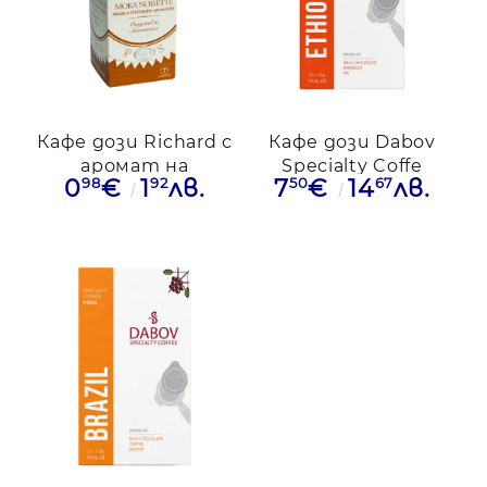
Кафе дози Richard с
Кафе дози Dabov
аромат на
Specialty Coffe
98
92
50
67
0
€
1
лв.
7
€
14
лв.
лешник,1бр.
Etiopia, 12 дози