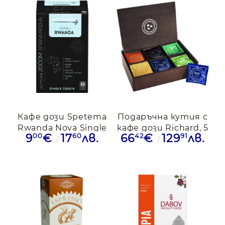
Кафе дози Spetema
Подаръчна кутия с
Rwanda Nova Single
кафе дози Richard, 5
00
60
42
91
9
€
17
лв.
66
€
129
лв.
Origin, 16 дози
различни вида по 6
дози