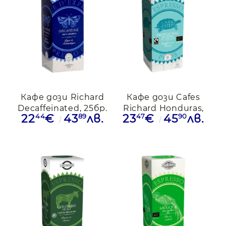
✅ Подходящо за:
? Домашни кафе машини с E.S.E. система
? Офиси и малки обекти
☕ Ежедневно кафе с фин вкус и аромат
? С Cafés Richard Blue Mountain ще се насладиш на
еспресо с изтънчен вкус и аромат, вдъхновен от
едно от най-прочутите кафета в света.
Кафе дози Richard
Кафе дози Cafes
Decaffeinated, 25бр.
Richard Honduras,
44
89
47
90
22
€
43
лв.
23
€
45
лв.
25бр