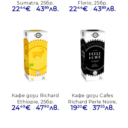
Sumatra, 25бр.
Florio, 25бр.
44
89
44
89
22
€
43
лв.
22
€
43
лв.
Кафе дози Richard
Кафе дози Cafes
Ethiopie, 25бр.
Richard Perle Noire,
49
90
20
55
24
€
47
лв.
19
€
37
лв.
25бр.