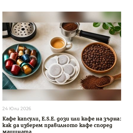
24 Юли 2026
Кафе капсули, E.S.E. дози или кафе на зърна:
как да изберем правилното кафе според
машината