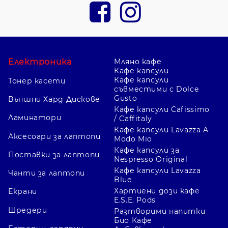
Електроника
Мляно кафе
Кафе капсули
Кафе капсули
Тонер касети
съвместими с Dolce
Gusto
Външни Хард Дискове
Кафе капсули Cafissimo
Ламинатори
/ Caffitaly
Кафе капсули Lavazza A
Аксесоари за лаптопи
Modo Mio
Кафе капсули за
Поставки за лаптопи
Nespresso Original
Кафе капсули Lavazza
Чанти за лаптопи
Blue
Хартиени дози кафе
Екрани
E.S.E. Pods
Шредери
Разтворими напитки
Био Кафе