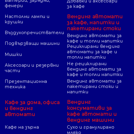
Батерии, зарядни,
Добавки и аксесоари
фенери
за кафе
Вендинг автомати
Настолни лампи и
крушки
за кафе, напитки и
пакетирани стоки
Въздухопречистватели
Вендинг автомати за
кафе и топли напитки
Подвързващи машини
Рециклирани вендинг
автомати за кафе и
Мишки
топли напитки
Не рециклирани
Аксесоари и резервни
вендинг автомати за
части
кафе и топли напитки
Вендинг автомати за
Презентационна
пакетирани стоки и
техника
напитки
Вендинг
Кафе за дома, офиса
консумативи за
и вендинг
кафе автомати и
автомати
вендинг машини
Кафе на зърна
Сухо и гранулирано
мляко