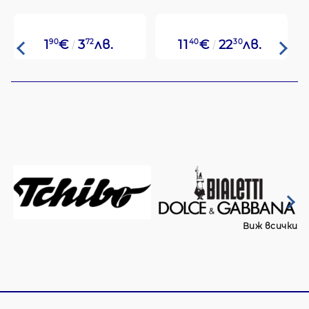
1
90
€
3
72
лв.
11
40
€
22
30
лв.
Виж всички