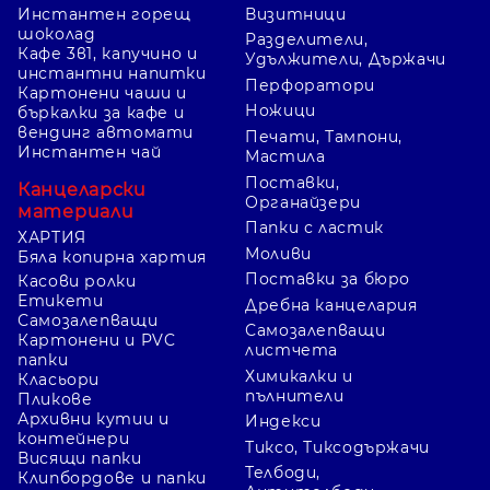
Инстантен горещ
Визитници
шоколад
Разделители,
Кафе 3в1, капучино и
Удължители, Държачи
инстантни напитки
Перфоратори
Картонени чаши и
Ножици
бъркалки за кафе и
вендинг автомати
Печати, Тампони,
Инстантен чай
Мастила
Поставки,
Канцеларски
Органайзери
материали
Папки с ластик
ХАРТИЯ
Моливи
Бяла копирна хартия
Поставки за бюро
Касови ролки
Етикети
Дребна канцелария
Самозалепващи
Самозалепващи
Картонени и PVC
листчета
папки
Химикалки и
Класьори
пълнители
Пликове
Архивни кутии и
Индекси
контейнери
Тиксо, Тиксодържачи
Висящи папки
Телбоди,
Клипбордове и папки