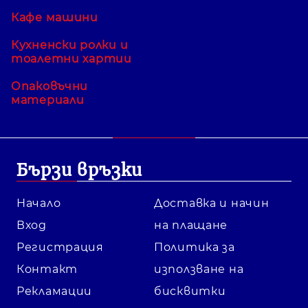
Кафе машини
Кухненски ролки и
тоалетни хартии
Опаковъчни
материали
Бързи връзки
Начало
Доставка и начин
Вход
на плащане
Регистрация
Политика за
Контакт
използване на
Рекламации
бисквитки