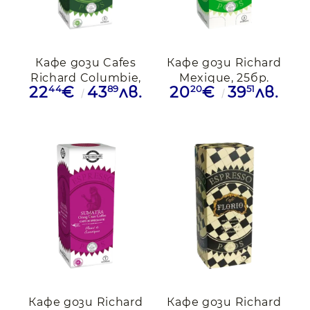
Кафе дози Cafes
Кафе дози Richard
Richard Columbie,
Mexique, 25бр.
44
89
20
51
22
€
43
лв.
20
€
39
лв.
25бр
Кафе дози Richard
Кафе дози Richard