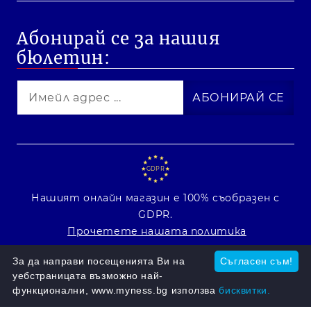
Абонирай се за нашия
бюлетин:
GDPR
Нашият онлайн магазин е 100% съобразен с
GDPR.
Прочетете нашата политика
Моите лични данни
За да направи посещенията Ви на
Съгласен съм!
уебстраницата възможно най-
функционални, www.myness.bg използва
бисквитки.
Онлайн магазин от SELITON