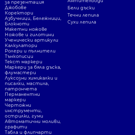
Антителбоди
за презентация
Джобове
Бели дъски
Коректори
Течни лепила
Азбучници, Бележници,
Сухи лепила
Блокноти
Макетни ножове
Ножове и гилотини
Ученически артикули
Калкулатори
Ролери и пълнители
Тънкописци
Текст маркери
Маркери за бяла дъска,
флумастери
Луксозни химикалки и
писалки, мастила,
патрончета
Перманентни
маркери
Чертожни
инструменти,
острилки, гуми
Автоматични моливи,
графити
Табла и флипчарти