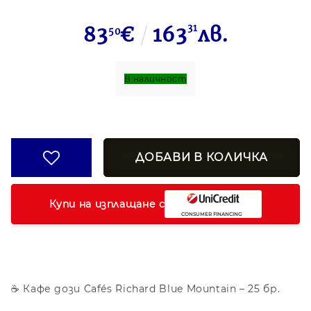
83
€
163
31
лв.
50
В наличност
Купи на изплащане с
☕ Кафе дози Cafés Richard Blue Mountain – 25 бр.