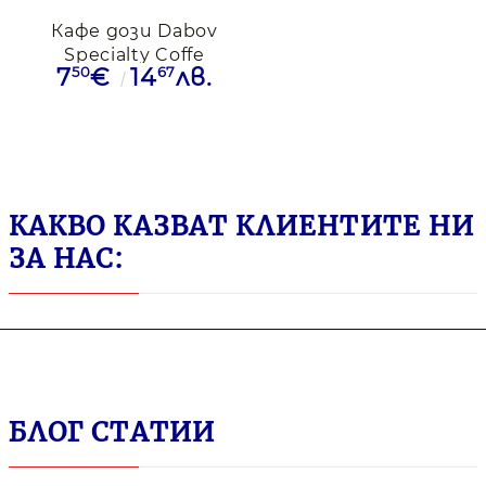
Кафе дози Dabov
Specialty Coffe
50
67
7
€
14
лв.
Brazil, 12 дози
КАКВО КАЗВАТ КЛИЕНТИТЕ НИ
ЗА НАС:
БЛОГ СТАТИИ