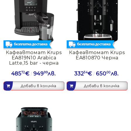
Кафеавтомат Krups
Кафеавтомат Krups
EA819N10 Arabica
EA810870 Черна
Latte,15 bar - черна
485
72
€
949
99
лв.
332
34
€
650
00
лв.