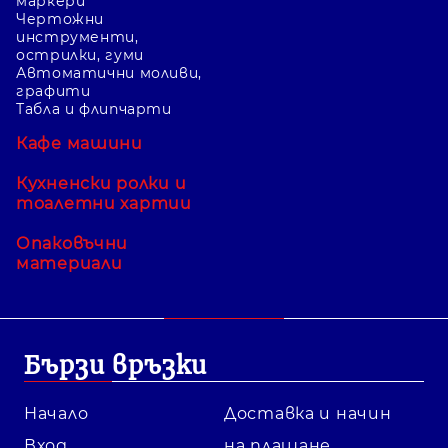
маркери
Чертожни
инструменти,
острилки, гуми
Автоматични моливи,
графити
Табла и флипчарти
Кафе машини
Кухненски ролки и
тоалетни хартии
Опаковъчни
материали
Бързи връзки
Начало
Доставка и начин
Вход
на плащане