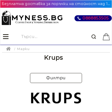
Безплатна доставка за поръчки на стойност над 102.26€ / 200лв. до най-близкия до Вас офис на Еконт
0888853505
Марки
Krups
Филтри