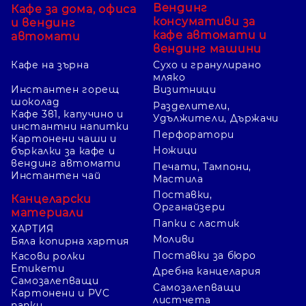
Вендинг
Кафе за дома, офиса
консумативи за
и вендинг
кафе автомати и
автомати
вендинг машини
Кафе на зърна
Сухо и гранулирано
мляко
Инстантен горещ
Визитници
шоколад
Разделители,
Кафе 3в1, капучино и
Удължители, Държачи
инстантни напитки
Перфоратори
Картонени чаши и
Ножици
бъркалки за кафе и
вендинг автомати
Печати, Тампони,
Инстантен чай
Мастила
Поставки,
Канцеларски
Органайзери
материали
Папки с ластик
ХАРТИЯ
Моливи
Бяла копирна хартия
Поставки за бюро
Касови ролки
Етикети
Дребна канцелария
Самозалепващи
Самозалепващи
Картонени и PVC
листчета
папки