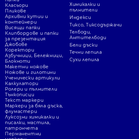
Химикалки и
Класьори
пълнители
Пликове
Архивни кутии и
Индекси
контейнери
Тиксо, Тиксодържачи
Висящи папки
Телбоди,
Клипбордове и папки
Антителбоди
за презентация
Джобове
Бели дъски
Коректори
Течни лепила
Азбучници, Бележници,
Сухи лепила
Блокноти
Макетни ножове
Ножове и гилотини
Ученически артикули
Калкулатори
Ролери и пълнители
Тънкописци
Текст маркери
Маркери за бяла дъска,
флумастери
Луксозни химикалки и
писалки, мастила,
патрончета
Перманентни