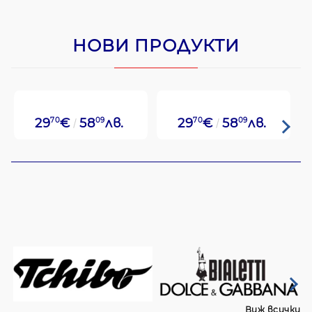
НОВИ ПРОДУКТИ
29
70
€
58
09
лв.
29
70
€
58
09
лв.
Виж всички