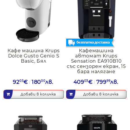
София
https://www.krups.com
Кафе машина Krups
Кафемашина
Dolce Gusto Genio S
автомат Krups
Basic, Бял
Sensation EA910B10
със сензорен екран, 15
бара налягане
92
03
€
180
00
лв.
409
03
€
799
99
лв.