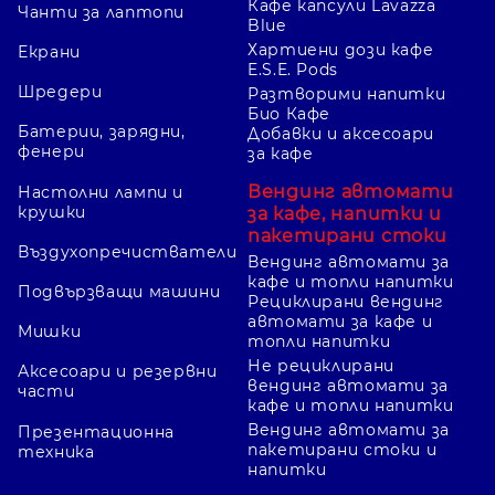
Кафе капсули Lavazza
Чанти за лаптопи
Blue
Хартиени дози кафе
Екрани
E.S.E. Pods
Шредери
Разтворими напитки
Био Кафе
Батерии, зарядни,
Добавки и аксесоари
фенери
за кафе
Вендинг автомати
Настолни лампи и
крушки
за кафе, напитки и
пакетирани стоки
Въздухопречистватели
Вендинг автомати за
кафе и топли напитки
Подвързващи машини
Рециклирани вендинг
автомати за кафе и
Мишки
топли напитки
Не рециклирани
Аксесоари и резервни
вендинг автомати за
части
кафе и топли напитки
Вендинг автомати за
Презентационна
пакетирани стоки и
техника
напитки