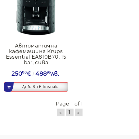
Автоматична
кафемашина Krups
Essential EA810B70, 15
bar, сива
250
00
€
488
96
лв.
Page 1 of 1
«
1
»