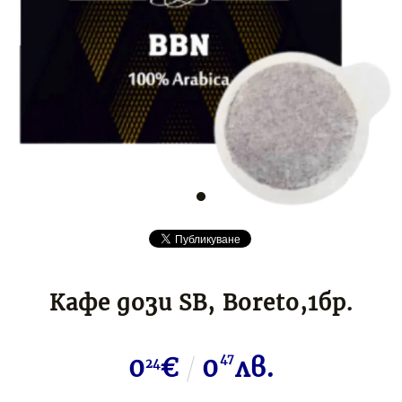
Кафе дози SB, Boreto,1бр.
0
€
0
47
лв.
24