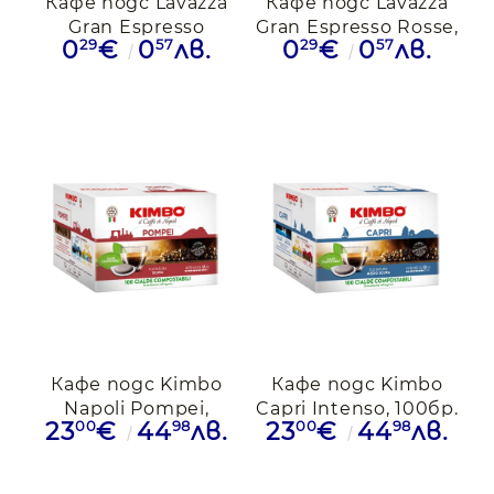
Кафе подс Lavazza
Кафе подс Lavazza
Gran Espresso
Gran Espresso Rosse,
29
57
29
57
0
€
0
лв.
0
€
0
лв.
Intenso Viola, 1бр.
1бр.
Кафе подс Kimbo
Кафе подс Kimbo
Napoli Pompei,
Capri Intenso, 100бр.
00
98
00
98
23
€
44
лв.
23
€
44
лв.
100бр.