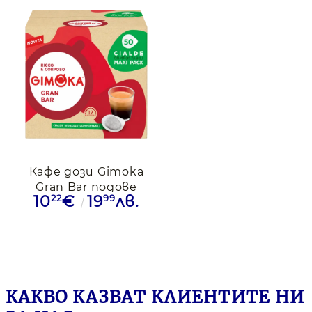
Кафе дози Gimoka
Gran Bar подове
22
99
10
€
19
лв.
ESE, 50бр.
КАКВО КАЗВАТ КЛИЕНТИТЕ НИ