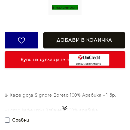
В наличност
Купи на изплащане с
☕ Кафе доза Signore Boreto 100% Арабика – 1 бр.
Чисто кафе изживяване с 100% арабика
Signore Boreto 100% Арабика е единична кафе доза
Сравни
E.S.E. 44 мм, съдържаща само подбрани зърна
висококачествена арабика. Предлага мек,