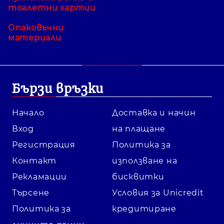
тоалетни хартии
Опаковъчни
материали
Бързи връзки
Начало
Доставка и начин
Вход
на плащане
Регистрация
Политика за
Контакт
използване на
Рекламации
бисквитки
Търсене
Условия за Unicredit
Политика за
кредитиране