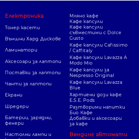
Електроника
Мляно кафе
Кафе капсули
Кафе капсули
Тонер касети
съвместими с Dolce
Gusto
Външни Хард Дискове
Кафе капсули Cafissimo
Ламинатори
/ Caffitaly
Кафе капсули Lavazza A
Аксесоари за лаптопи
Modo Mio
Кафе капсули за
Поставки за лаптопи
Nespresso Original
Кафе капсули Lavazza
Чанти за лаптопи
Blue
Хартиени дози кафе
Екрани
E.S.E. Pods
Шредери
Разтворими напитки
Био Кафе
Батерии, зарядни,
Добавки и аксесоари
фенери
за кафе
Вендинг автомати
Настолни лампи и