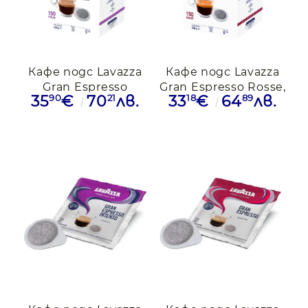
истинско кафе удоволствие – чисто, меко и
ароматно.
Кафе подс Lavazza
Кафе подс Lavazza
Gran Espresso
Gran Espresso Rosse,
90
21
18
89
35
€
70
лв.
33
€
64
лв.
Intenso Viola, 150бр.
150бр.