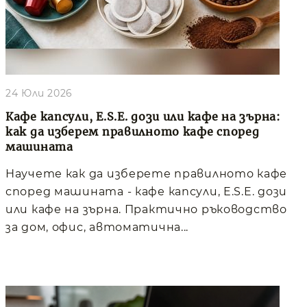
24 Юли 2026
Кафе капсули, E.S.E. дози или кафе на зърна:
как да изберем правилното кафе според
машината
Научете как да изберете правилното кафе
според машината - кафе капсули, E.S.E. дози
или кафе на зърна. Практично ръководство
за дом, офис, автоматична...