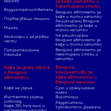
крушки
за кафе, напитки и
пакетирани стоки
Въздухопречистватели
Вендинг автомати за
кафе и топли напитки
Подвързващи машини
Рециклирани вендинг
автомати за кафе и
Мишки
топли напитки
Не рециклирани
Аксесоари и резервни
вендинг автомати за
части
кафе и топли напитки
Вендинг автомати за
Презентационна
пакетирани стоки и
техника
напитки
Вендинг
Кафе за дома, офиса
консумативи за
и вендинг
кафе автомати и
автомати
вендинг машини
Кафе на зърна
Сухо и гранулирано
мляко
Инстантен горещ
Визитници
шоколад
Разделители,
Кафе 3в1, капучино и
Удължители, Държачи
инстантни напитки