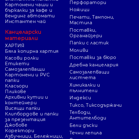
Перфоратори
Картонени чаши и
Ножици
бъркалки за кафе и
вендинг автомати
Печати, Тампони,
Инстантен чай
Мастила
Поставки,
Канцеларски
Органайзери
материали
Папки с ластик
ХАРТИЯ
Моливи
Бяла копирна хартия
Поставки за бюро
Касови ролки
Етикети
Дребна канцелария
Самозалепващи
Самозалепващи
Картонени и PVC
листчета
папки
Химикалки и
Класьори
пълнители
Пликове
Архивни кутии и
Индекси
контейнери
Тиксо, Тиксодържачи
Висящи папки
Телбоди,
Клипбордове и папки
Антителбоди
за презентация
Джобове
Бели дъски
Коректори
Течни лепила
Азбучници, Бележници,