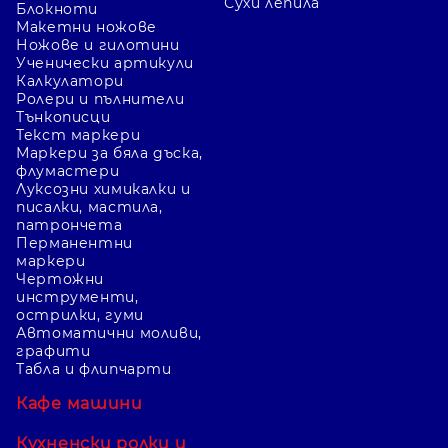
Сухи лепила
Блокноти
Макетни ножове
Ножове и гилотини
Ученически артикули
Калкулатори
Ролери и пълнители
Тънкописци
Текст маркери
Маркери за бяла дъска,
флумастери
Луксозни химикалки и
писалки, мастила,
патрончета
Перманентни
маркери
Чертожни
инструменти,
острилки, гуми
Автоматични моливи,
графити
Табла и флипчарти
Кафе машини
Кухненски ролки и