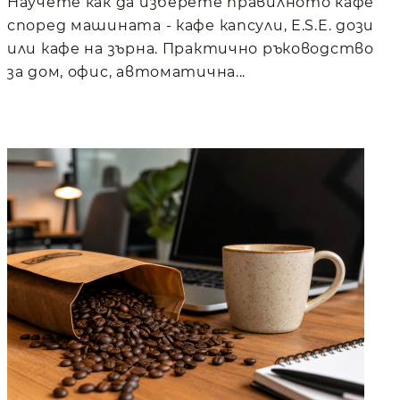
Научете как да изберете правилното кафе
според машината - кафе капсули, E.S.E. дози
или кафе на зърна. Практично ръководство
за дом, офис, автоматична...