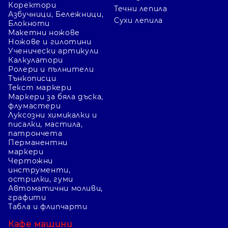
Коректори
Течни лепила
Азбучници, Бележници,
Сухи лепила
Блокноти
Макетни ножове
Ножове и гилотини
Ученически артикули
Калкулатори
Ролери и пълнители
Тънкописци
Текст маркери
Маркери за бяла дъска,
флумастери
Луксозни химикалки и
писалки, мастила,
патрончета
Перманентни
маркери
Чертожни
инструменти,
острилки, гуми
Автоматични моливи,
графити
Табла и флипчарти
Кафе машини