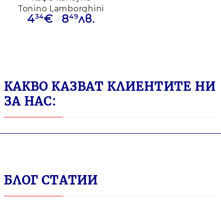
Tonino Lamborghini
34
49
4
€
8
лв.
Espresso Red за
Nespresso Original,
10 бр.
КАКВО КАЗВАТ КЛИЕНТИТЕ НИ
ЗА НАС:
БЛОГ СТАТИИ