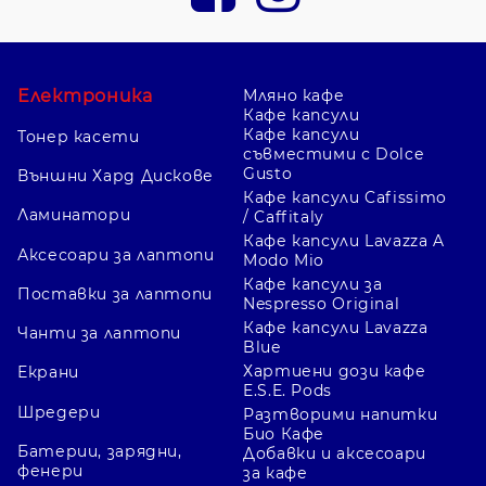
Електроника
Мляно кафе
Кафе капсули
Кафе капсули
Тонер касети
съвместими с Dolce
Gusto
Външни Хард Дискове
Кафе капсули Cafissimo
Ламинатори
/ Caffitaly
Кафе капсули Lavazza A
Аксесоари за лаптопи
Modo Mio
Кафе капсули за
Поставки за лаптопи
Nespresso Original
Кафе капсули Lavazza
Чанти за лаптопи
Blue
Хартиени дози кафе
Екрани
E.S.E. Pods
Шредери
Разтворими напитки
Био Кафе
Батерии, зарядни,
Добавки и аксесоари
фенери
за кафе