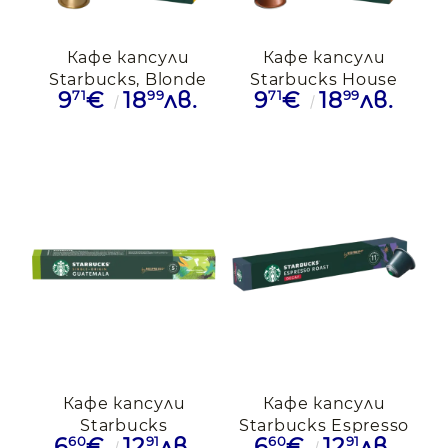
Кафе капсули
Кафе капсули
Starbucks, Blonde
Starbucks House
71
99
71
99
9
€
18
лв.
9
€
18
лв.
Espresso
Blend за Nespresso,
Roast,18бр.,Nespresso
18 бр.
Кафе капсули
Кафе капсули
Starbucks
Starbucks Espresso
60
91
60
91
6
€
12
лв.
6
€
12
лв.
Guatemala
Roast Decaffeinated