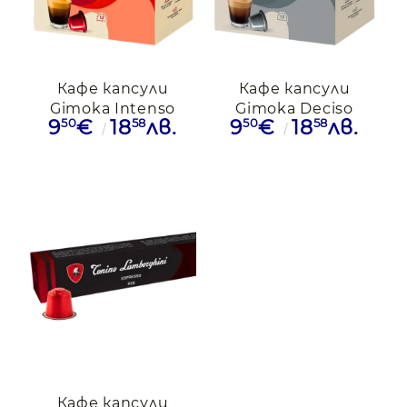
Кафе капсули
Кафе капсули
Gimoka Intenso
Gimoka Deciso
50
58
50
58
9
€
18
лв.
9
€
18
лв.
съвместими с
съвместими с
Nespresso, 50бр.
Nespresso, 50бр.
Кафе капсули