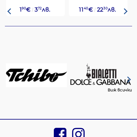
1
90
€
3
72
лв.
11
40
€
22
30
лв.
Виж всички