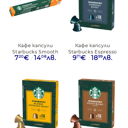
Кафе капсули
Кафе капсули
Starbucks Smooth
Starbucks Espresso
20
08
71
99
7
€
14
лв.
9
€
18
лв.
Caramel
Roast, 18бр.
съвместими с
Nespresso
Nespresso, 10бр.