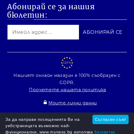
Абонирай се за нашия
бюлетин:
GDPR
Нашият онлайн магазин е 100% съобразен с
GDPR.
Прочетете нашата политика
Моите лични данни
Онлайн магазин от SELITON
За да направи посещенията Ви на
Съгласен съм!
уебстраницата възможно най-
функционални, www.myness.bg използва
бисквитки.