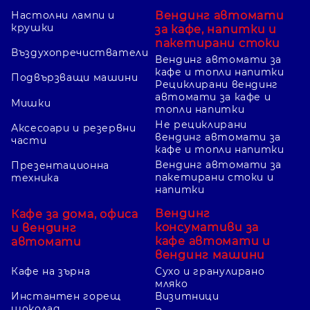
Вендинг автомати
Настолни лампи и
крушки
за кафе, напитки и
пакетирани стоки
Въздухопречистватели
Вендинг автомати за
кафе и топли напитки
Подвързващи машини
Рециклирани вендинг
автомати за кафе и
Мишки
топли напитки
Не рециклирани
Аксесоари и резервни
вендинг автомати за
части
кафе и топли напитки
Вендинг автомати за
Презентационна
пакетирани стоки и
техника
напитки
Вендинг
Кафе за дома, офиса
консумативи за
и вендинг
кафе автомати и
автомати
вендинг машини
Кафе на зърна
Сухо и гранулирано
мляко
Инстантен горещ
Визитници
шоколад