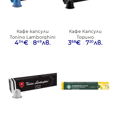
Кафе капсули
Кафе Капсули
Tonino Lamborghini
Торино
34
49
68
20
4
€
8
лв.
3
€
7
лв.
Decaffeinato
Ламборджини
Nespresso, 10бр.
Еспресо BLACK ,
Nespresso, 10бр.