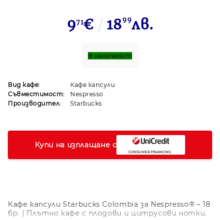
9
€
18
99
лв.
71
В наличност
Вид кафе:
Кафе капсули
Съвместимост:
Nespresso
Производител:
Starbucks
Купи на изплащане с
Кафе капсули Starbucks Colombia за Nespresso® – 18
бр. | Плътно кафе с плодови и цитрусови нотки.