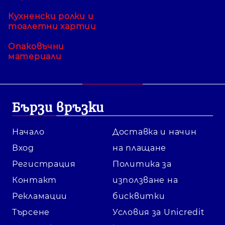
Кухненски ролки и
тоалетни хартии
Опаковъчни
материали
Бързи връзки
Начало
Доставка и начин
Вход
на плащане
Регистрация
Политика за
Контакт
използване на
Рекламации
бисквитки
Търсене
Условия за Unicredit