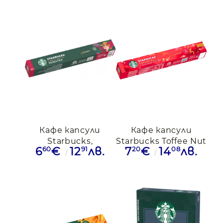
Nespresso
Кафе капсули
Кафе капсули
Starbucks,
Starbucks Toffee Nut
60
91
20
08
6
€
12
лв.
7
€
14
лв.
Sumatra,10бр.,Nespresso
съвместими с
Nespresso, 10бр.