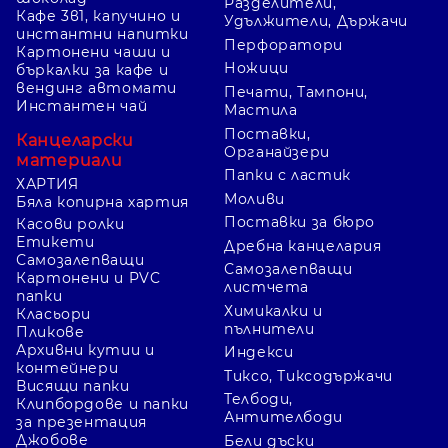
Разделители,
Кафе 3в1, капучино и
Удължители, Държачи
инстантни напитки
Перфоратори
Картонени чаши и
Ножици
бъркалки за кафе и
вендинг автомати
Печати, Тампони,
Инстантен чай
Мастила
Поставки,
Канцеларски
Органайзери
материали
Папки с ластик
ХАРТИЯ
Моливи
Бяла копирна хартия
Поставки за бюро
Касови ролки
Етикети
Дребна канцелария
Самозалепващи
Самозалепващи
Картонени и PVC
листчета
папки
Химикалки и
Класьори
пълнители
Пликове
Архивни кутии и
Индекси
контейнери
Тиксо, Тиксодържачи
Висящи папки
Телбоди,
Клипбордове и папки
Антителбоди
за презентация
Джобове
Бели дъски