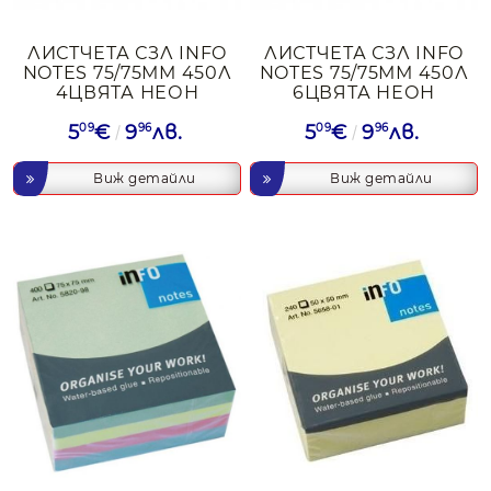
ЛИСТЧЕТА СЗЛ INFO
ЛИСТЧЕТА СЗЛ INFO
NOTES 75/75ММ 450Л
NOTES 75/75ММ 450Л
4ЦВЯТА НЕОН
6ЦВЯТА НЕОН
5
09
€
9
96
лв.
5
09
€
9
96
лв.
Виж детайли
Виж детайли