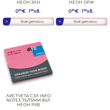
НЕОН ЗЛН
НЕОН ОРЖ
0
85
€
1
66
лв.
0
85
€
1
66
лв.
Виж детайли
Виж детайли
ЛИСТЧЕТА СЗЛ INFO
NOTES 75/75ММ 80Л
НЕОН РЗВ