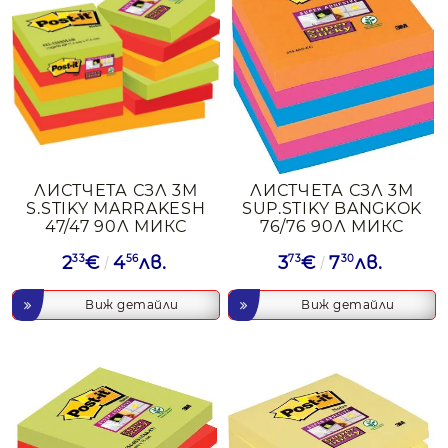
ЛИСТЧЕТА СЗЛ 3М
ЛИСТЧЕТА СЗЛ 3М
S.STIKY MARRAKESH
SUP.STIKY BANGKOK
47/47 90Л МИКС
76/76 90Л МИКС
2
33
€
4
56
лв.
3
73
€
7
30
лв.
Виж детайли
Виж детайли