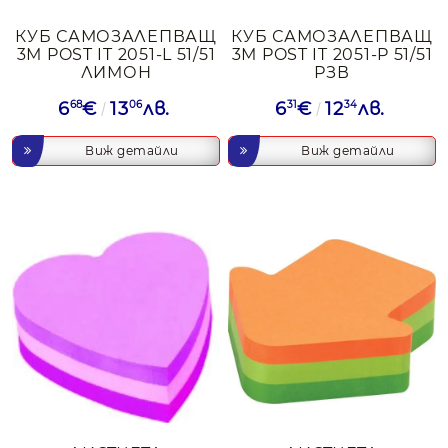
КУБ САМОЗАЛЕПВАЩ
КУБ САМОЗАЛЕПВАЩ
3М POST IT 2051-L 51/51
3М POST IT 2051-P 51/51
ЛИМОН
РЗВ
6
68
€
13
06
лв.
6
31
€
12
34
лв.
Виж детайли
Виж детайли