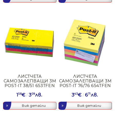
ЛИСТЧЕТА
ЛИСТЧЕТА
САМОЗАЛЕПВАЩИ 3М
САМОЗАЛЕПВАЩИ 3М
POST-IT 38/51 653TFEN
POST-IT 76/76 654TFEN
1
58
€
3
09
лв.
3
43
€
6
71
лв.
Виж детайли
Виж детайли