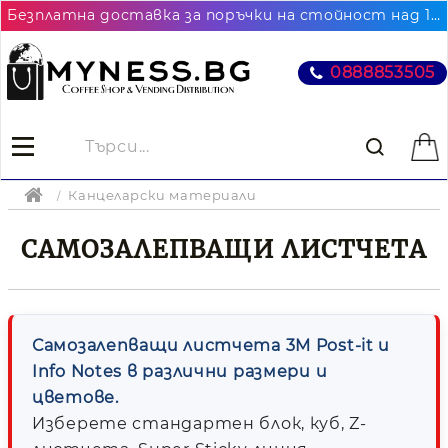
Безплатна доставка за поръчки на стойност над 102.26€ / 200лв. до най-близкия до Вас офис на Еконт
0888853505
Канцеларски материали
САМОЗАЛЕПВАЩИ ЛИСТЧЕТА
Самозалепващи листчета 3M Post-it и
Info Notes в различни размери и
цветове.
Изберете стандартен блок, куб, Z-