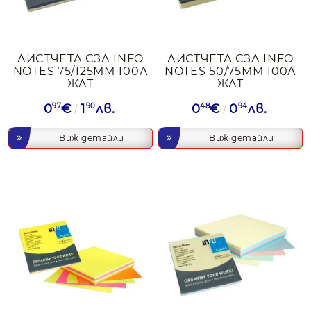
ЛИСТЧЕТА СЗЛ INFO
ЛИСТЧЕТА СЗЛ INFO
NOTES 75/125ММ 100Л
NOTES 50/75ММ 100Л
ЖЛТ
ЖЛТ
0
97
€
1
90
лв.
0
48
€
0
94
лв.
Виж детайли
Виж детайли