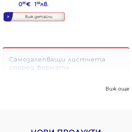
0
85
€
1
66
лв.
Виж детайли
Самозалепващи листчета
според формата
Категорията съдържа 47 продукта 3M
Post-it и Info Notes: малки и стандартни
Виж още
блокове, кубове от 450 листа, фигурни
листчета, Z-система, Super Sticky
линии и рециклирани варианти.
Малки Post-it 38 × 51