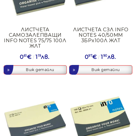
ЛИСТЧЕТА
ЛИСТЧЕТА СЗЛ INFO
САМОЗАЛЕПВАЩИ
NOTES 40/50ММ
INFO NOTES 75/75 100Л
3БРx100Л ЖЛТ
ЖЛТ
0
61
€
1
19
лв.
0
97
€
1
90
лв.
Виж детайли
Виж детайли