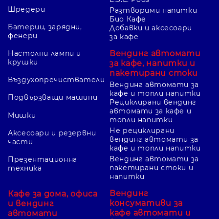
Шредери
Разтворими напитки
Био Кафе
Батерии, зарядни,
Добавки и аксесоари
фенери
Info Notes в различни размери
за кафе
Предлагат се 40 × 50, 50 × 75, 75 × 75 и
Вендинг автомати
Настолни лампи и
крушки
за кафе, напитки и
75 × 125 мм, включително
75 × 125 мм,
пакетирани стоки
100 листа
.
Въздухопречистватели
Вендинг автомати за
кафе и топли напитки
Подвързващи машини
Рециклирани вендинг
автомати за кафе и
Рециклирани варианти
Мишки
топли напитки
В имената са обозначени
Не рециклирани
Аксесоари и резервни
вендинг автомати за
части
рециклирани Post-it и Info Notes в
кафе и топли напитки
размери 38 × 51, 40 × 50, 75 × 75, 75 × 125
Вендинг автомати за
Презентационна
пакетирани стоки и
и 76 × 76. Проверете конкретната
техника
напитки
продуктова информация.
Вендинг
Кафе за дома, офиса
консумативи за
и вендинг
кафе автомати и
автомати