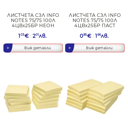
ЛИСТЧЕТА СЗЛ INFO
ЛИСТЧЕТА СЗЛ INFO
NOTES 75/75 100Л
NOTES 75/75 100Л
4ЦВх25БР НЕОН
4ЦВх25БР ПАСТ
1
03
€
2
01
лв.
0
85
€
1
66
лв.
Виж детайли
Виж детайли