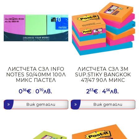
ЛИСТЧЕТА СЗЛ INFO
ЛИСТЧЕТА СЗЛ 3М
NOTES 50/40ММ 100Л
SUP.STIKY BANGKOK
МИКС ПАСТЕЛ
47/47 90Л МИКС
0
36
€
0
70
лв.
2
33
€
4
56
лв.
Виж детайли
Виж детайли