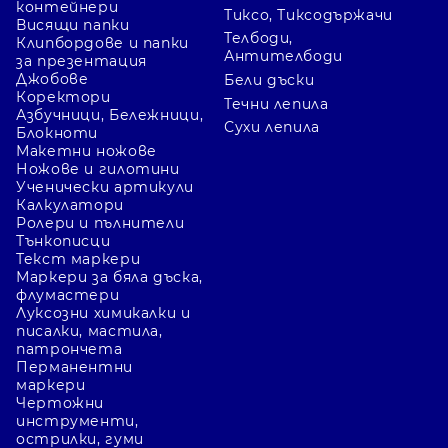
контейнери
Z-листчетата са предназначени за
Тиксо, Тиксодържачи
Висящи папки
последователно подаване от
Телбоди,
Клипбордове и папки
Антителбоди
за презентация
съвместим диспансър. Сверете
Джобове
Бели дъски
размера и системата преди покупка.
Коректори
Течни лепила
Азбучници, Бележници,
Сухи лепила
Блокноти
Макетни ножове
Цвят и контраст
Ножове и гилотини
Ученически артикули
Жълто, неон и пастел служат за
Калкулатори
Ролери и пълнители
различна видимост. Изберете цвят,
Тънкописци
върху който избраният
Текст маркери
инструмент за писане остава
Маркери за бяла дъска,
флумастери
четлив.
Луксозни химикалки и
писалки, мастила,
патрончета
Перманентни
Брой листове
маркери
Чертожни
В текущите имена се срещат 90,
инструменти,
100, 225 и 450 листа, както и
острилки, гуми