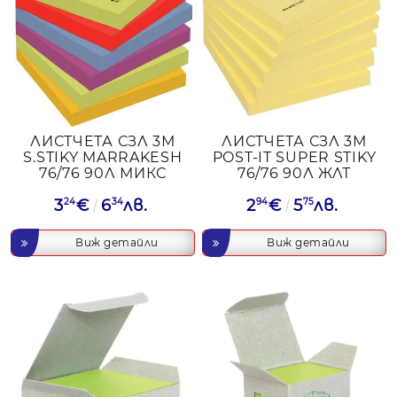
ЛИСТЧЕТА СЗЛ 3М
ЛИСТЧЕТА СЗЛ 3М
S.STIKY MARRAKESH
POST-IT SUPER STIKY
76/76 90Л МИКС
76/76 90Л ЖЛТ
3
24
€
6
34
лв.
2
94
€
5
75
лв.
Виж детайли
Виж детайли