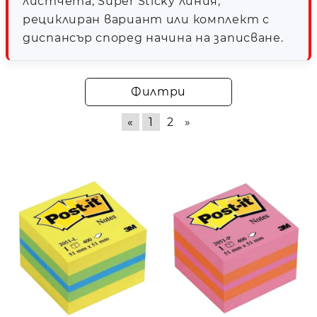
листчета, Super Sticky линия,
рециклиран вариант или комплект с
диспансър според начина на записване.
Филтри
«
1
2
»