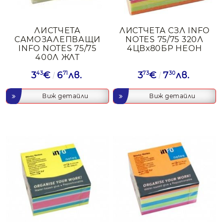
ЛИСТЧЕТА
ЛИСТЧЕТА СЗЛ INFO
САМОЗАЛЕПВАЩИ
NOTES 75/75 320Л
INFO NOTES 75/75
4ЦВх80БР НЕОН
400Л ЖЛТ
3
43
€
6
71
лв.
3
73
€
7
30
лв.
Виж детайли
Виж детайли