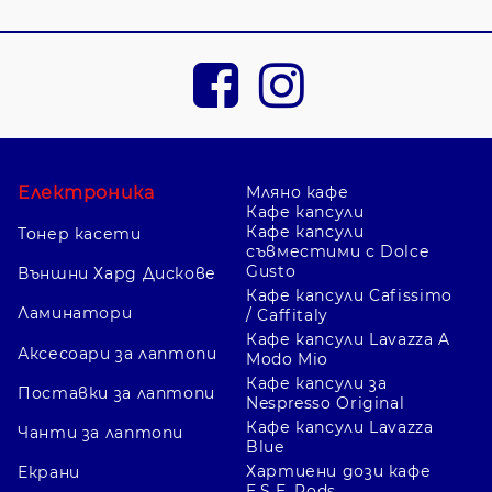
Фигурни листчета 70 × 70
Текущите форми са сърце, стрелка и
цвете, всяка обозначена с 225 листа.
Пример е
3M 70 × 70 сърце
.
Super Sticky 47 × 47 и 76 × 76
Електроника
Мляно кафе
Кафе капсули
Линиите Bangkok и Marrakesh са
Кафе капсули
Тонер касети
съвместими с Dolce
налични в два размера и по 90 листа,
Gusto
Външни Хард Дискове
както и жълти
Post-it Super Sticky 76
Кафе капсули Cafissimo
× 76
.
Ламинатори
/ Caffitaly
Кафе капсули Lavazza A
Аксесоари за лаптопи
Modo Mio
Кафе капсули за
Поставки за лаптопи
Z-листчета и диспансър
Nespresso Original
Кафе капсули Lavazza
Има
диспансър ябълка с 100 листа
и
Чанти за лаптопи
Blue
отделни жълти Z-листчета Post-it
Хартиени дози кафе
Екрани
76 × 76.
E.S.E. Pods