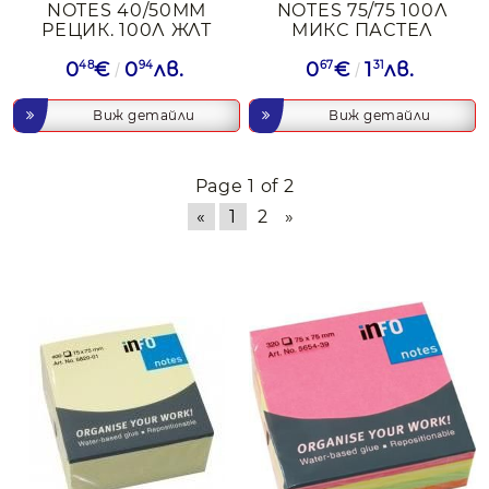
NOTES 40/50ММ
NOTES 75/75 100Л
РЕЦИК. 100Л ЖЛТ
МИКС ПАСТЕЛ
0
48
€
0
94
лв.
0
67
€
1
31
лв.
Виж детайли
Виж детайли
Page 1 of 2
«
1
2
»