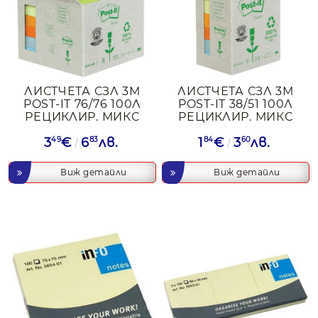
ЛИСТЧЕТА СЗЛ 3М
ЛИСТЧЕТА СЗЛ 3М
POST-IT 76/76 100Л
POST-IT 38/51 100Л
РЕЦИКЛИР. МИКС
РЕЦИКЛИР. МИКС
3
49
€
6
83
лв.
1
84
€
3
60
лв.
Виж детайли
Виж детайли