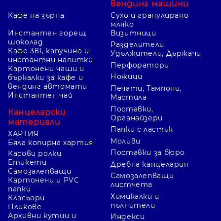
Как да изберете листчета
вендинг машини
Кафе на зърна
Сухо и гранулирано
мляко
Размер на бележката
Инстантен горещ
Визитници
шоколад
По-малкият формат е удобен за
Разделители,
Кафе 3в1, капучино и
Удължители, Държачи
кратки думи и номера, а 75/76 × 75/76
инстантни напитки
Перфоратори
или 75 × 125 дава повече място за
Картонени чаши и
Ножици
бъркалки за кафе и
текст.
вендинг автомати
Печати, Тампони,
Инстантен чай
Мастила
Поставки,
Канцеларски
Органайзери
Блок или куб
материали
Папки с ластик
ХАРТИЯ
Кубът съдържа повече листове на
Моливи
Бяла копирна хартия
едно място, докато стандартният
Поставки за бюро
Касови ролки
блок е по-компактен за пренасяне.
Етикети
Дребна канцелария
Самозалепващи
Сравнете броя листове.
Самозалепващи
Картонени и PVC
листчета
папки
Химикалки и
Класьори
пълнители
Пликове
Z-система
Архивни кутии и
Индекси