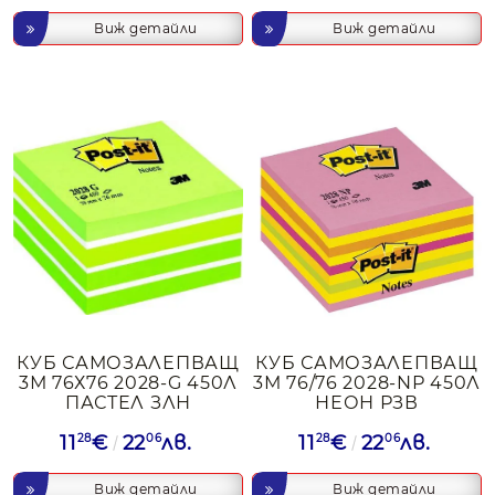
Виж детайли
Виж детайли
КУБ САМОЗАЛЕПВАЩ
КУБ САМОЗАЛЕПВАЩ
3М 76Х76 2028-G 450Л
3М 76/76 2028-NР 450Л
ПАСТЕЛ ЗЛН
НЕОН РЗВ
11
28
€
22
06
лв.
11
28
€
22
06
лв.
Виж детайли
Виж детайли