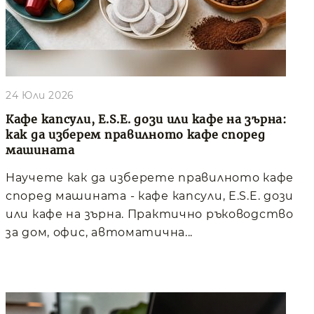
24 Юли 2026
Кафе капсули, E.S.E. дози или кафе на зърна:
как да изберем правилното кафе според
машината
Научете как да изберете правилното кафе
според машината - кафе капсули, E.S.E. дози
или кафе на зърна. Практично ръководство
за дом, офис, автоматична...