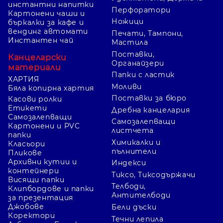
инстантни напитки
Перфоратори
Картонени чаши и
Ножици
бъркалки за кафе и
вендинг автомати
Печати, Тампони,
Инстантен чай
Мастила
Поставки,
Канцеларски
Органайзери
материали
Папки с ластик
ХАРТИЯ
Моливи
Бяла копирна хартия
Поставки за бюро
Касови ролки
Етикети
Дребна канцелария
Самозалепващи
Самозалепващи
Картонени и PVC
листчета
папки
Химикалки и
Класьори
пълнители
Пликове
Архивни кутии и
Индекси
контейнери
Тиксо, Тиксодържачи
Висящи папки
Телбоди,
Клипбордове и папки
Антителбоди
за презентация
Джобове
Бели дъски
Коректори
Течни лепила