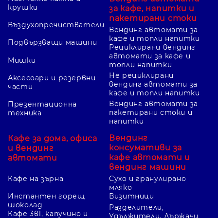
крушки
за кафе, напитки и
пакетирани стоки
Въздухопречистватели
Вендинг автомати за
кафе и топли напитки
Подвързващи машини
Рециклирани вендинг
автомати за кафе и
Мишки
топли напитки
Не рециклирани
Аксесоари и резервни
вендинг автомати за
части
кафе и топли напитки
Вендинг автомати за
Презентационна
пакетирани стоки и
техника
напитки
Вендинг
Кафе за дома, офиса
консумативи за
и вендинг
кафе автомати и
автомати
вендинг машини
Кафе на зърна
Сухо и гранулирано
мляко
Инстантен горещ
Визитници
шоколад
Разделители,
Кафе 3в1, капучино и
Удължители, Държачи