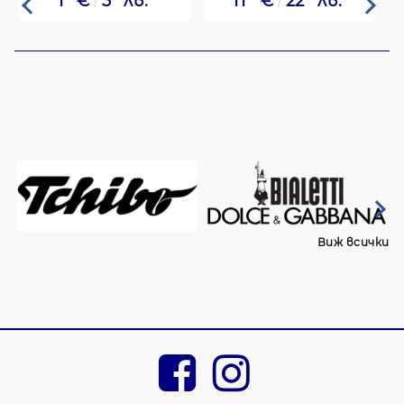
1
€
3
лв.
11
€
22
лв.
Виж всички