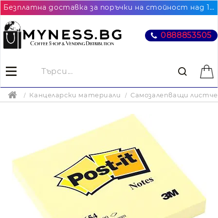
Безплатна доставка за поръчки на стойност над 102.26€ / 200лв. до най-близкия до Вас офис на Еконт
0888853505
Канцеларски материали
Самозалепващи листч