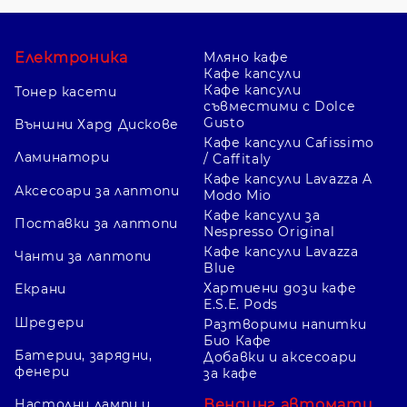
Електроника
Мляно кафе
Кафе капсули
Кафе капсули
Тонер касети
съвместими с Dolce
Gusto
Външни Хард Дискове
Кафе капсули Cafissimo
Ламинатори
/ Caffitaly
Кафе капсули Lavazza A
Аксесоари за лаптопи
Modo Mio
Кафе капсули за
Поставки за лаптопи
Nespresso Original
Кафе капсули Lavazza
Чанти за лаптопи
Blue
Хартиени дози кафе
Екрани
E.S.E. Pods
Шредери
Разтворими напитки
Био Кафе
Батерии, зарядни,
Добавки и аксесоари
фенери
за кафе
Вендинг автомати
Настолни лампи и