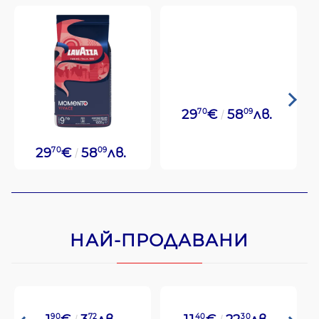
29
70
€
58
09
лв.
29
70
€
58
09
лв.
НАЙ-ПРОДАВАНИ
90
72
40
30