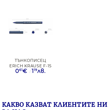
ТЪНКОПИСЕЦ
ERICH KRAUSE F-15
61
19
0
€
1
лв.
0.6ММ СИН
КАКВО КАЗВАТ КЛИЕНТИТЕ НИ