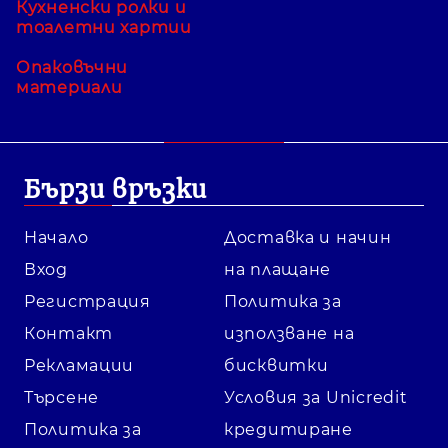
Кухненски ролки и
тоалетни хартии
Опаковъчни
материали
Бързи връзки
Начало
Доставка и начин
Вход
на плащане
Регистрация
Политика за
Контакт
използване на
Рекламации
бисквитки
Търсене
Условия за Unicredit
Политика за
кредитиране