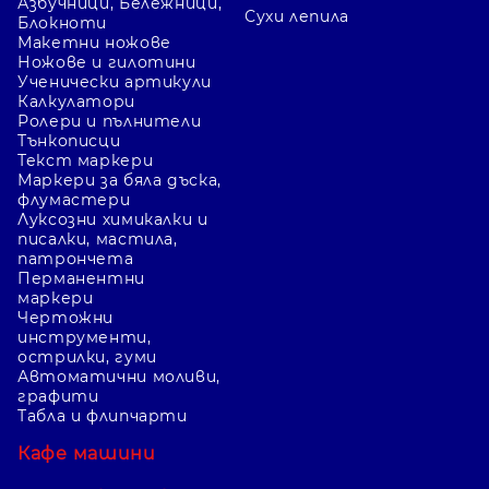
Азбучници, Бележници,
Сухи лепила
Блокноти
Макетни ножове
Ножове и гилотини
Ученически артикули
Калкулатори
Ролери и пълнители
Тънкописци
Текст маркери
Маркери за бяла дъска,
флумастери
Луксозни химикалки и
писалки, мастила,
патрончета
Перманентни
маркери
Чертожни
инструменти,
острилки, гуми
Автоматични моливи,
графити
Табла и флипчарти
Кафе машини