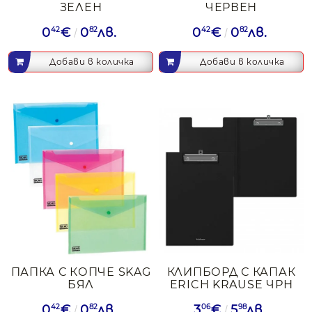
ЗЕЛЕН
ЧЕРВЕН
0
42
€
0
82
лв.
0
42
€
0
82
лв.
ПАПКА С КОПЧЕ SKAG
КЛИПБОРД С КАПАК
БЯЛ
ERICH KRAUSE ЧРН
0
42
€
0
82
лв.
3
06
€
5
98
лв.