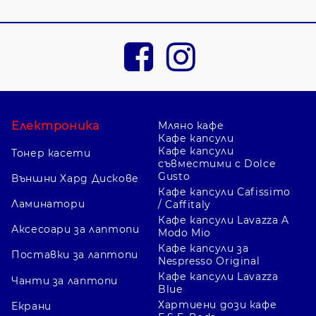
листове затворени в общо
отделение. Преди избор сверете
формата и очаквания брой
документи.
За писане в движение
Електроника
Мляно кафе
Кафе капсули
Клипбордът може да служи като
Кафе капсули
Тонер касети
твърда опора, когато няма бюро.
съвместими с Dolce
Gusto
Външни Хард Дискове
Капакът покрива листовете, но
Кафе капсули Cafissimo
точният капацитет и механизъм се
Ламинатори
/ Caffitaly
проверяват за конкретния модел.
Кафе капсули Lavazza A
Аксесоари за лаптопи
Modo Mio
Кафе капсули за
Поставки за лаптопи
Nespresso Original
Как да изберете между папка
Кафе капсули Lavazza
Чанти за лаптопи
и клипборд
Blue
Хартиени дози кафе
Екрани