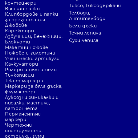
контейнери
Тиксо, Тиксодържачи
Какви цветове папки SKAG има?
Висящи папки
Телбоди,
Клипбордове и папки
Текущо са изписани жълт, син, зелен,
Антителбоди
за презентация
Джобове
Бели дъски
червен и бял вариант.
Коректори
Течни лепила
Азбучници, Бележници,
Сухи лепила
Блокноти
Макетни ножове
Клипбордовете имат ли капак?
Ножове и гилотини
Ученически артикули
Да. Трите текущи модела Erich
Калкулатори
Krause са изрично обозначени като
Ролери и пълнители
Тънкописци
клипборд с капак.
Текст маркери
Маркери за бяла дъска,
флумастери
Луксозни химикалки и
Какви цветове клипборд има?
писалки, мастила,
патрончета
В категорията са показани черен,
Перманентни
червен и син модел Erich Krause.
маркери
Чертожни
инструменти,
острилки, гуми