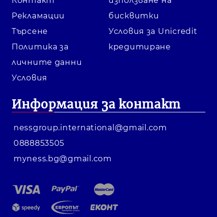
Контакт
използване на
механизма. Цветът, цената и
наличността се проверяват на
Рекламации
бисквитки
продуктовата страница.
Търсене
Условия за Unicredit
Политика за
кредитиране
личните данни
Условия
Информация за контакт
nessgroup.international@gmail.com
0888853505
myness.bg@gmail.com