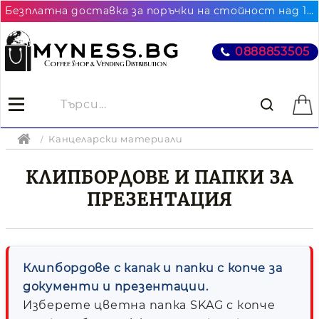
Безплатна доставка за поръчки на стойност над 102.26€ / 200лв. до най-близкия до Вас офис на Еконт
0888853505
Канцеларски материали
КЛИПБОРДОВЕ И ПАПКИ ЗА
ПРЕЗЕНТАЦИЯ
Клипбордове с капак и папки с копче за
документи и презентации.
Изберете цветна папка SKAG с копче