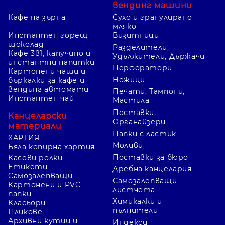
вендинг машини
Цветовете могат да разделят
Кафе на зърна
Сухо и гранулирано
мляко
клиенти, екипи, проекти или
Инстантен горещ
Визитници
статуси. При споделена система
шоколад
Разделители,
използвайте кратка и ясна цветова
Кафе 3в1, капучино и
Удължители, Държачи
инстантни напитки
легенда.
Перфоратори
Картонени чаши и
Ножици
бъркалки за кафе и
вендинг автомати
Печати, Тампони,
Инстантен чай
Мастила
Съобразете обема
Поставки,
Канцеларски
Копчето и клипът имат
Органайзери
материали
Папки с ластик
практически ограничения.
ХАРТИЯ
Моливи
Бяла копирна хартия
Проверете капацитета и не
Поставки за бюро
Касови ролки
поставяйте повече листове от
Етикети
Дребна канцелария
посоченото за конкретния продукт.
Самозалепващи
Самозалепващи
Картонени и PVC
листчета
папки
Химикалки и
Класьори
Често задавани въпроси
пълнители
Пликове
Архивни кутии и
Индекси