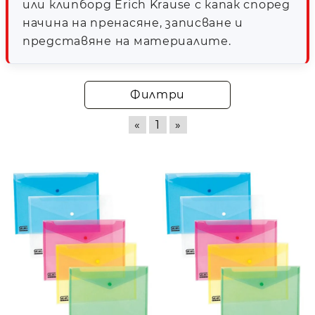
или клипборд Erich Krause с капак според
начина на пренасяне, записване и
представяне на материалите.
Филтри
«
1
»