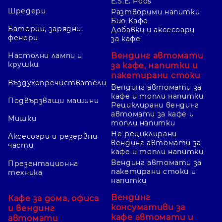
E.S.E. Pods
Нужна ли е опора за писане?
Шредери
Разтворими напитки
Био Кафе
Ако ще попълвате формуляри или
Батерии, зарядни,
Добавки и аксесоари
записки извън работно място,
фенери
за кафе
клипбордът е по-подходящият тип.
Вендинг автомати
Настолни лампи и
За основно съхранение и пренасяне
крушки
за кафе, напитки и
пакетирани стоки
разгледайте папките с копче.
Въздухопречистватели
Вендинг автомати за
кафе и топли напитки
Подвързващи машини
Рециклирани вендинг
Проверете формата
автомати за кафе и
Мишки
топли напитки
Не приемайте автоматично A4 само
Не рециклирани
Аксесоари и резервни
по снимката. Сверете размера на
вендинг автомати за
части
кафе и топли напитки
продукта с документите и
Вендинг автомати за
Презентационна
допълнителните джобове, които
пакетирани стоки и
техника
напитки
използвате.
Вендинг
Кафе за дома, офиса
консумативи за
и вендинг
кафе автомати и
автомати
Изберете подходящ цвят