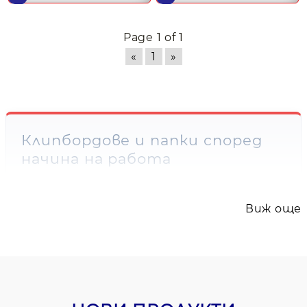
Page 1 of 1
«
1
»
Клипбордове и папки според
начина на работа
Категорията съдържа два ясно
различими типа продукти: цветни
Виж още
папки SKAG с копче и клипбордове Erich
Krause с капак. Папката прибира
свободни документи, а клипбордът
осигурява опора за листовете при
писане и представяне.