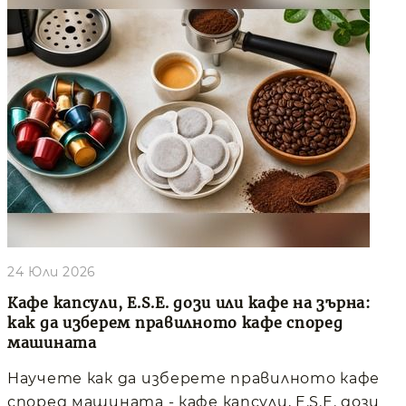
24 Юли 2026
Кафе капсули, E.S.E. дози или кафе на зърна:
как да изберем правилното кафе според
машината
Научете как да изберете правилното кафе
според машината - кафе капсули, E.S.E. дози