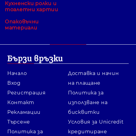
Кухненски ролки и
тоалетни хартии
Опаковъчни
материали
Бързи връзки
Начало
Доставка и начин
Вход
на плащане
Регистрация
Политика за
Контакт
използване на
Рекламации
бисквитки
Търсене
Условия за Unicredit
Политика за
кредитиране