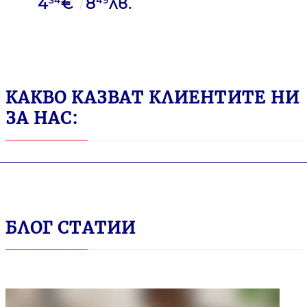
4
€
8
лв.
Espresso Red за
Nespresso Original,
10 бр.
КАКВО КАЗВАТ КЛИЕНТИТЕ НИ
ЗА НАС:
БЛОГ СТАТИИ