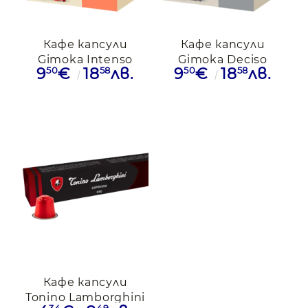
Кафе капсули
Кафе капсули
Gimoka Intenso
Gimoka Deciso
50
58
50
58
9
€
18
лв.
9
€
18
лв.
съвместими с
съвместими с
Nespresso, 50бр.
Nespresso, 50бр.
Кафе капсули
Tonino Lamborghini
34
49