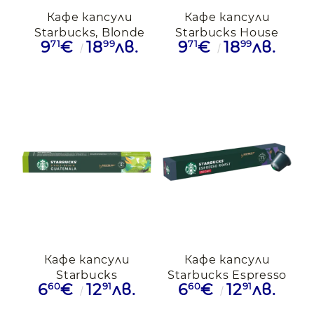
Кафе капсули
Кафе капсули
Starbucks, Blonde
Starbucks House
71
99
71
99
9
€
18
лв.
9
€
18
лв.
Espresso
Blend за Nespresso,
Roast,18бр.,Nespresso
18 бр.
Кафе капсули
Кафе капсули
Starbucks
Starbucks Espresso
60
91
60
91
6
€
12
лв.
6
€
12
лв.
Guatemala
Roast Decaffeinated
съвместими с
безкофеин