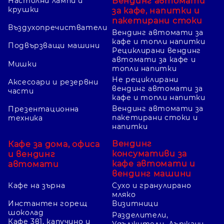
Вендинг автомати
Настолни лампи и
крушки
за кафе, напитки и
пакетирани стоки
Въздухопречистватели
Вендинг автомати за
кафе и топли напитки
Подвързващи машини
Рециклирани вендинг
автомати за кафе и
Мишки
топли напитки
Не рециклирани
Аксесоари и резервни
вендинг автомати за
части
кафе и топли напитки
Вендинг автомати за
Презентационна
пакетирани стоки и
техника
напитки
Вендинг
Кафе за дома, офиса
консумативи за
и вендинг
кафе автомати и
автомати
вендинг машини
Кафе на зърна
Сухо и гранулирано
мляко
Инстантен горещ
Визитници
шоколад
Разделители,
Кафе 3в1, капучино и