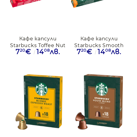
Кафе капсули
Кафе капсули
Starbucks Toffee Nut
Starbucks Smooth
20
08
20
08
7
€
14
лв.
7
€
14
лв.
съвместими с
Caramel
Nespresso, 10бр.
съвместими с
Nespresso, 10бр.