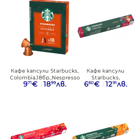
Кафе капсули Starbucks,
Кафе капсули
Colombia,18бр.,Nespresso
Starbucks,
71
99
60
91
9
€
18
лв.
6
€
12
лв.
Sumatra,10бр.,Nespress