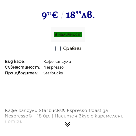
9
€
18
99
лв.
71
В наличност
Сравни
Вид кафе:
Кафе капсули
Съвместимост:
Nespresso
Производител:
Starbucks
Кафе капсули Starbucks® Espresso Roast за
Nespresso® – 18 бр. | Наситен вкус с карамелени
нотки.
Наслади се на емблематичния вкус на Starbucks®