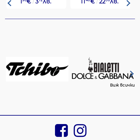
1
90
€
3
72
лв.
11
40
€
22
30
лв.
Виж всички