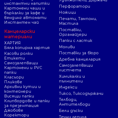
Удължители, Държачи
инстантни напитки
Перфоратори
Картонени чаши и
Ножици
бъркалки за кафе и
вендинг автомати
Печати, Тампони,
Инстантен чай
Мастила
Поставки,
Канцеларски
Органайзери
материали
Папки с ластик
ХАРТИЯ
Моливи
Бяла копирна хартия
Поставки за бюро
Касови ролки
Етикети
Дребна канцелария
Самозалепващи
Самозалепващи
Картонени и PVC
листчета
папки
Химикалки и
Класьори
пълнители
Пликове
Архивни кутии и
Индекси
контейнери
Тиксо, Тиксодържачи
Висящи папки
Телбоди,
Клипбордове и папки
Антителбоди
за презентация
Джобове
Бели дъски
Коректори
Течни лепила