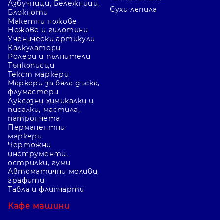
Азбучници, Бележници,
Сухи лепила
Блокноти
Макетни ножове
Ножове и гилотини
Ученически артикули
Калкулатори
Ролери и пълнители
Тънкописци
Текст маркери
Маркери за бяла дъска,
флумастери
Луксозни химикалки и
писалки, мастила,
патрончета
Перманентни
маркери
Чертожни
инструменти,
острилки, гуми
Автоматични моливи,
графити
Табла и флипчарти
Кафе машини