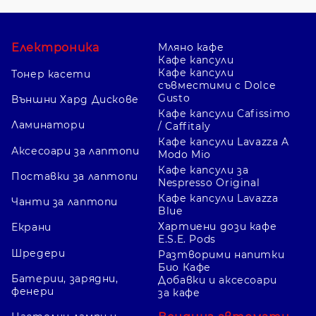
Електроника
Мляно кафе
Кафе капсули
Кафе капсули
Тонер касети
съвместими с Dolce
Gusto
Външни Хард Дискове
Кафе капсули Cafissimo
Ламинатори
/ Caffitaly
Кафе капсули Lavazza A
Аксесоари за лаптопи
Modo Mio
Кафе капсули за
Поставки за лаптопи
Nespresso Original
Кафе капсули Lavazza
Чанти за лаптопи
Blue
Хартиени дози кафе
Екрани
E.S.E. Pods
Шредери
Разтворими напитки
Био Кафе
Батерии, зарядни,
Добавки и аксесоари
фенери
за кафе