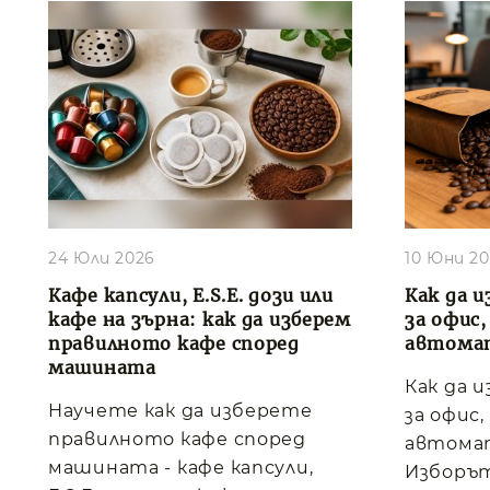
24 Юли 2026
10 Юни 2
Кафе капсули, E.S.E. дози или
Как да и
кафе на зърна: как да изберем
за офис
правилното кафе според
автома
машината
Как да 
Научете как да изберете
за офис
правилното кафе според
автома
машината - кафе капсули,
Изборът