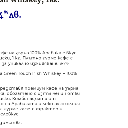
4
89
лв.
кафе на зърна 100% Арабика с вкус
иски, 1 кг. Плътно гурме кафе с
 за уникално изживяване. ☕?✨
 Green Touch Irish Whiskey – 100%
 представя премиум кафе на зърна
ка, обогатено с изтънчени нотки
уиски. Комбинацията от
 на Арабиката и леко алкохолния
а гурме кафе с характер и
слевкус.
едимства: