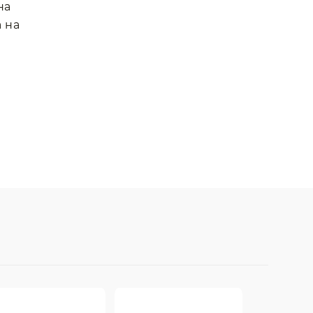
на
 на