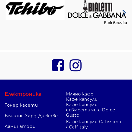
Виж всички
Електроника
Мляно кафе
Кафе капсули
Кафе капсули
Тонер касети
съвместими с Dolce
Gusto
Външни Хард Дискове
Кафе капсули Cafissimo
Ламинатори
/ Caffitaly