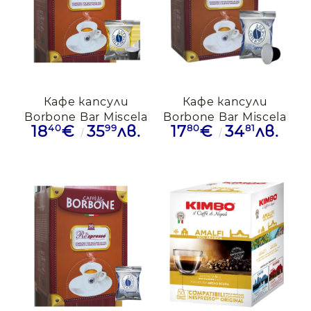
Кафе капсули
Кафе капсули
Borbone Bar Miscela
Borbone Bar Miscela
40
99
80
81
18
€
35
лв.
17
€
34
лв.
Oro Nespresso, 50бр.
Nera Nespresso,
50бр.