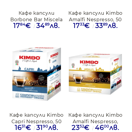
Кафе капсули
Кафе капсули Kimbo
Borbone Bar Miscela
Amalfi Nespresso, 50
84
89
33
89
17
€
34
лв.
17
€
33
лв.
Blu Nespresso, 50бр.
бр.
Кафе капсули Kimbo
Кафе капсули Kimbo
Capri Nespresso, 50
Amalfi Nespresso,
31
90
52
00
16
€
31
лв.
23
€
46
лв.
бр.
100 бр.