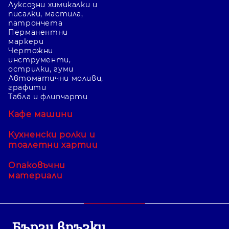
Луксозни химикалки и
писалки, мастила,
патрончета
Перманентни
маркери
Чертожни
инструменти,
острилки, гуми
Автоматични моливи,
графити
Табла и флипчарти
Кафе машини
Кухненски ролки и
тоалетни хартии
Опаковъчни
материали
Бързи връзки