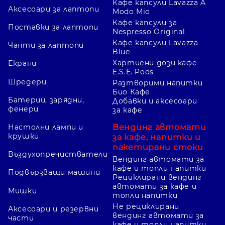
Кафе капсули Lavazza A
Аксесоари за лаптопи
Modo Mio
Кафе капсули за
Поставки за лаптопи
Nespresso Original
Кафе капсули Lavazza
Чанти за лаптопи
Blue
Хартиени дози кафе
Екрани
E.S.E. Pods
Шредери
Разтворими напитки
Био Кафе
Батерии, зарядни,
Добавки и аксесоари
фенери
за кафе
Вендинг автомати
Настолни лампи и
крушки
за кафе, напитки и
пакетирани стоки
Въздухопречистватели
Вендинг автомати за
кафе и топли напитки
Подвързващи машини
Рециклирани вендинг
автомати за кафе и
Мишки
топли напитки
Не рециклирани
Аксесоари и резервни
вендинг автомати за
части
кафе и топли напитки