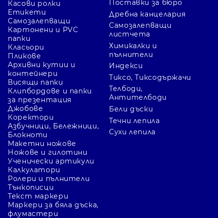
Поставки за бюро
Касови ролки
Етикети
Дребна канцелария
Самозалепващи
Самозалепващи
Картонени и PVC
листчета
папки
Химикалки и
Класьори
пълнители
Пликове
Архивни кутии и
Индекси
контейнери
Тиксо, Тиксодържачи
Висящи папки
Телбоди,
Клипбордове и папки
Антителбоди
за презентация
Джобове
Бели дъски
Коректори
Течни лепила
Азбучници, Бележници,
Сухи лепила
Блокноти
Макетни ножове
Ножове и гилотини
Ученически артикули
Калкулатори
Ролери и пълнители
Тънкописци
Текст маркери
Маркери за бяла дъска,
флумастери