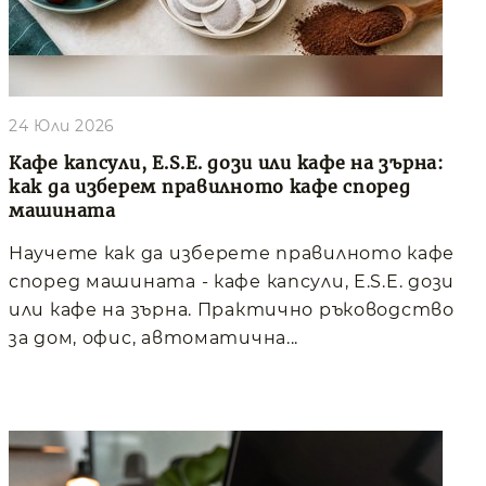
24 Юли 2026
Кафе капсули, E.S.E. дози или кафе на зърна:
как да изберем правилното кафе според
машината
Научете как да изберете правилното кафе
според машината - кафе капсули, E.S.E. дози
или кафе на зърна. Практично ръководство
за дом, офис, автоматична...