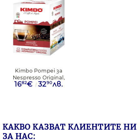
Kimbo Pompei за
Nespresso Original,
82
90
16
€
32
лв.
50 капсули
КАКВО КАЗВАТ КЛИЕНТИТЕ НИ
ЗА НАС: