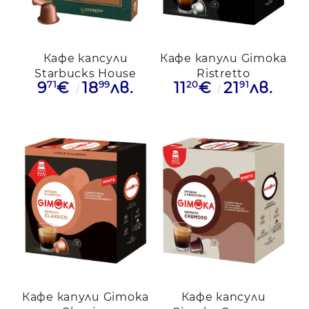
Кафе капсули
Кафе капули Gimoka
Starbucks House
Ristretto
71
99
20
91
9
€
18
лв.
11
€
21
лв.
Blend за Nespresso,
съвместими с
18 бр.
Nespresso, 50бр.
Кафе капули Gimoka
Кафе капсули