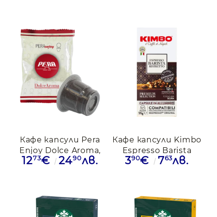
Кафе капсули Pera
Кафе капсули Kimbo
Enjoy Dolce Aroma,
Espresso Barista
73
90
90
63
12
€
24
лв.
3
€
7
лв.
Nespresso 50бр
Ristretto
съвместими с
Nespresso, 10
капсули