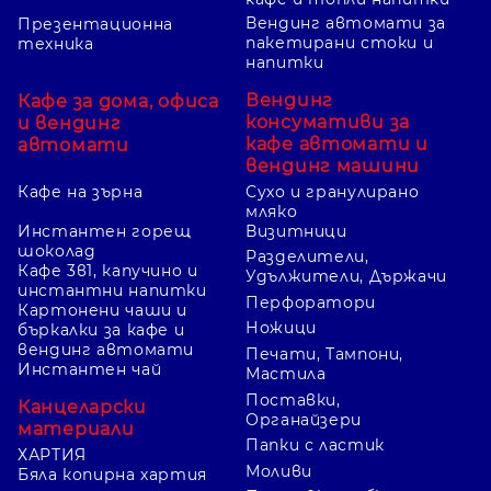
Вендинг автомати за
Презентационна
пакетирани стоки и
техника
напитки
Вендинг
Кафе за дома, офиса
консумативи за
и вендинг
кафе автомати и
автомати
вендинг машини
Кафе на зърна
Сухо и гранулирано
мляко
Инстантен горещ
Визитници
шоколад
Разделители,
Кафе 3в1, капучино и
Удължители, Държачи
инстантни напитки
Перфоратори
Картонени чаши и
Ножици
бъркалки за кафе и
вендинг автомати
Печати, Тампони,
Инстантен чай
Мастила
Поставки,
Канцеларски
Органайзери
материали
Папки с ластик
ХАРТИЯ
Моливи
Бяла копирна хартия