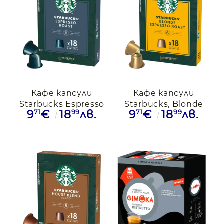
Кафе капсули
Кафе капсули
Starbucks Espresso
Starbucks, Blonde
71
99
71
99
9
€
18
лв.
9
€
18
лв.
Roast, 18бр.
Espresso
Nespresso
Roast,18бр.,Nespresso