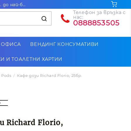
Безплатна доставка за поръчки на стойност над 102.26€ / 200лв. до най-близкия до Вас офис на Еконт
Телефон за връзка с
нас:
0888853505
 ОФИСА
ВЕНДИНГ КОНСУМАТИВИ
И И ТОАЛЕТНИ ХАРТИИ
. Pods
Кафе дози Richard Florio, 25бр.
 Richard Florio,