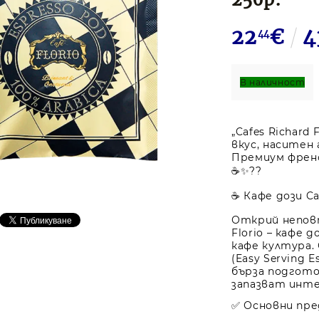
22
€
4
44
В наличност
„Cafes Richard 
вкус, наситен
Премиум френс
☕✨??
☕ Кафе дози Caf
Открий неповт
Florio – кафе 
кафе култура.
(Easy Serving 
бърза подгото
запазват инте
✅ Основни пр