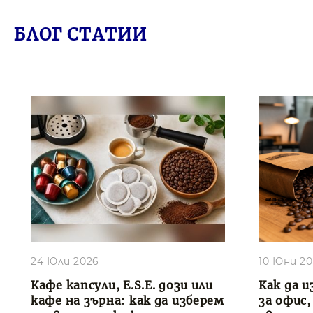
БЛОГ СТАТИИ
24 Юли 2026
10 Юни 2
Кафе капсули, E.S.E. дози или
Как да и
кафе на зърна: как да изберем
за офис