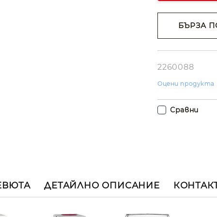
БЪРЗА П
Съгласе
лични д
Ние ще се свъ
вас в рамките
2260088
работния ден.
Оцени продукта
Сравни
ЕВЮТА
ДЕТАЙЛНО ОПИСАНИЕ
КОНТАК