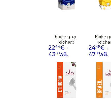
Кафе дози
Кафе д
Richard
Richa
44
49
22
€
24
€
Decaffeinated,
Ethiopie,
25бр.
89
90
43
лв.
47
лв.