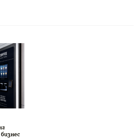
нг
 бизнес