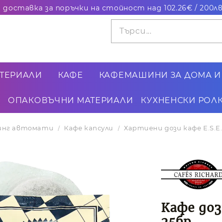
ТЕРИАЛИ
КАФЕ
КАФЕМАШИНИ ЗА ДОМА И
ОПАКОВЪЧНИ МАТЕРИАЛИ
КУХНЕНСКИ РОЛК
динг автомати
Кафе капсули
Хартиени дози кафе E.S.E
Кафе дози
25бр.