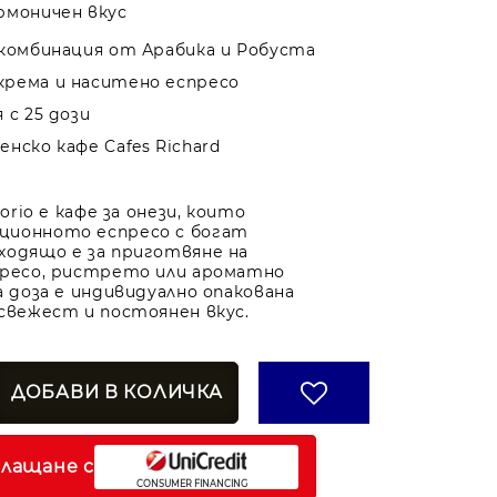
рмоничен вкус
 комбинация от Арабика и Робуста
рема и наситено еспресо
 с 25 дози
нско кафе Cafes Richard
lorio е кафе за онези, които
ционното еспресо с богат
ходящо е за приготвяне на
пресо, ристрето или ароматно
а доза е индивидуално опакована
 свежест и постоянен вкус.
плащане с