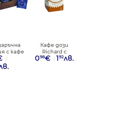
даръчна
Кафе дози
я с кафе
Richard с
98
92
€
0
€
1
лв.
Richard, 5
аромат на
ични вида
лешник,1бр.
лв.
 6 дози