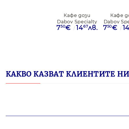
Кафе дози
Кафе д
Dabov Specialty
Dabov Spe
50
67
50
7
€
14
лв.
7
€
1
Coffe Etiopia, 12
Coffe Braz
дози
доз
КАКВО КАЗВАТ КЛИЕНТИТЕ НИ 