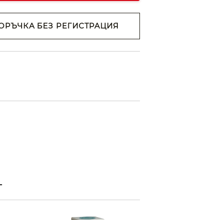
ОРЪЧКА БЕЗ РЕГИСТРАЦИЯ
н съм с
Политиката за
анни
ржем с
 на
Т