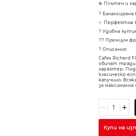
☕ Плътен и ха
? Балансирана
✨ Перфектна к
? Удобна кутия
?? Премиум фре
? Описание:
Cafes Richard F
обичат тради
характер. Под
класическо ес
капучино. Всяк
за максимална
Купи на из