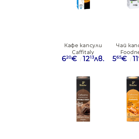
Кафе капсули
Чай кап
Caffitaly
Foodn
20
13
65
6
€
12
лв.
5
€
11
Decaffeinato,
Caffit
10бр.
Melogr
Mirtillo,