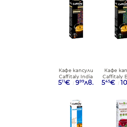
Кафе капсули
Кафе ка
Caffitaly India
Caffitaly 
11
99
45
5
€
9
лв.
5
€
1
Monorogine,
Monorig
10бр.
10бр