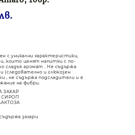
лв.
н с уникални характеристики,
зи, които ценят напитки с по-
ко сладък аромат . Не съдържа
ри (следователно и глюкозен
ки , не съдържа подсладители и е
ржание на фибри.
А ЗАХАР
Н СИРОП
ЛАКТОЗА
съдържа захари