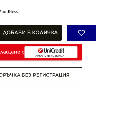
FoodNess
плащане с
ОРЪЧКА БЕЗ РЕГИСТРАЦИЯ
н съм с
Политиката за
анни
ржем с
 на