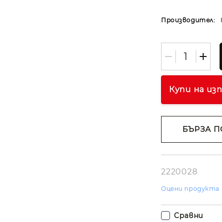
Производител:
Купи на из
БЪРЗА П
Съгласе
лични д
Ние ще се свъ
вас в рамките
2220028
работния ден.
Оцени продукта
Сравни