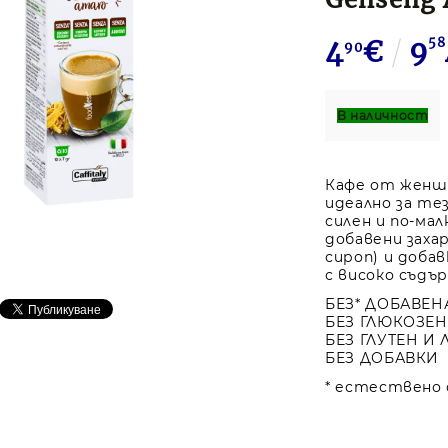
4
€
9
58
90
В наличност
Кафе от женше
идеално за те
силен и по-мал
добавени заха
сироп) и добав
с високо съдъ
БЕЗ* ДОБАВЕН
БЕЗ ГЛЮКОЗЕ
БЕЗ ГЛУТЕН И 
БЕЗ ДОБАВКИ
* естествено 