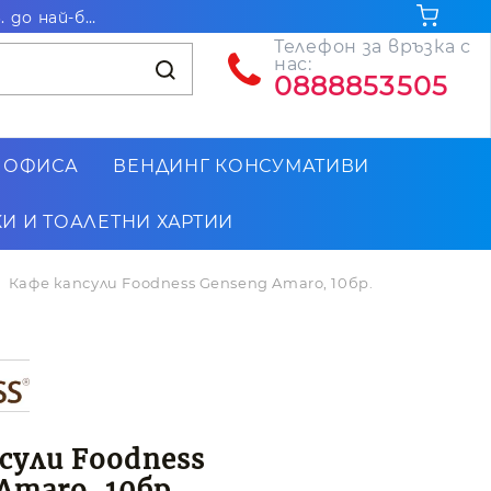
Безплатна доставка за поръчки на стойност над 102.26€ / 200лв. до най-близкия до Вас офис на Еконт
Телефон за връзка с
нас:
0888853505
 ОФИСА
ВЕНДИНГ КОНСУМАТИВИ
И И ТОАЛЕТНИ ХАРТИИ
Кафе капсули Foodness Genseng Amaro, 10бр.
сули Foodness
Amaro, 10бр.