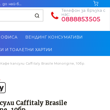
Безплатна доставка за поръчки на стойност над 102.26€ / 200лв. до най-близкия до Вас офис на Еконт
Телефон за връзка с
нас:
0888853505
 ОФИСА
ВЕНДИНГ КОНСУМАТИВИ
И И ТОАЛЕТНИ ХАРТИИ
Кафе капсули Caffitaly Brasile Monorigine, 10бр.
ули Caffitaly Brasile
ne, 10бр.