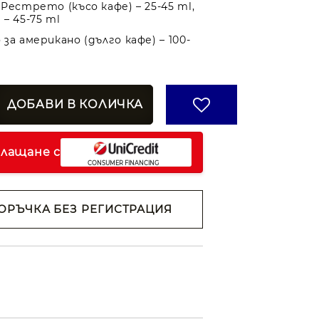
Рестрето (късо кафе) – 25-45 ml,
– 45-75 ml
за американо (дълго кафе) – 100-
плащане с
ОРЪЧКА БЕЗ РЕГИСТРАЦИЯ
н съм с
Политиката за
анни
ржем с
 на