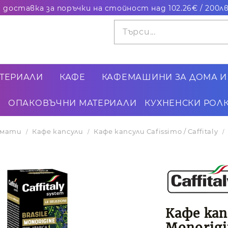
ТЕРИАЛИ
КАФЕ
КАФЕМАШИНИ ЗА ДОМА И
ОПАКОВЪЧНИ МАТЕРИАЛИ
КУХНЕНСКИ РОЛК
томати
Кафе капсули
Кафе капсули Cafissimo / Caffitaly
Кафе капс
Monorigi