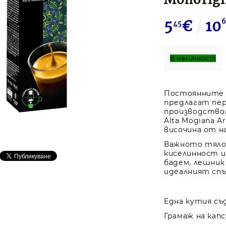
5
€
10
45
В наличност
Постоянните 
предлагат пе
производствот
Alta Mogiana A
височина от н
Важното тяло,
киселинност и
бадем, лешник
идеалният спът
Една кутия съд
Грамаж на капс