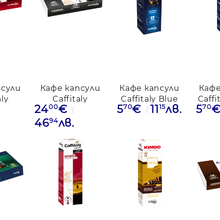
псули
Кафе капсули
Кафе капсули
Кафе
aly
Caffitaly
Caffitaly Blue
Caffi
00
70
15
70
24
€
5
€
11
лв.
5
48бр.
Vigaroso, 48бр.
Borbone, 10бр.
Borbo
94
46
лв.