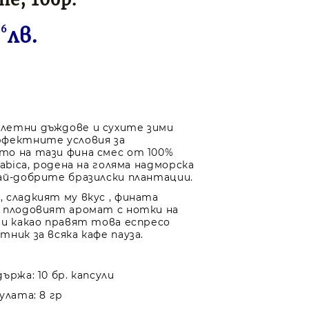
66
лв.
летни дъждове и сухите зими
рфектните условия за
о на тази фина смес от 100%
rabica, родена на голяма надморска
ай-добрите бразилски плантации.
 сладкият му вкус , фината
 плодовият аромат с нотки на
 и какао правят това еспресо
ник за всяка кафе пауза.
ържа: 10 бр. капсули
улата: 8 гр