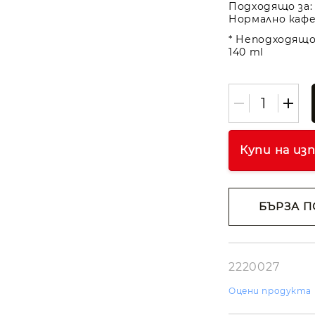
Подходящо за: 
Нормално кафе 
* Неподходящо 
140 ml
Купи на из
БЪРЗА П
Съгласе
лични д
Ние ще се свъ
вас в рамките
2220027
работния ден.
Оцени продукта