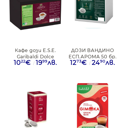
Кафе дози E.S.E.
ДОЗИ ВАНДИНО
Garibaldi Dolce
ЕСП.АРОМА 50 бр.
22
99
73
90
10
€
19
лв.
12
€
24
лв.
Aroma, 50бр.
под