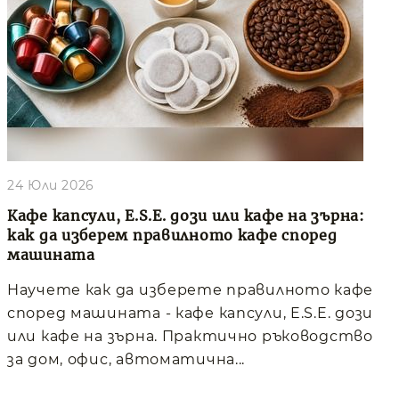
24 Юли 2026
Кафе капсули, E.S.E. дози или кафе на зърна:
как да изберем правилното кафе според
машината
Научете как да изберете правилното кафе
според машината - кафе капсули, E.S.E. дози
или кафе на зърна. Практично ръководство
за дом, офис, автоматична...