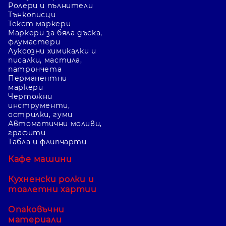
Ролери и пълнители
Тънкописци
Текст маркери
Маркери за бяла дъска,
флумастери
Луксозни химикалки и
писалки, мастила,
патрончета
Перманентни
маркери
Чертожни
инструменти,
острилки, гуми
Автоматични моливи,
графити
Табла и флипчарти
Кафе машини
Кухненски ролки и
тоалетни хартии
Опаковъчни
материали