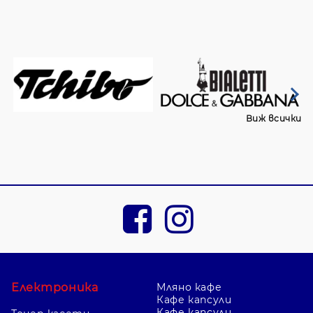
Виж всички
Електроника
Мляно кафе
Кафе капсули
Кафе капсули