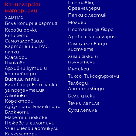
Поставки,
Канцеларски
Органайзери
материали
Папки с ластик
ХАРТИЯ
Моливи
Бяла копирна хартия
Поставки за бюро
Касови ролки
Етикети
Дребна канцелария
Самозалепващи
Самозалепващи
Картонени и PVC
листчета
папки
Химикалки и
Класьори
пълнители
Пликове
Архивни кутии и
Индекси
контейнери
Тиксо, Тиксодържачи
Висящи папки
Телбоди,
Клипбордове и папки
Антителбоди
за презентация
Джобове
Бели дъски
Коректори
Течни лепила
Азбучници, Бележници,
Сухи лепила
Блокноти
Макетни ножове
Ножове и гилотини
Ученически артикули
Калкулатори