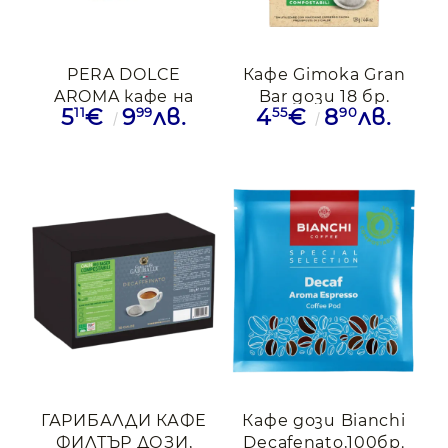
PERA DOLCE
Кафе Gimoka Gran
AROMA кафе на
Bar дози 18 бр.
11
99
55
90
5
€
9
лв.
4
€
8
лв.
дози 18 бр.
ГАРИБАЛДИ КАФЕ
Кафе дози Bianchi
ФИЛТЪР ДОЗИ,
Decafenato,100бр.