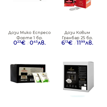
Дози Мико Еспресо
Дози Ковим
Форте 1 бр.
Гранбар 25 бр.
23
45
13
99
0
€
0
лв.
6
€
11
лв.