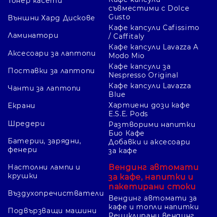
Тонер касети
съвместими с Dolce
Gusto
Външни Хард Дискове
Кафе капсули Cafissimo
Ламинатори
/ Caffitaly
Кафе капсули Lavazza A
Аксесоари за лаптопи
Modo Mio
Кафе капсули за
Поставки за лаптопи
Nespresso Original
Кафе капсули Lavazza
Чанти за лаптопи
Blue
Хартиени дози кафе
Екрани
E.S.E. Pods
Шредери
Разтворими напитки
Био Кафе
Батерии, зарядни,
Добавки и аксесоари
фенери
за кафе
Вендинг автомати
Настолни лампи и
крушки
за кафе, напитки и
пакетирани стоки
Въздухопречистватели
Вендинг автомати за
кафе и топли напитки
Подвързващи машини
Рециклирани вендинг