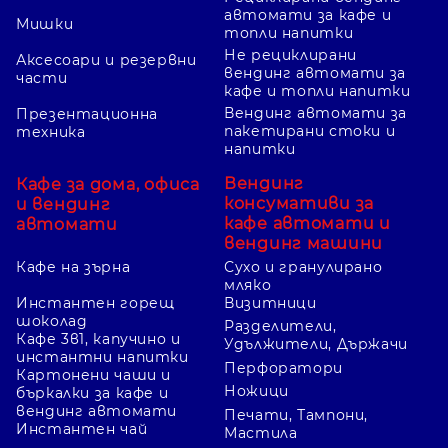
автомати за кафе и
Мишки
топли напитки
Не рециклирани
Аксесоари и резервни
вендинг автомати за
части
кафе и топли напитки
Вендинг автомати за
Презентационна
пакетирани стоки и
техника
напитки
Вендинг
Кафе за дома, офиса
консумативи за
и вендинг
кафе автомати и
автомати
вендинг машини
Кафе на зърна
Сухо и гранулирано
мляко
Инстантен горещ
Визитници
шоколад
Разделители,
Кафе 3в1, капучино и
Удължители, Държачи
инстантни напитки
Перфоратори
Картонени чаши и
Ножици
бъркалки за кафе и
вендинг автомати
Печати, Тампони,
Инстантен чай
Мастила