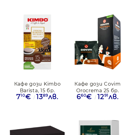
Кафе дози Kimbo
Кафе дози Covim
Barista, 15 бр.
Orocrema 25 бр.
10
89
60
91
7
€
13
лв.
6
€
12
лв.