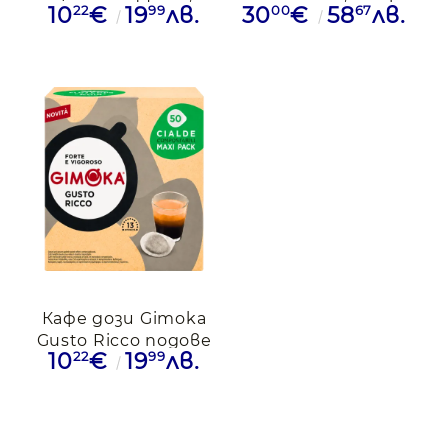
22
99
00
67
10
€
19
лв.
30
€
58
лв.
БЕЗКОЕИН, 50бр.
Кафе дози Gimoka
Gusto Ricco подове
22
99
10
€
19
лв.
ESE, 50 дози