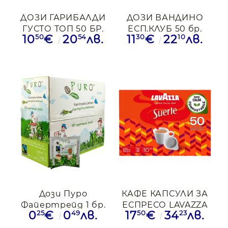
ДОЗИ ГАРИБАЛДИ
ДОЗИ ВАНДИНО
ГУСТО ТОП 50 БР.
ЕСП.КЛУБ 50 бр.
50
54
30
10
10
€
20
лв.
11
€
22
лв.
под
Дози Пуро
КАФЕ КАПСУЛИ ЗА
Файертрейд 1 бр.
ЕСПРЕСО LAVAZZA
25
49
50
23
0
€
0
лв.
17
€
34
лв.
SUERTE 50 ДОЗИ