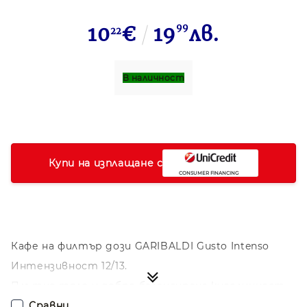
10
€
19
99
лв.
22
В наличност
Купи на изплащане с
Кафе на филтър дози GARIBALDI Gusto Intenso
Интензивност 12/13.
Плътно тяло и добре балансирана киселинност
на кафето.
Сравни