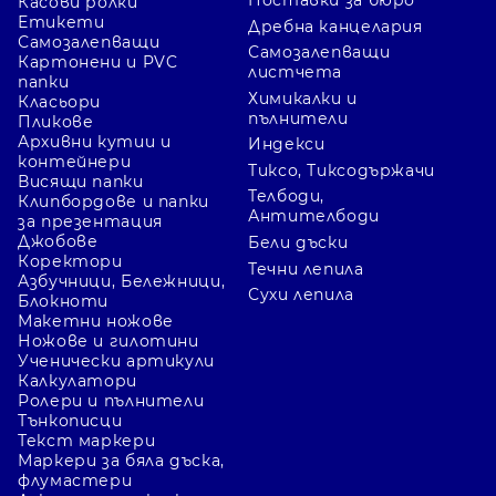
Поставки за бюро
Касови ролки
Етикети
Дребна канцелария
Самозалепващи
Самозалепващи
Картонени и PVC
листчета
папки
Химикалки и
Класьори
пълнители
Пликове
Архивни кутии и
Индекси
контейнери
Тиксо, Тиксодържачи
Висящи папки
Телбоди,
Клипбордове и папки
Антителбоди
за презентация
Джобове
Бели дъски
Коректори
Течни лепила
Азбучници, Бележници,
Сухи лепила
Блокноти
Макетни ножове
Ножове и гилотини
Ученически артикули
Калкулатори
Ролери и пълнители
Тънкописци
Текст маркери
Маркери за бяла дъска,
флумастери