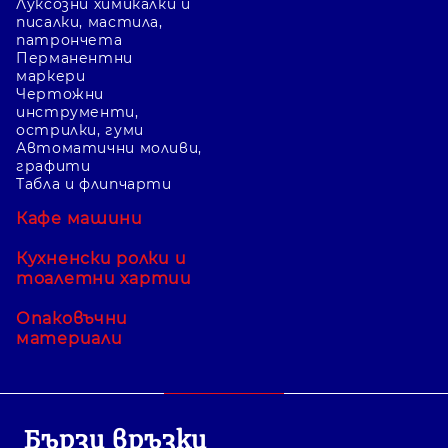
Луксозни химикалки и
писалки, мастила,
патрончета
Перманентни
маркери
Чертожни
инструменти,
острилки, гуми
Автоматични моливи,
графити
Табла и флипчарти
Кафе машини
Кухненски ролки и
тоалетни хартии
Опаковъчни
материали
Бързи връзки