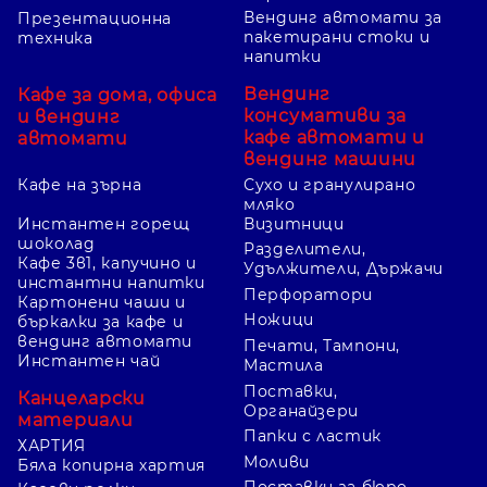
Вендинг автомати за
Презентационна
пакетирани стоки и
техника
напитки
Вендинг
Кафе за дома, офиса
консумативи за
и вендинг
кафе автомати и
автомати
вендинг машини
Кафе на зърна
Сухо и гранулирано
мляко
Инстантен горещ
Визитници
шоколад
Разделители,
Кафе 3в1, капучино и
Удължители, Държачи
инстантни напитки
Перфоратори
Картонени чаши и
Ножици
бъркалки за кафе и
вендинг автомати
Печати, Тампони,
Инстантен чай
Мастила
Поставки,
Канцеларски
Органайзери
материали
Папки с ластик
ХАРТИЯ
Моливи
Бяла копирна хартия