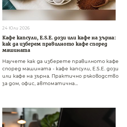
24 Юли 2026
Кафе капсули, E.S.E. дози или кафе на зърна:
как да изберем правилното кафе според
машината
Научете как да изберете правилното кафе
според машината - кафе капсули, E.S.E. дози
или кафе на зърна. Практично ръководство
за дом, офис, автоматична...