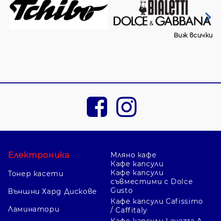
Виж всички
Електроника
Мляно кафе
Кафе капсули
Кафе капсули
Тонер касети
съвместими с Dolce
Gusto
Външни Хард Дискове
Кафе капсули Cafissimo
Ламинатори
/ Caffitaly
Кафе капсули Lavazza A