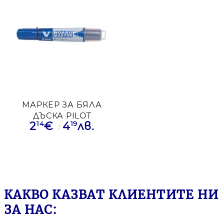
МАРКЕР ЗА БЯЛА
ДЪСКА PILOT
14
19
2
€
4
лв.
MASTER WBMA-
VBM-M-L СИН
КАКВО КАЗВАТ КЛИЕНТИТЕ НИ
ЗА НАС: