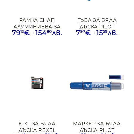
РАМКА СНАП
ГЪБА ЗА БЯЛА
АЛУМИНИЕВА ЗА
ДЪСКА PILOT
15
80
97
59
79
€
154
лв.
7
€
15
лв.
ПЛАКАТ 500/700ММ
МАГНИТНА
NOBO
60/130/37ММ
К-КТ ЗА БЯЛА
МАРКЕР ЗА БЯЛА
ДЪСКА REXEL
ДЪСКА PILOT