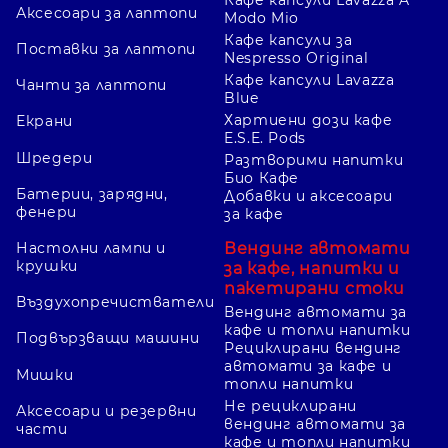
Аксесоари за лаптопи
Modo Mio
Кафе капсули за
Поставки за лаптопи
Nespresso Original
Кафе капсули Lavazza
Чанти за лаптопи
Blue
Хартиени дози кафе
Екрани
E.S.E. Pods
Шредери
Разтворими напитки
Био Кафе
Батерии, зарядни,
Добавки и аксесоари
фенери
за кафе
Вендинг автомати
Настолни лампи и
крушки
за кафе, напитки и
пакетирани стоки
Въздухопречистватели
Вендинг автомати за
кафе и топли напитки
Подвързващи машини
Рециклирани вендинг
автомати за кафе и
Мишки
топли напитки
Не рециклирани
Аксесоари и резервни
вендинг автомати за
части
кафе и топли напитки