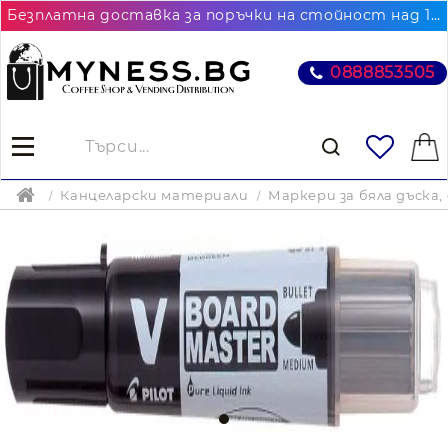
Безплатна доставка за поръчки на стойност над 102.26€ / 200лв. до най-близкия до Вас офис на Еконт
0888853505
Канцеларски материали
Маркери за бяла дъска