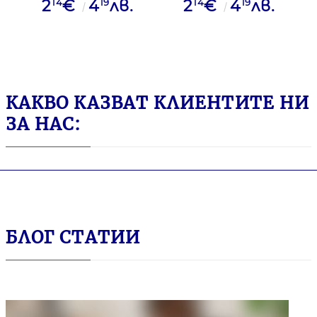
14
19
14
19
2
€
4
лв.
2
€
4
лв.
MASTER WBMA-
MASTER WBMA-
VBM-B ЧРН
VBM-M-L СИН
КАКВО КАЗВАТ КЛИЕНТИТЕ НИ
ЗА НАС:
БЛОГ СТАТИИ