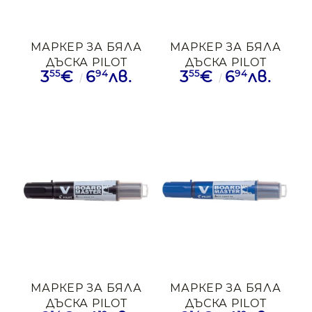
МАРКЕР ЗА БЯЛА
МАРКЕР ЗА БЯЛА
ДЪСКА PILOT
ДЪСКА PILOT
55
94
55
94
3
€
6
лв.
3
€
6
лв.
+ДОПЪЛНИТЕЛЕН
+ДОПЪЛНИТЕЛЕН
РЕФИЛ ЧРН
РЕФИЛ ЗЛН
МАРКЕР ЗА БЯЛА
МАРКЕР ЗА БЯЛА
ДЪСКА PILOT
ДЪСКА PILOT