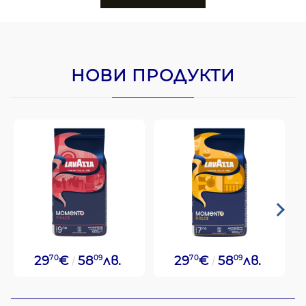
НОВИ ПРОДУКТИ
29
70
€
58
09
лв.
29
70
€
58
09
лв.