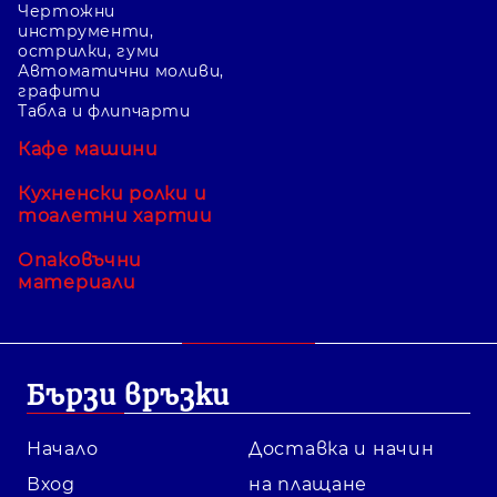
Чертожни
инструменти,
острилки, гуми
Автоматични моливи,
графити
Табла и флипчарти
Кафе машини
Кухненски ролки и
тоалетни хартии
Опаковъчни
материали
Бързи връзки
Начало
Доставка и начин
Вход
на плащане