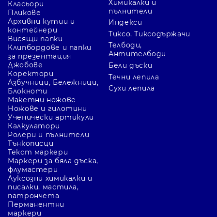
Химикалки и
Класьори
пълнители
Пликове
Архивни кутии и
Индекси
контейнери
Тиксо, Тиксодържачи
Висящи папки
Телбоди,
Клипбордове и папки
Антителбоди
за презентация
Джобове
Бели дъски
Коректори
Течни лепила
Азбучници, Бележници,
Сухи лепила
Блокноти
Макетни ножове
Ножове и гилотини
Ученически артикули
Калкулатори
Ролери и пълнители
Тънкописци
Текст маркери
Маркери за бяла дъска,
флумастери
Луксозни химикалки и
писалки, мастила,
патрончета
Перманентни
маркери