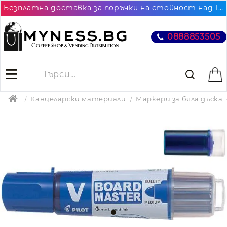
Безплатна доставка за поръчки на стойност над 102.26€ / 200лв. до най-близкия до Вас офис на Еконт
0888853505
Канцеларски материали
Маркери за бяла дъска