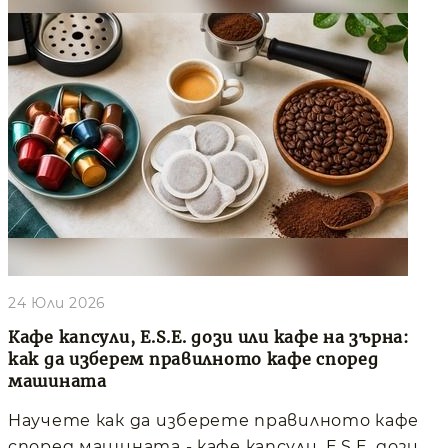
24 Юли 2026
Кафе капсули, E.S.E. дози или кафе на зърна:
как да изберем правилното кафе според
машината
Научете как да изберете правилното кафе
според машината - кафе капсули, E.S.E. дози