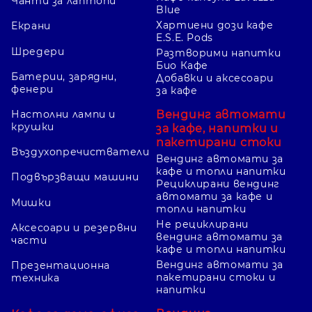
Чанти за лаптопи
Blue
Хартиени дози кафе
Екрани
E.S.E. Pods
Шредери
Разтворими напитки
Био Кафе
Батерии, зарядни,
Добавки и аксесоари
фенери
за кафе
Вендинг автомати
Настолни лампи и
крушки
за кафе, напитки и
пакетирани стоки
Въздухопречистватели
Вендинг автомати за
кафе и топли напитки
Подвързващи машини
Рециклирани вендинг
автомати за кафе и
Мишки
топли напитки
Не рециклирани
Аксесоари и резервни
вендинг автомати за
части
кафе и топли напитки
Вендинг автомати за
Презентационна
пакетирани стоки и
техника
напитки