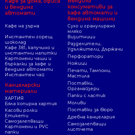
Вендинг
Кафе за дома, офиса
консумативи за
и вендинг
кафе автомати и
автомати
вендинг машини
Кафе на зърна
Сухо и гранулирано
мляко
Инстантен горещ
Визитници
шоколад
Разделители,
Кафе 3в1, капучино и
Удължители, Държачи
инстантни напитки
Перфоратори
Картонени чаши и
Ножици
бъркалки за кафе и
вендинг автомати
Печати, Тампони,
Инстантен чай
Мастила
Поставки,
Канцеларски
Органайзери
материали
Папки с ластик
ХАРТИЯ
Моливи
Бяла копирна хартия
Поставки за бюро
Касови ролки
Етикети
Дребна канцелария
Самозалепващи
Самозалепващи
Картонени и PVC
листчета
папки