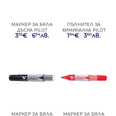
МАРКЕР ЗА БЯЛА
ПЪЛНИТЕЛ ЗА
ДЪСКА PILOT
ХИМИКАЛКА PILOT
55
94
84
60
3
€
6
лв.
1
€
3
лв.
+ДОПЪЛНИТЕЛЕН
MR-SERIES MEDIUM
РЕФИЛ ЧРН
СИН
МАРКЕР ЗА БЯЛА
МАРКЕР ЗА БЯЛА