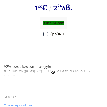
1
€
2
74
лв.
40
В наличност
Сравни
92% рециклиран продукт
пълнител за маркер PILOT V BOARD MASTER
черен
306036
Оцени продукта