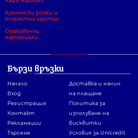
Кафе машини
Кухненски ролки и
тоалетни хартии
Опаковъчни
материали
Бързи връзки
Начало
Доставка и начин
Вход
на плащане
Регистрация
Политика за
Контакт
използване на
Рекламации
бисквитки
Търсене
Условия за Unicredit