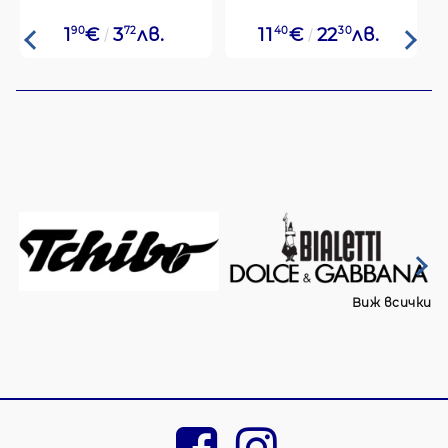
1
90
€
3
72
лв.
11
40
€
22
30
лв.
Виж всички