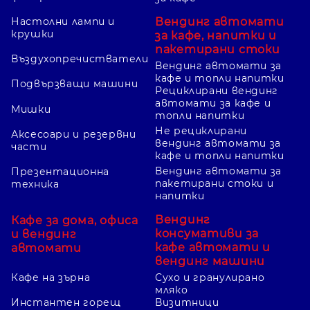
Вендинг автомати
Настолни лампи и
крушки
за кафе, напитки и
пакетирани стоки
Въздухопречистватели
Вендинг автомати за
кафе и топли напитки
Подвързващи машини
Рециклирани вендинг
автомати за кафе и
Мишки
топли напитки
Не рециклирани
Аксесоари и резервни
вендинг автомати за
части
кафе и топли напитки
Вендинг автомати за
Презентационна
пакетирани стоки и
техника
напитки
Вендинг
Кафе за дома, офиса
консумативи за
и вендинг
кафе автомати и
автомати
вендинг машини
Кафе на зърна
Сухо и гранулирано
мляко
Инстантен горещ
Визитници