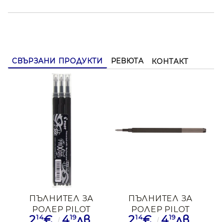
СВЪРЗАНИ ПРОДУКТИ
РЕВЮТА
КОНТАКТ
ПЪЛНИТЕЛ ЗА
ПЪЛНИТЕЛ ЗА
РОЛЕР PILOT
РОЛЕР PILOT
14
19
14
19
2
€
4
лв.
2
€
4
лв.
FRIXION
FRIXION