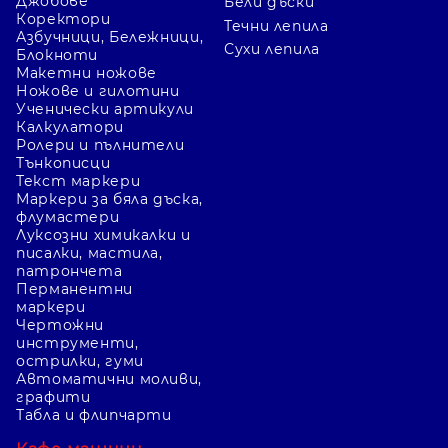
Джобове
Бели дъски
Коректори
Течни лепила
Азбучници, Бележници,
Сухи лепила
Блокноти
Макетни ножове
Ножове и гилотини
Ученически артикули
Калкулатори
Ролери и пълнители
Тънкописци
Текст маркери
Маркери за бяла дъска,
флумастери
Луксозни химикалки и
писалки, мастила,
патрончета
Перманентни
маркери
Чертожни
инструменти,
острилки, гуми
Автоматични моливи,
графити
Табла и флипчарти