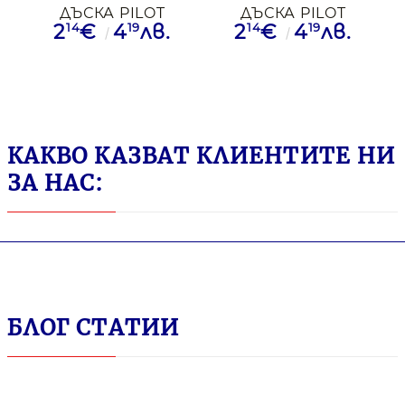
ДЪСКА PILOT
ДЪСКА PILOT
14
19
14
19
2
€
4
лв.
2
€
4
лв.
MASTER WBMA-
MASTER WBMA-
VBM-B ЧРН
VBM-R ЧРВ
КАКВО КАЗВАТ КЛИЕНТИТЕ НИ
ЗА НАС:
БЛОГ СТАТИИ