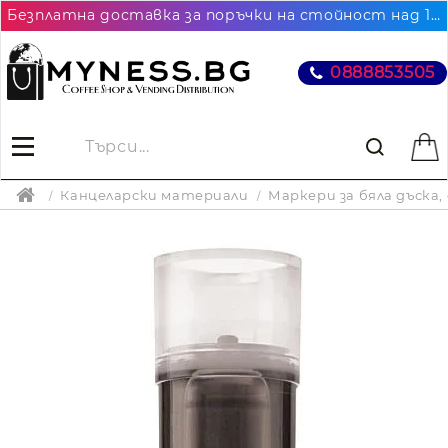
Безплатна доставка за поръчки на стойност над 102.26€ / 200лв. до най-близкия до Вас офис на Еконт
0888853505
Канцеларски материали
Маркери за бяла дъска