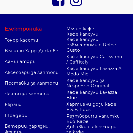
Електроника
Мляно кафе
Кафе капсули
Кафе капсули
Тонер касети
съвместими с Dolce
Gusto
Външни Хард Дискове
Кафе капсули Cafissimo
Ламинатори
/ Caffitaly
Кафе капсули Lavazza A
Аксесоари за лаптопи
Modo Mio
Кафе капсули за
Поставки за лаптопи
Nespresso Original
Кафе капсули Lavazza
Чанти за лаптопи
Blue
Хартиени дози кафе
Екрани
E.S.E. Pods
Шредери
Разтворими напитки
Био Кафе
Батерии, зарядни,
Добавки и аксесоари
фенери
за кафе