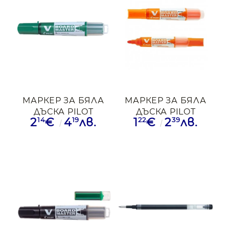
МАРКЕР ЗА БЯЛА
МАРКЕР ЗА БЯЛА
ДЪСКА PILOT
ДЪСКА PILOT
14
19
22
39
2
€
4
лв.
1
€
2
лв.
MASTER WBMA-
MASTER WBMA-
VBM-G ЗЛН
VBM-M-O ОРЖ