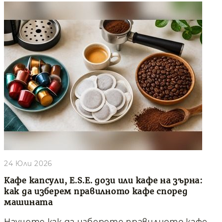
24 Юли 2026
Кафе капсули, E.S.E. дози или кафе на зърна:
как да изберем правилното кафе според
машината
Научете как да изберете правилното кафе