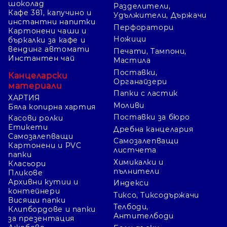
шоколад
Разделители,
Кафе 3в1, капучино и
Удължители, Държачи
инстантни напитки
Перфоратори
Картонени чаши и
Ножици
бъркалки за кафе и
вендинг автомати
Печати, Тампони,
Инстантен чай
Мастила
Поставки,
Канцеларски
Органайзери
материали
Папки с ластик
ХАРТИЯ
Моливи
Бяла копирна хартия
Поставки за бюро
Касови ролки
Етикети
Дребна канцелария
Самозалепващи
Самозалепващи
Картонени и PVC
листчета
папки
Химикалки и
Класьори
пълнители
Пликове
Архивни кутии и
Индекси
контейнери
Тиксо, Тиксодържачи
Висящи папки
Телбоди,
Клипбордове и папки
Антителбоди
за презентация