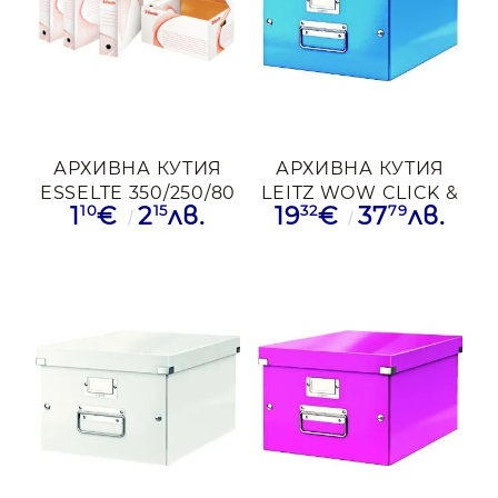
АРХИВНА КУТИЯ
АРХИВНА КУТИЯ
ESSELTE 350/250/80
LEITZ WOW CLICK &
10
15
32
79
1
€
2
лв.
19
€
37
лв.
STORE А4 СИН