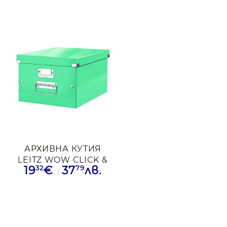
АРХИВНА КУТИЯ
LEITZ WOW CLICK &
32
79
19
€
37
лв.
STORE А4 ТЮРКОАЗ