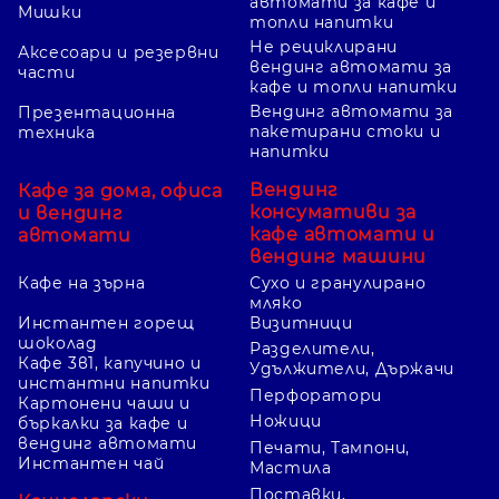
автомати за кафе и
Мишки
топли напитки
Не рециклирани
Аксесоари и резервни
вендинг автомати за
части
кафе и топли напитки
Вендинг автомати за
Презентационна
пакетирани стоки и
техника
напитки
Вендинг
Кафе за дома, офиса
консумативи за
и вендинг
кафе автомати и
автомати
вендинг машини
Кафе на зърна
Сухо и гранулирано
мляко
Инстантен горещ
Визитници
шоколад
Разделители,
Кафе 3в1, капучино и
Удължители, Държачи
инстантни напитки
Перфоратори
Картонени чаши и
Ножици
бъркалки за кафе и
вендинг автомати
Печати, Тампони,
Инстантен чай
Мастила
Поставки,