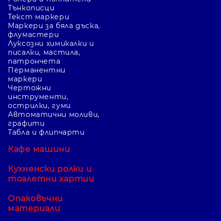
Тънкописци
Текст маркери
Маркери за бяла дъска,
флумастери
Луксозни химикалки и
писалки, мастила,
патрончета
Перманентни
маркери
Чертожни
инструменти,
острилки, гуми
Автоматични моливи,
графити
Табла и флипчарти
Кафе машини
Кухненски ролки и
тоалетни хартии
Опаковъчни
материали