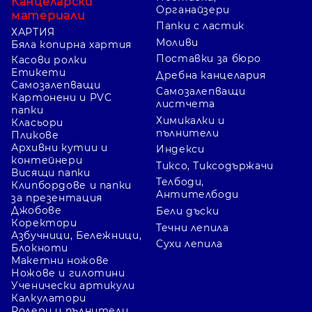
Канцеларски
Органайзери
материали
Папки с ластик
ХАРТИЯ
Моливи
Бяла копирна хартия
Поставки за бюро
Касови ролки
Етикети
Дребна канцелария
Самозалепващи
Самозалепващи
Картонени и PVC
листчета
папки
Химикалки и
Класьори
пълнители
Пликове
Архивни кутии и
Индекси
контейнери
Тиксо, Тиксодържачи
Висящи папки
Телбоди,
Клипбордове и папки
Антителбоди
за презентация
Джобове
Бели дъски
Коректори
Течни лепила
Азбучници, Бележници,
Сухи лепила
Блокноти
Макетни ножове
Ножове и гилотини
Ученически артикули
Калкулатори
Ролери и пълнители