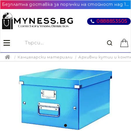
Безплатна доставка за поръчки на стойност над 102.26€ / 200лв. до най-близкия до Вас офис на Еконт
0888853505
Канцеларски материали
Архивни кутии и конт