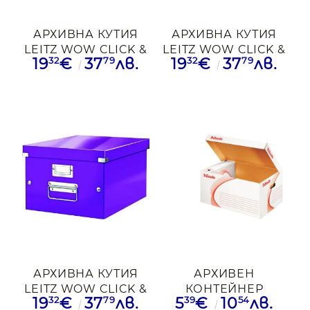
АРХИВНА КУТИЯ
АРХИВНА КУТИЯ
LEITZ WOW CLICK &
LEITZ WOW CLICK &
32
79
32
79
19
€
37
лв.
19
€
37
лв.
STORE А4 БЯЛ
STORE А4 РЗВ
АРХИВНА КУТИЯ
АРХИВЕН
LEITZ WOW CLICK &
КОНТЕЙНЕР
32
79
39
54
19
€
37
лв.
5
€
10
лв.
STORE А4 ЛИЛАВ
ESSELTE