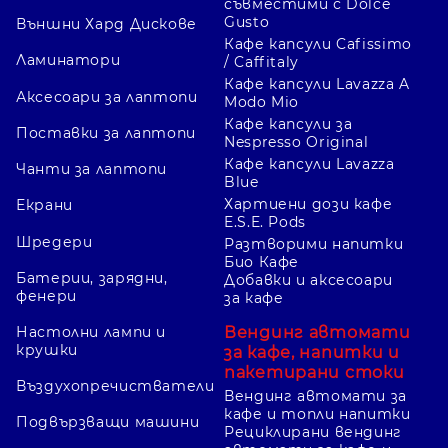
съвместими с Dolce
Gusto
Външни Хард Дискове
Кафе капсули Cafissimo
Ламинатори
/ Caffitaly
Кафе капсули Lavazza A
Аксесоари за лаптопи
Modo Mio
Кафе капсули за
Поставки за лаптопи
Nespresso Original
Кафе капсули Lavazza
Чанти за лаптопи
Blue
Хартиени дози кафе
Екрани
E.S.E. Pods
Шредери
Разтворими напитки
Био Кафе
Батерии, зарядни,
Добавки и аксесоари
фенери
за кафе
Вендинг автомати
Настолни лампи и
крушки
за кафе, напитки и
пакетирани стоки
Въздухопречистватели
Вендинг автомати за
кафе и топли напитки
Подвързващи машини
Рециклирани вендинг