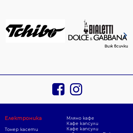
Виж всички
Електроника
Мляно кафе
Кафе капсули
Кафе капсули
Тонер касети