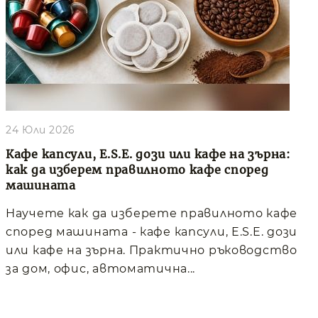
24 Юли 2026
Кафе капсули, E.S.E. дози или кафе на зърна:
как да изберем правилното кафе според
машината
Научете как да изберете правилното кафе
според машината - кафе капсули, E.S.E. дози
или кафе на зърна. Практично ръководство
за дом, офис, автоматична...