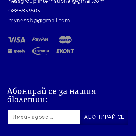
nessgroup.international@gmail.com
0888853505
myness.bg@gmail.com
Абонирай се за нашия
бюлетин: