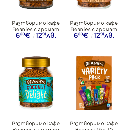
Разтворимо кафе
Разтворимо кафе
Beanies с аромат
Beanies с аромат
60
91
60
91
6
€
12
лв.
6
€
12
лв.
на капучино, 50гр.
на кленов сироп и
фъдж, 50гр.
Разтворимо кафе
Разтворимо кафе
Beanies с аромат
Beanies Mix, 10