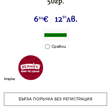
50гр.
6
€
12
91
лв.
60
В наличност
Сравни
Марка:
БЪРЗА ПОРЪЧКА БЕЗ РЕГИСТРАЦИЯ
Съгласен съм с
Политиката за лични
данни