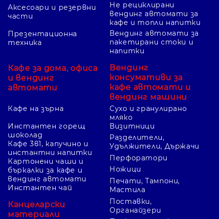
Не рециклирани
Аксесоари и резервни
вендинг автомати за
части
кафе и топли напитки
Вендинг автомати за
Презентационна
пакетирани стоки и
техника
напитки
Вендинг
Кафе за дома, офиса
консумативи за
и вендинг
кафе автомати и
автомати
вендинг машини
Кафе на зърна
Сухо и гранулирано
мляко
Инстантен горещ
Визитници
шоколад
Разделители,
Кафе 3в1, капучино и
Удължители, Държачи
инстантни напитки
Перфоратори
Картонени чаши и
Ножици
бъркалки за кафе и
вендинг автомати
Печати, Тампони,
Инстантен чай
Мастила
Поставки,
Канцеларски
Органайзери
материали