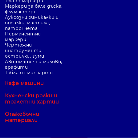
Текст маркери
Маркери за бяла дъска,
флумастери
Луксозни химикалки и
писалки, мастила,
патрончета
Перманентни
маркери
Чертожни
инструменти,
острилки, гуми
Автоматични моливи,
графити
Табла и флипчарти
Кафе машини
Кухненски ролки и
тоалетни хартии
Опаковъчни
материали