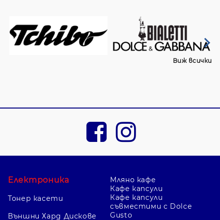
Виж всички
Електроника
Мляно кафе
Кафе капсули
Кафе капсули
Тонер касети
съвместими с Dolce
Gusto
Външни Хард Дискове