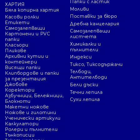
Папки с ластик
ХАРТИЯ
Моливи
Бяла копирна хартия
Поставки за бюро
Касови ролки
Етикети
Дребна канцелария
Самозалепващи
Самозалепващи
Картонени и PVC
листчета
папки
Химикалки и
Класьори
пълнители
Пликове
Архивни кутии и
Индекси
контейнери
Тиксо, Тиксодържачи
Висящи папки
Телбоди,
Клипбордове и папки
Антителбоди
за презентация
Джобове
Бели дъски
Коректори
Течни лепила
Азбучници, Бележници,
Сухи лепила
Блокноти
Макетни ножове
Ножове и гилотини
Ученически артикули
Калкулатори
Ролери и пълнители
Тънкописци