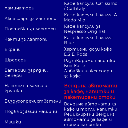
Кафе капсули Cafissimo
Ламинатори
/ Caffitaly
Кафе капсули Lavazza A
Аксесоари за лаптопи
Modo Mio
Кафе капсули за
Поставки за лаптопи
Nespresso Original
Кафе капсули Lavazza
Чанти за лаптопи
Blue
Хартиени дози кафе
Екрани
E.S.E. Pods
Шредери
Разтворими напитки
Био Кафе
Батерии, зарядни,
Добавки и аксесоари
фенери
за кафе
Вендинг автомати
Настолни лампи и
крушки
за кафе, напитки и
пакетирани стоки
Въздухопречистватели
Вендинг автомати за
кафе и топли напитки
Подвързващи машини
Рециклирани вендинг
автомати за кафе и
Мишки
топли напитки