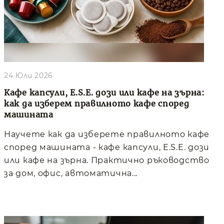
24 Юли 2026
Кафе капсули, E.S.E. дози или кафе на зърна:
как да изберем правилното кафе според
машината
Научете как да изберете правилното кафе
според машината - кафе капсули, E.S.E. дози
или кафе на зърна. Практично ръководство
за дом, офис, автоматична...