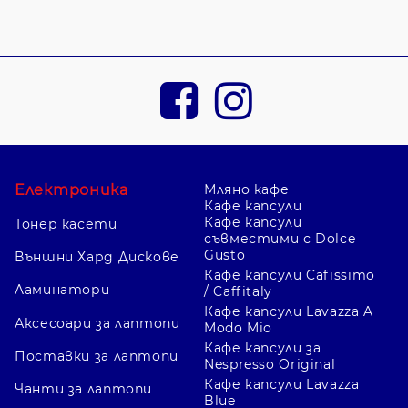
Електроника
Мляно кафе
Кафе капсули
Кафе капсули
Тонер касети
съвместими с Dolce
Gusto
Външни Хард Дискове
Кафе капсули Cafissimo
Ламинатори
/ Caffitaly
Кафе капсули Lavazza A
Аксесоари за лаптопи
Modo Mio
Кафе капсули за
Поставки за лаптопи
Nespresso Original
Кафе капсули Lavazza
Чанти за лаптопи
Blue