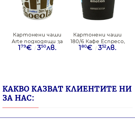
Картонени чаши
Картонени чаши
Arte подходящи за
180/6 Кафе Еспресо,
79
50
80
52
1
€
3
лв.
1
€
3
лв.
вендинг
100бр
автомати, 100бр
КАКВО КАЗВАТ КЛИЕНТИТЕ НИ
ЗА НАС: