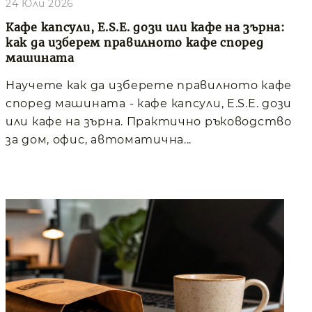
24 Юли 2026
Кафе капсули, E.S.E. дози или кафе на зърна:
как да изберем правилното кафе според
машината
Научете как да изберете правилното кафе
според машината - кафе капсули, E.S.E. дози
или кафе на зърна. Практично ръководство
за дом, офис, автоматична...