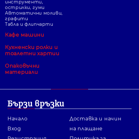
инструменти,
острилки, гуми
Автоматични моливи,
графити
Табла и флипчарти
Кафе машини
Кухненски ролки и
тоалетни хартии
Опаковъчни
материали
Бързи връзки
Начало
Доставка и начин
Вход
на плащане
Регистрация
Политика за