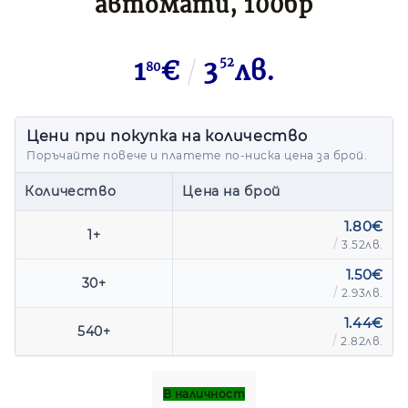
автомати, 100бр
1
€
3
52
лв.
80
Цени при покупка на количество
Поръчайте повече и платете по-ниска цена за брой.
1.80€
1+
3.52лв.
1.50€
30+
2.93лв.
1.44€
540+
2.82лв.
В наличност