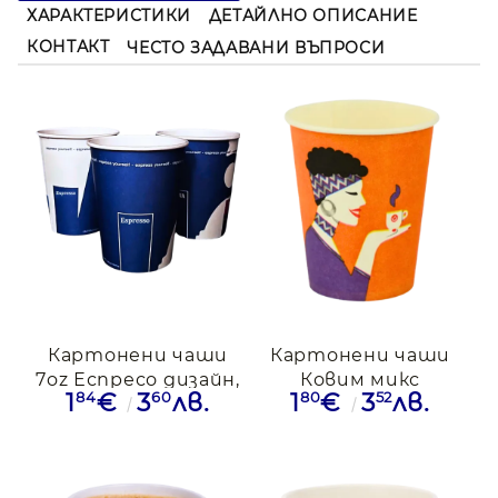
ХАРАКТЕРИСТИКИ
ДЕТАЙЛНО ОПИСАНИЕ
КОНТАКТ
ЧЕСТО ЗАДАВАНИ ВЪПРОСИ
Картонени чаши
Картонени чаши
7oz Еспресо дизайн,
Ковим микс
84
60
80
52
1
€
3
лв.
1
€
3
лв.
100бр.
подходящи за
вендинг
автомати, 100бр