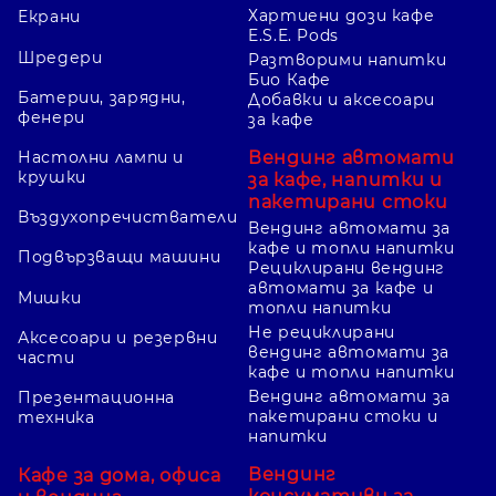
Хартиени дози кафе
Екрани
E.S.E. Pods
Шредери
Разтворими напитки
Био Кафе
Батерии, зарядни,
Добавки и аксесоари
фенери
за кафе
Вендинг автомати
Настолни лампи и
крушки
за кафе, напитки и
пакетирани стоки
Въздухопречистватели
Вендинг автомати за
кафе и топли напитки
Подвързващи машини
Рециклирани вендинг
автомати за кафе и
Мишки
топли напитки
Не рециклирани
Аксесоари и резервни
вендинг автомати за
части
кафе и топли напитки
Вендинг автомати за
Презентационна
пакетирани стоки и
техника
напитки
Вендинг
Кафе за дома, офиса