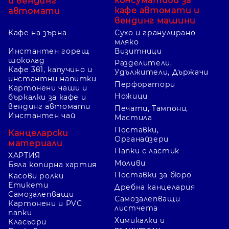
консумативи за
и вендинг
кафе автомати и
автомати
вендинг машини
Кафе на зърна
Сухо и гранулирано
мляко
Инстантен горещ
Визитници
шоколад
Разделители,
Кафе 3в1, капучино и
Удължители, Държачи
инстантни напитки
Перфоратори
Картонени чаши и
Ножици
бъркалки за кафе и
вендинг автомати
Печати, Тампони,
Инстантен чай
Мастила
Поставки,
Канцеларски
Органайзери
материали
Папки с ластик
ХАРТИЯ
Моливи
Бяла копирна хартия
Поставки за бюро
Касови ролки
Етикети
Дребна канцелария
Самозалепващи
Самозалепващи
Картонени и PVC
листчета
папки
Химикалки и
Класьори