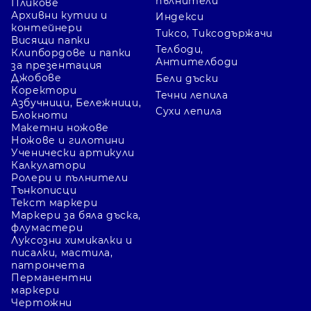
пълнители
Пликове
Архивни кутии и
Индекси
контейнери
Тиксо, Тиксодържачи
Висящи папки
Телбоди,
Клипбордове и папки
Антителбоди
за презентация
Джобове
Бели дъски
Коректори
Течни лепила
Азбучници, Бележници,
Сухи лепила
Блокноти
Макетни ножове
Ножове и гилотини
Ученически артикули
Калкулатори
Ролери и пълнители
Тънкописци
Текст маркери
Маркери за бяла дъска,
флумастери
Луксозни химикалки и
писалки, мастила,
патрончета
Перманентни
маркери
Чертожни