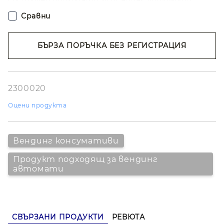
Предназначени са за топли напитки – кафе, чай и
Сравни
горещ шоколад – и осигуряват удобство,
хигиена и лесно зареждане.
БЪРЗА ПОРЪЧКА БЕЗ РЕГИСТРАЦИЯ
Стекът съдържа 100 броя чаши за еднократна
употреба. Практично решение за вендинг
Съгласен съм с
Политиката за лични
оператори, офиси и заведения.
данни
Ние ще се свържем с вас в рамките на работния ден.
2300020
Оцени продукта
Вендинг консумативи
Продукт подходящ за вендинг
автомати
СВЪРЗАНИ ПРОДУКТИ
РЕВЮТА