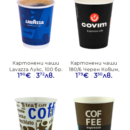
Картонени чаши
Картонени чаши
Lavazza Лукс, 100 бр.
180/6 Черен Ковим,
90
72
79
50
1
€
3
лв.
1
€
3
лв.
100бр.