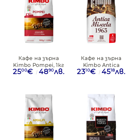
Кафе на зърна
Кафе на зърна
Kimbo Pompei, 1кг
Kimbo Antica
00
90
10
18
25
€
48
лв.
23
€
45
лв.
Miscela, 0.500кг