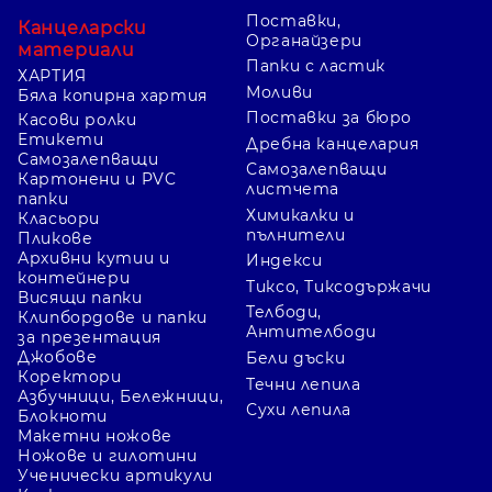
Поставки,
Канцеларски
Органайзери
материали
Папки с ластик
ХАРТИЯ
Моливи
Бяла копирна хартия
Поставки за бюро
Касови ролки
Етикети
Дребна канцелария
Самозалепващи
Самозалепващи
Картонени и PVC
листчета
папки
Химикалки и
Класьори
пълнители
Пликове
Архивни кутии и
Индекси
контейнери
Тиксо, Тиксодържачи
Висящи папки
Телбоди,
Клипбордове и папки
Антителбоди
за презентация
Джобове
Бели дъски
Коректори
Течни лепила
Азбучници, Бележници,
Сухи лепила
Блокноти
Макетни ножове
Ножове и гилотини
Ученически артикули