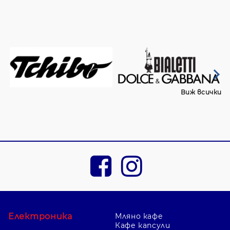
Виж всички
Електроника
Мляно кафе
Кафе капсули