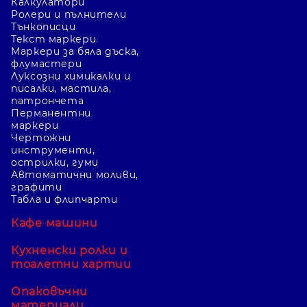
Калкулатори
Ролери и пълнители
Тънкописци
Текст маркери
Маркери за бяла дъска,
флумастери
Луксозни химикалки и
писалки, мастила,
патрончета
Перманентни
маркери
Чертожни
инструменти,
острилки, гуми
Автоматични моливи,
графити
Табла и флипчарти
Кафе машини
Кухненски ролки и
тоалетни хартии
Опаковъчни
материали