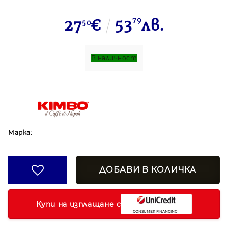
27
€
53
79
лв.
50
В наличност
Марка:
Купи на изплащане с