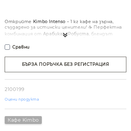
Открийте
Kimbo Intenso
– 1 кг кафе на зърна,
създадено за истински ценители! ☕ Перфектна
комбинация от
Арабика и Робуста
, блендът
Kimbo Intenso предлага интензивен вкус и
наситен аромат, завършващ с дълготраен
Сравни
послевкус.
✨ Насладете се на класическо италианско
еспресо с плътно тяло и богата крема. Усетете
БЪРЗА ПОРЪЧКА БЕЗ РЕГИСТРАЦИЯ
шоколадови, карамелени и леко пикантни нотки
Съгласен съм с
Политиката за лични
във всяка чаша! 🍫
данни
✅ Основни предимства:
Ние ще се свържем с вас в рамките на работния ден.
2100199
Силен и плътен вкус
с леко пикантни нюанси
Оцени продукта
Бленд от
висококачествена Арабика и
Робуста
Автентичен
италиански стил на печене
Кафе Kimbo
Опаковка
1 кг
– свежест и икономичност