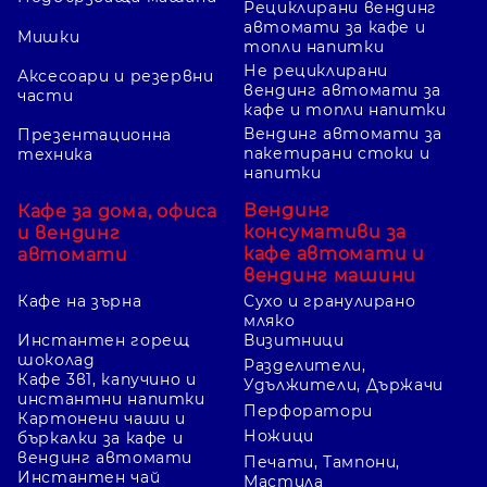
Рециклирани вендинг
автомати за кафе и
Мишки
топли напитки
Не рециклирани
Аксесоари и резервни
вендинг автомати за
части
кафе и топли напитки
Вендинг автомати за
Презентационна
пакетирани стоки и
техника
напитки
Вендинг
Кафе за дома, офиса
консумативи за
и вендинг
кафе автомати и
автомати
вендинг машини
Кафе на зърна
Сухо и гранулирано
мляко
Инстантен горещ
Визитници
шоколад
Разделители,
Кафе 3в1, капучино и
Удължители, Държачи
инстантни напитки
Перфоратори
Картонени чаши и
Ножици
бъркалки за кафе и
вендинг автомати
Печати, Тампони,
Инстантен чай
Мастила