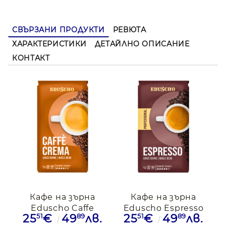
Подходящо за
еспресо и напитки с мляко
СВЪРЗАНИ ПРОДУКТИ
РЕВЮТА
Изберете Kimbo Intenso за неповторимо кафе
изживяване! ☕
ХАРАКТЕРИСТИКИ
ДЕТАЙЛНО ОПИСАНИЕ
КОНТАКТ
Кафе на зърна
Кафе на зърна
Eduscho Caffe
Eduscho Espresso
51
89
51
89
25
€
49
лв.
25
€
49
лв.
Crema,1кг.
Professionale,1кг.