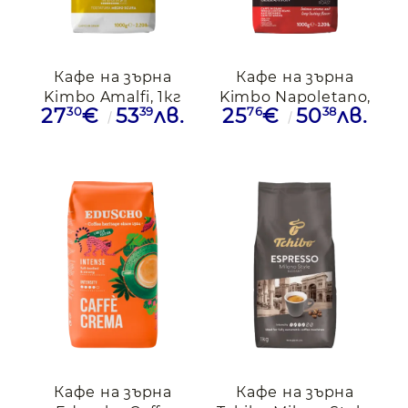
Кафе на зърна
Кафе на зърна
Kimbo Amalfi, 1кг
Kimbo Napoletano,
30
39
76
38
27
€
53
лв.
25
€
50
лв.
1кг
Кафе на зърна
Кафе на зърна