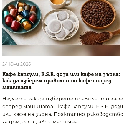
24 Юли 2026
Кафе капсули, E.S.E. дози или кафе на зърна:
как да изберем правилното кафе според
машината
Научете как да изберете правилното кафе
според машината - кафе капсули, E.S.E. дози
или кафе на зърна. Практично ръководство
за дом, офис, автоматична...