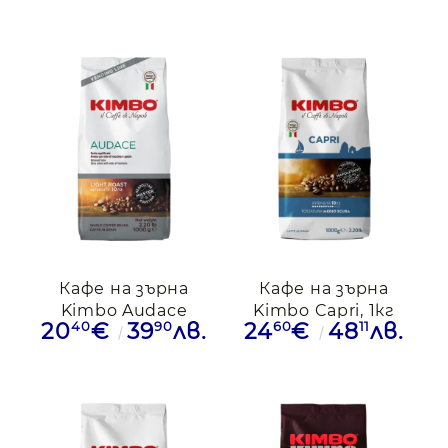
Кафе на зърна
Кафе на зърна
Kimbo Audace
Kimbo Capri, 1кг
40
90
60
11
20
€
39
лв.
24
€
48
лв.
Vending Line, 1кг.