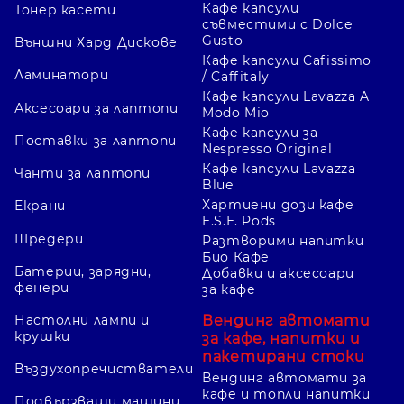
Кафе капсули
Тонер касети
съвместими с Dolce
Gusto
Външни Хард Дискове
Кафе капсули Cafissimo
Ламинатори
/ Caffitaly
Кафе капсули Lavazza A
Аксесоари за лаптопи
Modo Mio
Кафе капсули за
Поставки за лаптопи
Nespresso Original
Кафе капсули Lavazza
Чанти за лаптопи
Blue
Хартиени дози кафе
Екрани
E.S.E. Pods
Шредери
Разтворими напитки
Био Кафе
Батерии, зарядни,
Добавки и аксесоари
фенери
за кафе
Вендинг автомати
Настолни лампи и
крушки
за кафе, напитки и
пакетирани стоки
Въздухопречистватели
Вендинг автомати за
кафе и топли напитки
Подвързващи машини