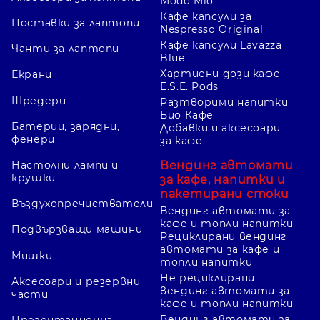
Modo Mio
Кафе капсули за
Поставки за лаптопи
Nespresso Original
Кафе капсули Lavazza
Чанти за лаптопи
Blue
Хартиени дози кафе
Екрани
E.S.E. Pods
Шредери
Разтворими напитки
Био Кафе
Батерии, зарядни,
Добавки и аксесоари
фенери
за кафе
Вендинг автомати
Настолни лампи и
крушки
за кафе, напитки и
пакетирани стоки
Въздухопречистватели
Вендинг автомати за
кафе и топли напитки
Подвързващи машини
Рециклирани вендинг
автомати за кафе и
Мишки
топли напитки
Не рециклирани
Аксесоари и резервни
вендинг автомати за
части
кафе и топли напитки
Вендинг автомати за