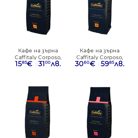
Кафе на зърна
Кафе на зърна
Caffitaly Corposo,
Caffitaly Corposo,
85
00
60
85
15
€
31
лв.
30
€
59
лв.
0.500кг.
1кг.