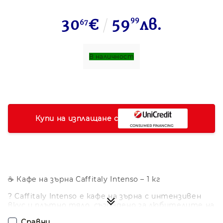
30
€
59
99
лв.
67
В наличност
Купи на изплащане с
☕ Кафе на зърна Caffitaly Intenso – 1 кг
? Caffitaly Intenso е кафе на зърна с интензивен
вкус и плътно тяло, създадено за любителите на
силно и ароматно еспресо. Комбинацията от
Сравни