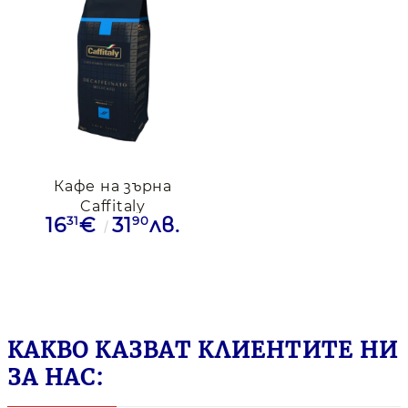
Кафе на зърна
Caffitaly
31
90
16
€
31
лв.
Decaffeinato, 500 г
КАКВО КАЗВАТ КЛИЕНТИТЕ НИ
ЗА НАС: