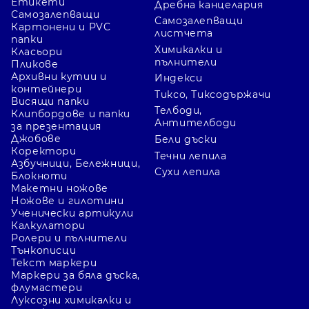
Етикети
Дребна канцелария
Самозалепващи
Самозалепващи
Картонени и PVC
листчета
папки
Химикалки и
Класьори
пълнители
Пликове
Архивни кутии и
Индекси
контейнери
Тиксо, Тиксодържачи
Висящи папки
Телбоди,
Клипбордове и папки
Антителбоди
за презентация
Джобове
Бели дъски
Коректори
Течни лепила
Азбучници, Бележници,
Сухи лепила
Блокноти
Макетни ножове
Ножове и гилотини
Ученически артикули
Калкулатори
Ролери и пълнители
Тънкописци
Текст маркери
Маркери за бяла дъска,
флумастери
Луксозни химикалки и