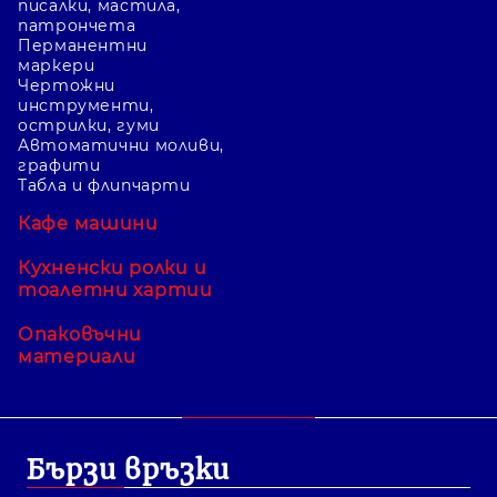
писалки, мастила,
патрончета
Перманентни
маркери
Чертожни
инструменти,
острилки, гуми
Автоматични моливи,
графити
Табла и флипчарти
Кафе машини
Кухненски ролки и
тоалетни хартии
Опаковъчни
материали
Бързи връзки