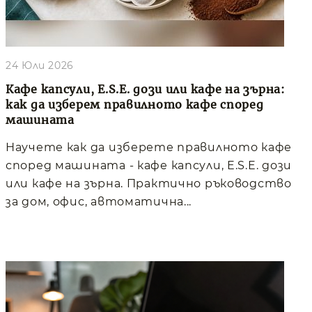
24 Юли 2026
Кафе капсули, E.S.E. дози или кафе на зърна:
как да изберем правилното кафе според
машината
Научете как да изберете правилното кафе
според машината - кафе капсули, E.S.E. дози
или кафе на зърна. Практично ръководство
за дом, офис, автоматична...