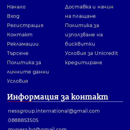
Начало
Доставка и начин
Вход
на плащане
Регистрация
Политика за
Контакт
използване на
Рекламации
бисквитки
Търсене
Условия за Unicredit
Политика за
кредитиране
личните данни
Условия
Информация за контакт
nessgroup.international@gmail.com
0888853505
myness.bg@gmail.com