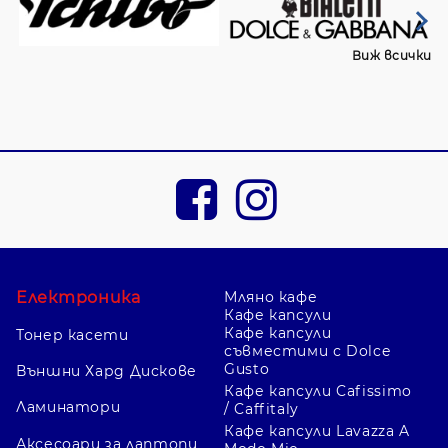
Виж всички
Електроника
Мляно кафе
Кафе капсули
Кафе капсули
Тонер касети
съвместими с Dolce
Gusto
Външни Хард Дискове
Кафе капсули Cafissimo
Ламинатори
/ Caffitaly
Кафе капсули Lavazza A
Аксесоари за лаптопи