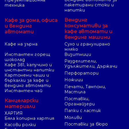
Презентационна
пакетирани стоки и
техника
напитки
Вендинг
Кафе за дома, офиса
консумативи за
и вендинг
кафе автомати и
автомати
вендинг машини
Кафе на зърна
Сухо и гранулирано
мляко
Инстантен горещ
Визитници
шоколад
Разделители,
Кафе 3в1, капучино и
Удължители, Държачи
инстантни напитки
Перфоратори
Картонени чаши и
Ножици
бъркалки за кафе и
вендинг автомати
Печати, Тампони,
Инстантен чай
Мастила
Поставки,
Канцеларски
Органайзери
материали
Папки с ластик
ХАРТИЯ
Моливи
Бяла копирна хартия
Поставки за бюро
Касови ролки