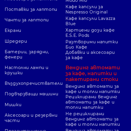
Modo Mio
Кафе капсули за
Поставки за лаптопи
Nespresso Original
Кафе капсули Lavazza
Чанти за лаптопи
Blue
Хартиени дози кафе
Екрани
E.S.E. Pods
Шредери
Разтворими напитки
Био Кафе
Батерии, зарядни,
Добавки и аксесоари
фенери
за кафе
Вендинг автомати
Настолни лампи и
крушки
за кафе, напитки и
пакетирани стоки
Въздухопречистватели
Вендинг автомати за
кафе и топли напитки
Подвързващи машини
Рециклирани вендинг
автомати за кафе и
Мишки
топли напитки
Не рециклирани
Аксесоари и резервни
вендинг автомати за
части
кафе и топли напитки
Вендинг автомати за