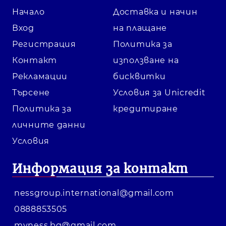
Начало
Доставка и начин
Вход
на плащане
Регистрация
Политика за
Контакт
използване на
Рекламации
бисквитки
Търсене
Условия за Unicredit
Политика за
кредитиране
личните данни
Условия
Информация за контакт
nessgroup.international@gmail.com
0888853505
myness.bg@gmail.com