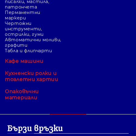
писалки, мастила,
патрончета
Перманентни
маркери
Чертожни
инструменти,
острилки, гуми
Автоматични моливи,
графити
Табла и флипчарти
Кафе машини
Кухненски ролки и
тоалетни хартии
Опаковъчни
материали
Бързи връзки