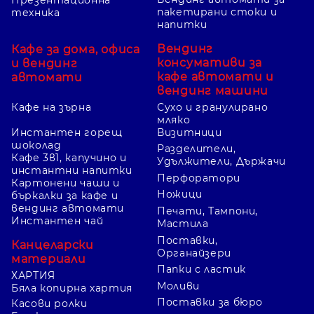
Презентационна
пакетирани стоки и
техника
напитки
Вендинг
Кафе за дома, офиса
консумативи за
и вендинг
кафе автомати и
автомати
вендинг машини
Кафе на зърна
Сухо и гранулирано
мляко
Инстантен горещ
Визитници
шоколад
Разделители,
Кафе 3в1, капучино и
Удължители, Държачи
инстантни напитки
Перфоратори
Картонени чаши и
Ножици
бъркалки за кафе и
вендинг автомати
Печати, Тампони,
Инстантен чай
Мастила
Поставки,
Канцеларски
Органайзери
материали
Папки с ластик
ХАРТИЯ
Моливи
Бяла копирна хартия
Поставки за бюро
Касови ролки