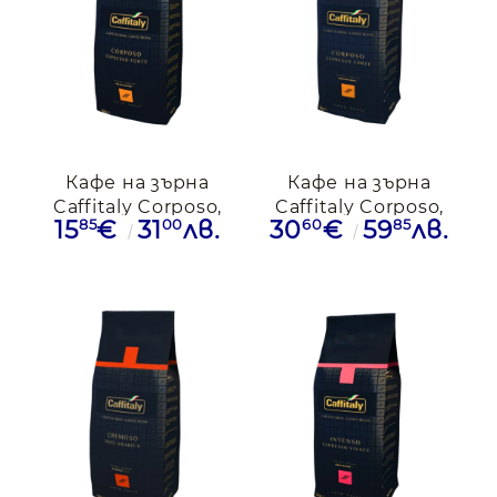
Кафе на зърна
Кафе на зърна
Caffitaly Corposo,
Caffitaly Corposo,
85
00
60
85
15
€
31
лв.
30
€
59
лв.
0.500кг.
1кг.