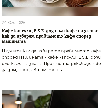
24 Юли 2026
Кафе капсули, E.S.E. дози или кафе на зърна:
как да изберем правилното кафе според
машината
Научете как да изберете правилното кафе
според машината - кафе капсули, E.S.E. дози
или кафе на зърна. Практично ръководство
за дом, офис, автоматична...