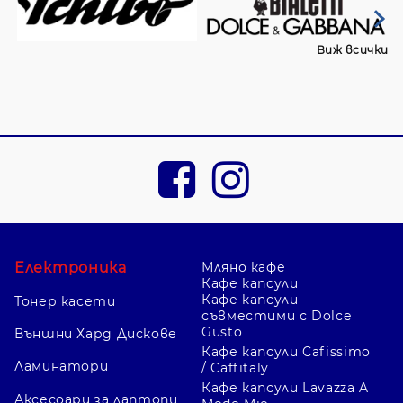
Виж всички
Електроника
Мляно кафе
Кафе капсули
Кафе капсули
Тонер касети
съвместими с Dolce
Gusto
Външни Хард Дискове
Кафе капсули Cafissimo
Ламинатори
/ Caffitaly
Кафе капсули Lavazza A
Аксесоари за лаптопи