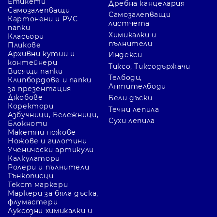
Етикети
Дребна канцелария
Самозалепващи
Самозалепващи
Картонени и PVC
листчета
папки
Химикалки и
Класьори
пълнители
Пликове
Архивни кутии и
Индекси
контейнери
Тиксо, Тиксодържачи
Висящи папки
Телбоди,
Клипбордове и папки
Антителбоди
за презентация
Джобове
Бели дъски
Коректори
Течни лепила
Азбучници, Бележници,
Сухи лепила
Блокноти
Макетни ножове
Ножове и гилотини
Ученически артикули
Калкулатори
Ролери и пълнители
Тънкописци
Текст маркери
Маркери за бяла дъска,
флумастери
Луксозни химикалки и