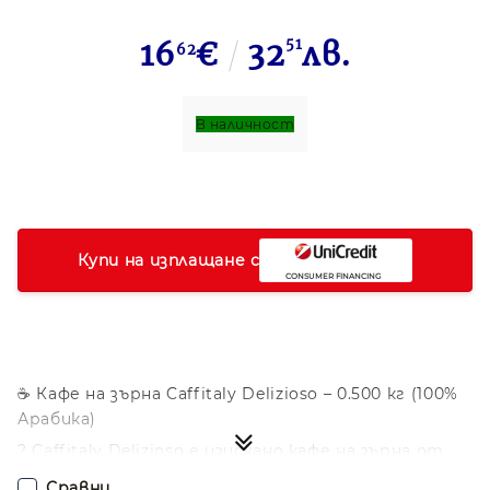
16
€
32
51
лв.
62
В наличност
Купи на изплащане с
☕ Кафе на зърна Caffitaly Delizioso – 0.500 кг (100%
Арабика)
? Caffitaly Delizioso е изискано кафе на зърна от
100% Арабика, създадено за ценителите на меко,
Сравни