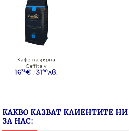
Кафе на зърна
Caffitaly
31
90
16
€
31
лв.
Decaffeinato, 500 г
КАКВО КАЗВАТ КЛИЕНТИТЕ НИ
ЗА НАС: