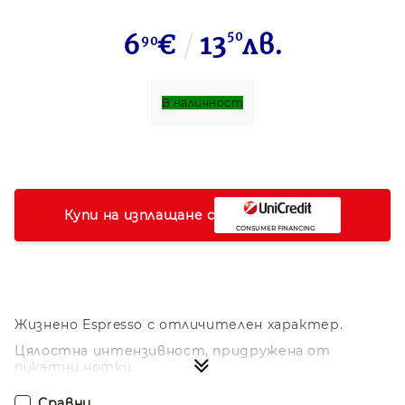
6
€
13
50
лв.
90
В наличност
Купи на изплащане с
Жизнено Espresso с отличителен характер.
Цялостна интензивност, придружена от
пикатни нотки.
Подходящо да бъде приготвено като: Ristretto,
Сравни