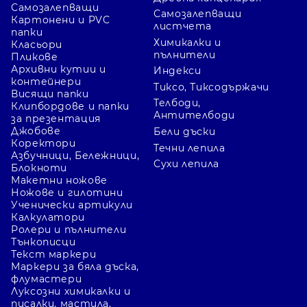
Самозалепващи
Самозалепващи
Картонени и PVC
листчета
папки
Химикалки и
Класьори
пълнители
Пликове
Архивни кутии и
Индекси
контейнери
Тиксо, Тиксодържачи
Висящи папки
Телбоди,
Клипбордове и папки
Антителбоди
за презентация
Джобове
Бели дъски
Коректори
Течни лепила
Азбучници, Бележници,
Сухи лепила
Блокноти
Макетни ножове
Ножове и гилотини
Ученически артикули
Калкулатори
Ролери и пълнители
Тънкописци
Текст маркери
Маркери за бяла дъска,
флумастери
Луксозни химикалки и
писалки, мастила,