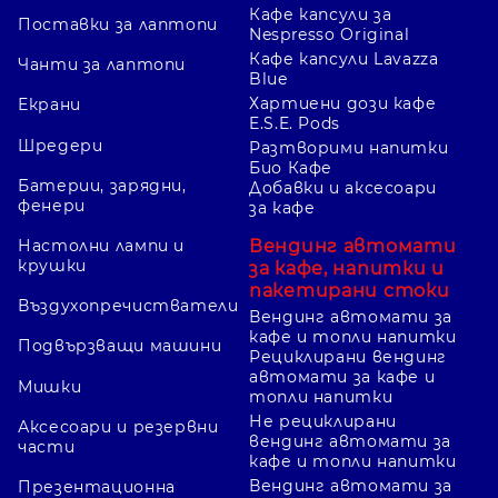
Кафе капсули за
Поставки за лаптопи
Nespresso Original
Кафе капсули Lavazza
Чанти за лаптопи
Blue
Хартиени дози кафе
Екрани
E.S.E. Pods
Шредери
Разтворими напитки
Био Кафе
Батерии, зарядни,
Добавки и аксесоари
фенери
за кафе
Вендинг автомати
Настолни лампи и
крушки
за кафе, напитки и
пакетирани стоки
Въздухопречистватели
Вендинг автомати за
кафе и топли напитки
Подвързващи машини
Рециклирани вендинг
автомати за кафе и
Мишки
топли напитки
Не рециклирани
Аксесоари и резервни
вендинг автомати за
части
кафе и топли напитки
Вендинг автомати за
Презентационна