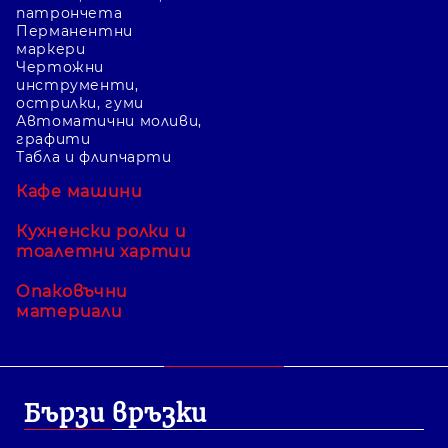
патрончета
Перманентни
маркери
Чертожни
инструменти,
острилки, гуми
Автоматични моливи,
графити
Табла и флипчарти
Кафе машини
Кухненски ролки и
тоалетни хартии
Опаковъчни
материали
Бързи връзки