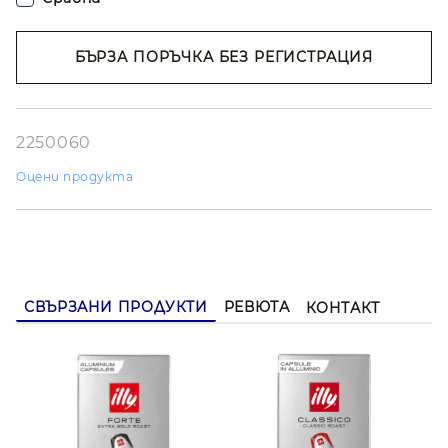
Espresso, Cappuccino, Latte Macchiato
БЪРЗА ПОРЪЧКА БЕЗ РЕГИСТРАЦИЯ
Съгласен съм с
Политиката за лични
данни
Ние ще се свържем с вас в рамките на работния ден.
2250060
Оцени продукта
СВЪРЗАНИ ПРОДУКТИ
РЕВЮТА
КОНТАКТ