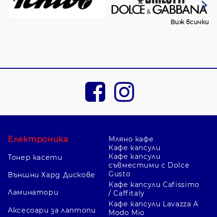
Виж всички
Електроника
Мляно кафе
Кафе капсули
Кафе капсули
Тонер касети
съвместими с Dolce
Gusto
Външни Хард Дискове
Кафе капсули Cafissimo
Ламинатори
/ Caffitaly
Кафе капсули Lavazza A
Аксесоари за лаптопи
Modo Mio