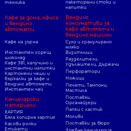
пакетирани стоки и
техника
напитки
Вендинг
Кафе за дома, офиса
консумативи за
и вендинг
кафе автомати и
автомати
вендинг машини
Кафе на зърна
Сухо и гранулирано
мляко
Инстантен горещ
Визитници
шоколад
Разделители,
Кафе 3в1, капучино и
Удължители, Държачи
инстантни напитки
Перфоратори
Картонени чаши и
Ножици
бъркалки за кафе и
вендинг автомати
Печати, Тампони,
Инстантен чай
Мастила
Поставки,
Канцеларски
Органайзери
материали
Папки с ластик
ХАРТИЯ
Моливи
Бяла копирна хартия
Поставки за бюро
Касови ролки
Етикети
Дребна канцелария