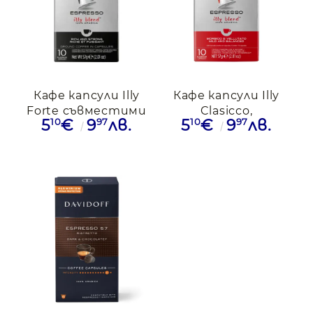
Кафе капсули Illy
Кафе капсули Illy
Forte съвместими
Clasicco,
10
97
10
97
5
€
9
лв.
5
€
9
лв.
с Nespresso, 10бр.
съвместими с
Nespresso, 10бр.