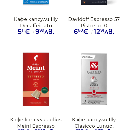
Кафе капсули Illy
Davidoff Espresso 57
Decaffeinato
Ristreto 10
11
99
60
91
5
€
9
лв.
6
€
12
лв.
Nespresso, 10бр.
Nespresso
Kафе капсули Julius
Кафе капсули Illy
Meinl Espresso
Clasicco Lungo,