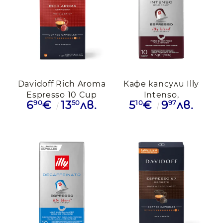
Davidoff Rich Aroma
Кафе капсули Illy
Espresso 10 Cup
Intenso,
90
50
10
97
6
€
13
лв.
5
€
9
лв.
съвместими с
Nespresso, 10бр.