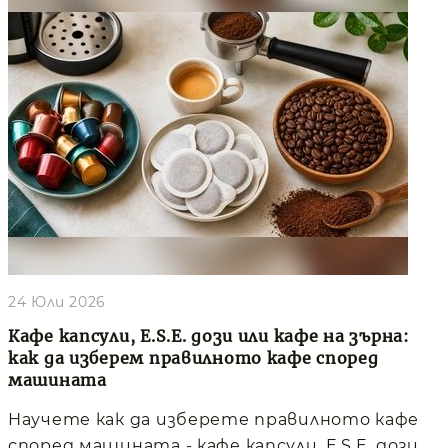
24 Юли 2026
Кафе капсули, E.S.E. дози или кафе на зърна:
как да изберем правилното кафе според
машината
Научете как да изберете правилното кафе
според машината - кафе капсули, E.S.E. дози