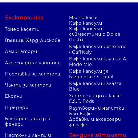
Електроника
Мляно кафе
Кафе капсули
Кафе капсули
Тонер касети
съвместими с Dolce
Gusto
Външни Хард Дискове
Кафе капсули Cafissimo
Ламинатори
/ Caffitaly
Кафе капсули Lavazza A
Аксесоари за лаптопи
Modo Mio
Кафе капсули за
Поставки за лаптопи
Nespresso Original
Кафе капсули Lavazza
Чанти за лаптопи
Blue
Хартиени дози кафе
Екрани
E.S.E. Pods
Шредери
Разтворими напитки
Био Кафе
Батерии, зарядни,
Добавки и аксесоари
фенери
за кафе
Вендинг автомати
Настолни лампи и