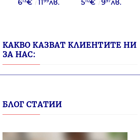
13
99
10
97
6
€
11
лв.
5
€
9
лв.
Crema, Nespresso 10
съвместими с
капсули
Nespresso, 10бр.
КАКВО КАЗВАТ КЛИЕНТИТЕ НИ
ЗА НАС:
БЛОГ СТАТИИ