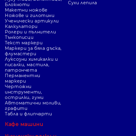
Сухи лепила
Блокноти
Макетни ножове
Ножове и гилотини
Ученически артикули
Калкулатори
Ролери и пълнители
Тънкописци
Текст маркери
Маркери за бяла дъска,
флумастери
Луксозни химикалки и
писалки, мастила,
патрончета
Перманентни
маркери
Чертожни
инструменти,
острилки, гуми
Автоматични моливи,
графити
Табла и флипчарти
Кафе машини