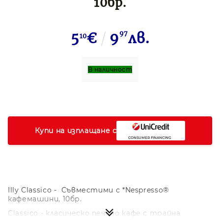
10бр.
5
€
9
97
лв.
10
В наличност
Купи на изплащане с
Illy Classico - Съвместими с *Nespresso®
кафемашини, 10бр.
Classico - класическо печено кафе с трайна