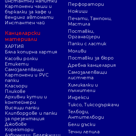
инстантни напитки
Перфоратори
Картонени чаши и
Ножици
бъркалки за кафе и
вендинг автомати
Печати, Тампони,
Инстантен чай
Мастила
Поставки,
Канцеларски
Органайзери
материали
Папки с ластик
ХАРТИЯ
Моливи
Бяла копирна хартия
Поставки за бюро
Касови ролки
Етикети
Дребна канцелария
Самозалепващи
Самозалепващи
Картонени и PVC
листчета
папки
Химикалки и
Класьори
пълнители
Пликове
Архивни кутии и
Индекси
контейнери
Тиксо, Тиксодържачи
Висящи папки
Телбоди,
Клипбордове и папки
Антителбоди
за презентация
Джобове
Бели дъски
Коректори
Течни лепила
Азбучници, Бележници,