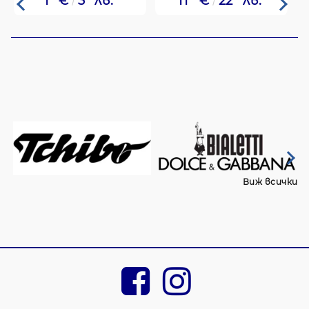
1
€
3
лв.
11
€
22
лв.
Виж всички