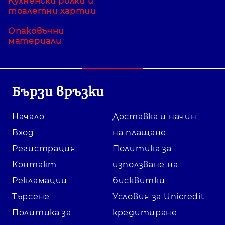
Кухненски ролки и
тоалетни хартии
Опаковъчни
материали
Бързи връзки
Начало
Доставка и начин
Вход
на плащане
Регистрация
Политика за
Контакт
използване на
Рекламации
бисквитки
Търсене
Условия за Unicredit
Политика за
кредитиране