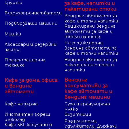
крушки
за кафе, напитки и
пакетирани стоки
Въздухопречистватели
Вендинг автомати за
кафе и топли напитки
Подвързващи машини
Рециклирани вендинг
автомати за кафе и
Мишки
топли напитки
Не рециклирани
Аксесоари и резервни
вендинг автомати за
части
кафе и топли напитки
Вендинг автомати за
Презентационна
пакетирани стоки и
техника
напитки
Вендинг
Кафе за дома, офиса
консумативи за
и вендинг
кафе автомати и
автомати
вендинг машини
Кафе на зърна
Сухо и гранулирано
мляко
Инстантен горещ
Визитници
шоколад
Разделители,
Кафе 3в1, капучино и
Удължители, Държачи