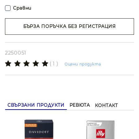
сладост и нежни нотки на карамел, портокалов
цвят и жасмин.
Сравни
*Nespresso®
** Оригинални кафе машини.
БЪРЗА ПОРЪЧКА БЕЗ РЕГИСТРАЦИЯ
Съгласен съм с
Политиката за лични
** търговска марка на трета страна, която не е
данни
свързана с illycaffè S.p.A.
Ние ще се свържем с вас в рамките на работния ден.
2250051
( 1 )
Оцени продукта
СВЪРЗАНИ ПРОДУКТИ
РЕВЮТА
КОНТАКТ