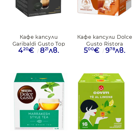
Кафе капсули
Кафе капсули Dolce
Garibaldi Gusto Top
Gusto Ristora
20
21
00
78
4
€
8
лв.
5
€
9
лв.
Dolce Gusto,16бр
капучино солен
караамел,10бр,капсули