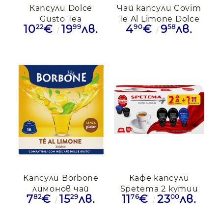
Капсули Dolce
Чай капсули Covim
Gusto Tea
Te Al Limone Dolce
22
99
90
58
10
€
19
лв.
4
€
9
лв.
Marakesh,16бр.
Gusto,16бр
капсули
Капсули Borbone
Кафе капсули
лимонов чай
Spetema 2 кутии
82
29
76
00
7
€
15
лв.
11
€
23
лв.
съвместими с
Intenso с подарък 1
Dolce Gusto, 16бр.
кутия Ristretto