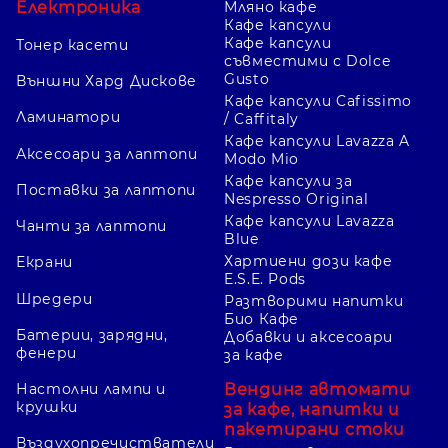
Електроника
Мляно кафе
Кафе капсули
Кафе капсули
Тонер касети
съвместими с Dolce
Gusto
Външни Хард Дискове
Кафе капсули Cafissimo
Ламинатори
/ Caffitaly
Кафе капсули Lavazza A
Аксесоари за лаптопи
Modo Mio
Кафе капсули за
Поставки за лаптопи
Nespresso Original
Кафе капсули Lavazza
Чанти за лаптопи
Blue
Хартиени дози кафе
Екрани
E.S.E. Pods
Шредери
Разтворими напитки
Био Кафе
Батерии, зарядни,
Добавки и аксесоари
фенери
за кафе
Вендинг автомати
Настолни лампи и
крушки
за кафе, напитки и
пакетирани стоки
Въздухопречистватели