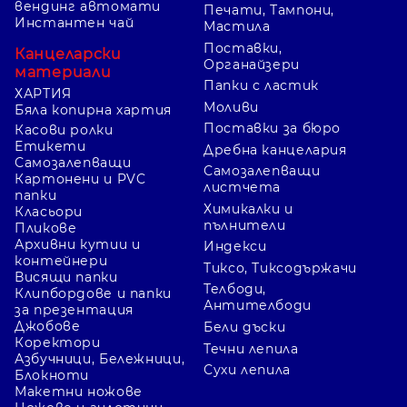
вендинг автомати
Печати, Тампони,
Инстантен чай
Мастила
Поставки,
Канцеларски
Органайзери
материали
Папки с ластик
ХАРТИЯ
Моливи
Бяла копирна хартия
Поставки за бюро
Касови ролки
Етикети
Дребна канцелария
Самозалепващи
Самозалепващи
Картонени и PVC
листчета
папки
Химикалки и
Класьори
пълнители
Пликове
Архивни кутии и
Индекси
контейнери
Тиксо, Тиксодържачи
Висящи папки
Телбоди,
Клипбордове и папки
Антителбоди
за презентация
Джобове
Бели дъски
Коректори
Течни лепила
Азбучници, Бележници,
Сухи лепила
Блокноти
Макетни ножове