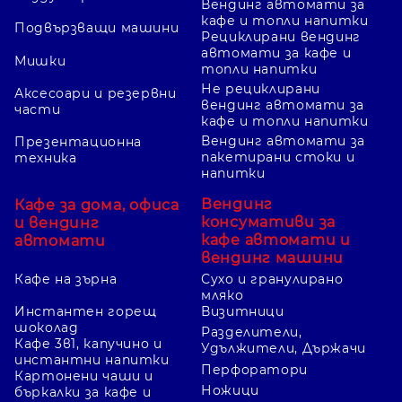
Вендинг автомати за
кафе и топли напитки
Подвързващи машини
Рециклирани вендинг
автомати за кафе и
Мишки
топли напитки
Не рециклирани
Аксесоари и резервни
вендинг автомати за
части
кафе и топли напитки
Вендинг автомати за
Презентационна
пакетирани стоки и
техника
напитки
Вендинг
Кафе за дома, офиса
консумативи за
и вендинг
кафе автомати и
автомати
вендинг машини
Кафе на зърна
Сухо и гранулирано
мляко
Инстантен горещ
Визитници
шоколад
Разделители,
Кафе 3в1, капучино и
Удължители, Държачи
инстантни напитки
Перфоратори
Картонени чаши и
Ножици
бъркалки за кафе и