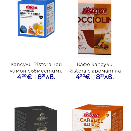
Капсули Ristora чай
Кафе капсули
лимон съвместими
Ristora с аромат на
20
21
20
21
4
€
8
лв.
4
€
8
лв.
с Dolce Gusto, 10бр.
лешник
съвместими с
Dolce Gusto, 10бр.