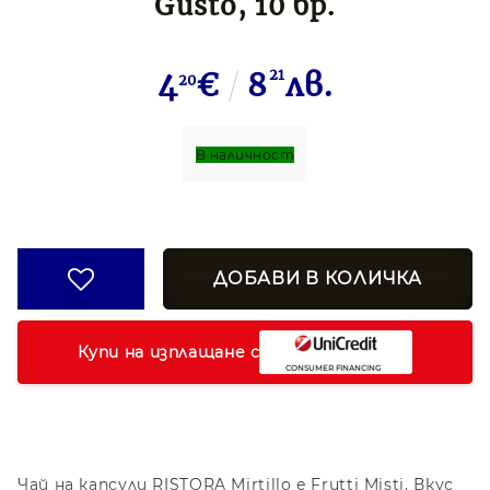
Gusto, 10 бр.
4
€
8
21
лв.
20
В наличност
Купи на изплащане с
Чай на капсули RISTORA Mirtillo e Frutti Misti. Вкус