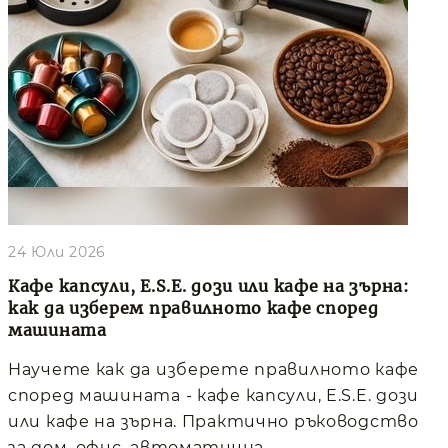
24 Юли 2026
Кафе капсули, E.S.E. дози или кафе на зърна:
как да изберем правилното кафе според
машината
Научете как да изберете правилното кафе
според машината - кафе капсули, E.S.E. дози
или кафе на зърна. Практично ръководство
за дом, офис, автоматична...