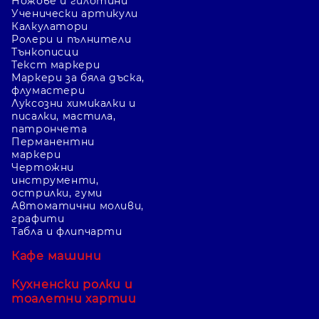
Ножове и гилотини
Ученически артикули
Калкулатори
Ролери и пълнители
Тънкописци
Текст маркери
Маркери за бяла дъска,
флумастери
Луксозни химикалки и
писалки, мастила,
патрончета
Перманентни
маркери
Чертожни
инструменти,
острилки, гуми
Автоматични моливи,
графити
Табла и флипчарти
Кафе машини
Кухненски ролки и
тоалетни хартии