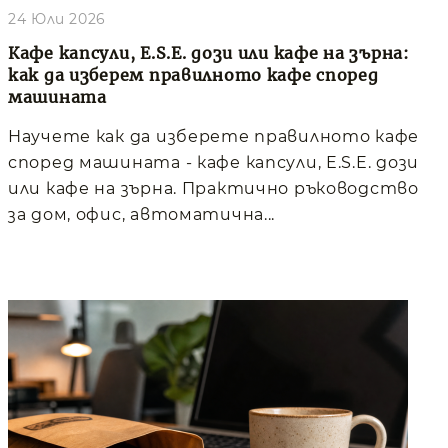
24 Юли 2026
Кафе капсули, E.S.E. дози или кафе на зърна:
как да изберем правилното кафе според
машината
Научете как да изберете правилното кафе
според машината - кафе капсули, E.S.E. дози
или кафе на зърна. Практично ръководство
за дом, офис, автоматична...