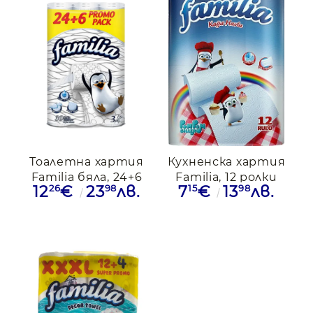
Тоалетна хартия
Кухненска хартия
Familia бяла, 24+6
Familia, 12 ролки
26
98
15
98
12
€
23
лв.
7
€
13
лв.
ролки