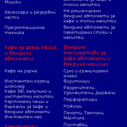
Мишки
топли напитки
Не рециклирани
Аксесоари и резервни
вендинг автомати за
части
кафе и топли напитки
Вендинг автомати за
Презентационна
пакетирани стоки и
техника
напитки
Вендинг
Кафе за дома, офиса
консумативи за
и вендинг
кафе автомати и
автомати
вендинг машини
Кафе на зърна
Сухо и гранулирано
мляко
Инстантен горещ
Визитници
шоколад
Разделители,
Кафе 3в1, капучино и
Удължители, Държачи
инстантни напитки
Перфоратори
Картонени чаши и
Ножици
бъркалки за кафе и
вендинг автомати
Печати, Тампони,
Инстантен чай
Мастила
Поставки,
Канцеларски