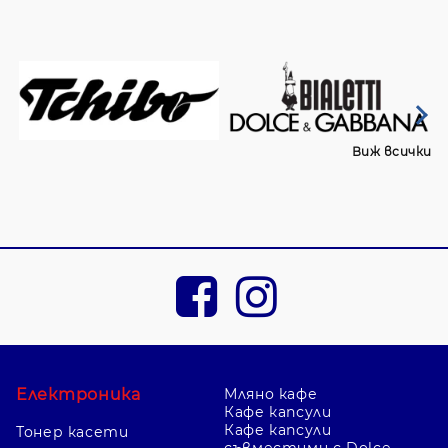
Виж всички
Електроника
Мляно кафе
Кафе капсули
Кафе капсули
Тонер касети
съвместими с Dolce