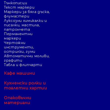
Тънкописци
Текст маркери
Маркери за бяла дъска,
флумастери
Луксозни химикалки и
писалки, мастила,
патрончета
Перманентни
маркери
Чертожни
инструменти,
острилки, гуми
Автоматични моливи,
графити
Табла и флипчарти
Кафе машини
Кухненски ролки и
тоалетни хартии
Опаковъчни
материали