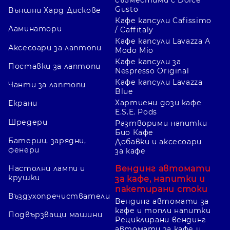
Gusto
Външни Хард Дискове
Кафе капсули Cafissimo
Ламинатори
/ Caffitaly
Кафе капсули Lavazza A
Аксесоари за лаптопи
Modo Mio
Кафе капсули за
Поставки за лаптопи
Nespresso Original
Кафе капсули Lavazza
Чанти за лаптопи
Blue
Хартиени дози кафе
Екрани
E.S.E. Pods
Шредери
Разтворими напитки
Био Кафе
Батерии, зарядни,
Добавки и аксесоари
фенери
за кафе
Вендинг автомати
Настолни лампи и
крушки
за кафе, напитки и
пакетирани стоки
Въздухопречистватели
Вендинг автомати за
кафе и топли напитки
Подвързващи машини
Рециклирани вендинг
автомати за кафе и