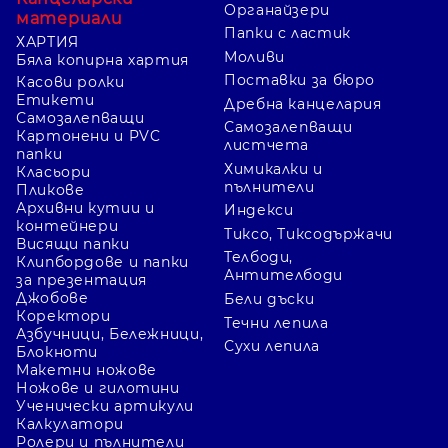
Органайзери
материали
Папки с ластик
ХАРТИЯ
Моливи
Бяла копирна хартия
Поставки за бюро
Касови ролки
Етикети
Дребна канцелария
Самозалепващи
Самозалепващи
Картонени и PVC
листчета
папки
Химикалки и
Класьори
пълнители
Пликове
Архивни кутии и
Индекси
контейнери
Тиксо, Тиксодържачи
Висящи папки
Телбоди,
Клипбордове и папки
Антителбоди
за презентация
Джобове
Бели дъски
Коректори
Течни лепила
Азбучници, Бележници,
Сухи лепила
Блокноти
Макетни ножове
Ножове и гилотини
Ученически артикули
Калкулатори
Ролери и пълнители