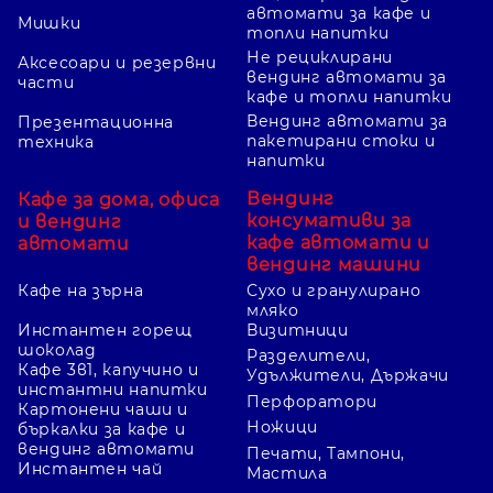
автомати за кафе и
Мишки
топли напитки
Не рециклирани
Аксесоари и резервни
вендинг автомати за
части
кафе и топли напитки
Вендинг автомати за
Презентационна
пакетирани стоки и
техника
напитки
Вендинг
Кафе за дома, офиса
консумативи за
и вендинг
кафе автомати и
автомати
вендинг машини
Кафе на зърна
Сухо и гранулирано
мляко
Инстантен горещ
Визитници
шоколад
Разделители,
Кафе 3в1, капучино и
Удължители, Държачи
инстантни напитки
Перфоратори
Картонени чаши и
Ножици
бъркалки за кафе и
вендинг автомати
Печати, Тампони,
Инстантен чай
Мастила