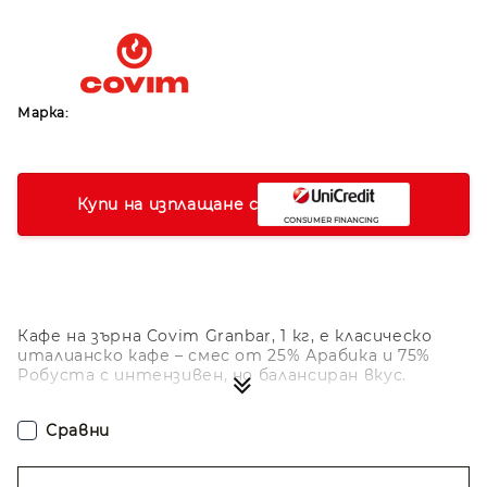
Марка:
Купи на изплащане с
Кафе на зърна Covim Granbar, 1 кг, е класическо
италианско кафе – смес от 25% Арабика и 75%
Робуста с интензивен, но балансиран вкус.
Предлага плътно, кремообразно и ароматно
еспресо с гъст каймак и наситен характер.
Сравни
Произведено в Италия, Granbar е сред най-
предпочитаните бленове от вендинг