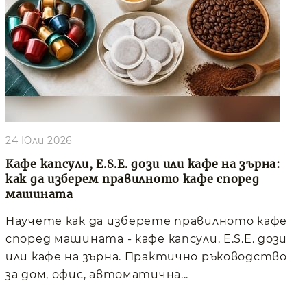
24 Юли 2026
Кафе капсули, E.S.E. дози или кафе на зърна:
как да изберем правилното кафе според
машината
Научете как да изберете правилното кафе
според машината - кафе капсули, E.S.E. дози
или кафе на зърна. Практично ръководство
за дом, офис, автоматична...