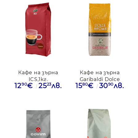
Кафе на зърна
Кафе на зърна
ICS,1кг.
Garibaldi Dolce
90
23
80
90
12
€
25
лв.
15
€
30
лв.
Aroma, 1кг.