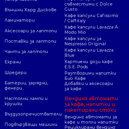
съвместими с Dolce
Gusto
Външни Хард Дискове
Кафе капсули Cafissimo
Ламинатори
/ Caffitaly
Кафе капсули Lavazza A
Аксесоари за лаптопи
Modo Mio
Кафе капсули за
Поставки за лаптопи
Nespresso Original
Кафе капсули Lavazza
Чанти за лаптопи
Blue
Хартиени дози кафе
Екрани
E.S.E. Pods
Шредери
Разтворими напитки
Био Кафе
Батерии, зарядни,
Добавки и аксесоари
фенери
за кафе
Вендинг автомати
Настолни лампи и
крушки
за кафе, напитки и
пакетирани стоки
Въздухопречистватели
Вендинг автомати за
кафе и топли напитки
Подвързващи машини
Рециклирани вендинг