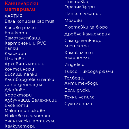
Поставки,
Канцеларски
Органайзери
материали
Папки с ластик
ХАРТИЯ
Моливи
Бяла копирна хартия
Поставки за бюро
Касови ролки
Етикети
Дребна канцелария
Самозалепващи
Самозалепващи
Картонени и PVC
листчета
папки
Химикалки и
Класьори
пълнители
Пликове
Архивни кутии и
Индекси
контейнери
Тиксо, Тиксодържачи
Висящи папки
Телбоди,
Клипбордове и папки
Антителбоди
за презентация
Джобове
Бели дъски
Коректори
Течни лепила
Азбучници, Бележници,
Сухи лепила
Блокноти
Макетни ножове
Ножове и гилотини
Ученически артикули
Калкулатори