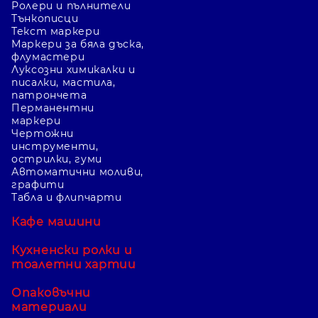
Ролери и пълнители
Тънкописци
Текст маркери
Маркери за бяла дъска,
флумастери
Луксозни химикалки и
писалки, мастила,
патрончета
Перманентни
маркери
Чертожни
инструменти,
острилки, гуми
Автоматични моливи,
графити
Табла и флипчарти
Кафе машини
Кухненски ролки и
тоалетни хартии
Опаковъчни
материали