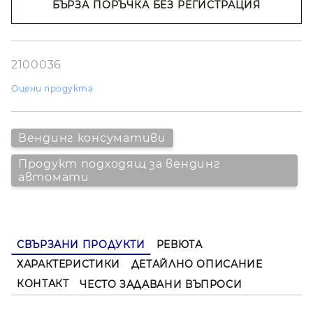
БЪРЗА ПОРЪЧКА БЕЗ РЕГИСТРАЦИЯ
оператори.
Съгласен съм с
Политиката за лични
Отличен избор за силно и балансирано еспресо с
данни
италианска душа.
Ние ще се свържем с вас в рамките на работния ден.
2100036
Оцени продукта
Вендинг консумативи
Продукт подходящ за вендинг
автомати
СВЪРЗАНИ ПРОДУКТИ
РЕВЮТА
ХАРАКТЕРИСТИКИ
ДЕТАЙЛНО ОПИСАНИЕ
КОНТАКТ
ЧЕСТО ЗАДАВАНИ ВЪПРОСИ