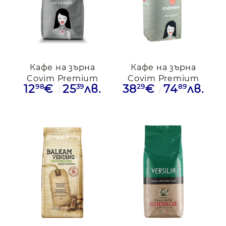
Кафе на зърна
Кафе на зърна
Covim Premium
Covim Premium
98
39
29
89
12
€
25
лв.
38
€
74
лв.
Intenso,1кг
Intenso,3кг