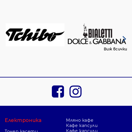
Виж всички
Електроника
Мляно кафе
Кафе капсули
Кафе капсули
Тонер касети