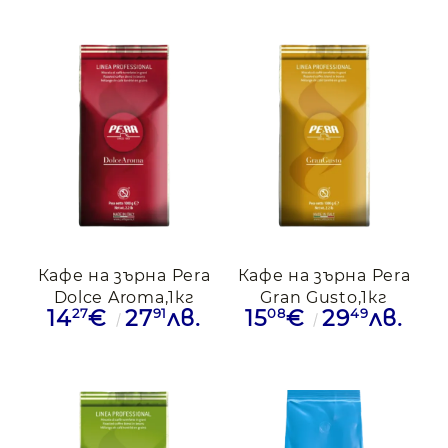
Кафе на зърна Pera
Кафе на зърна Pera
Dolce Aroma,1кг
Gran Gusto,1кг
27
91
08
49
14
€
27
лв.
15
€
29
лв.