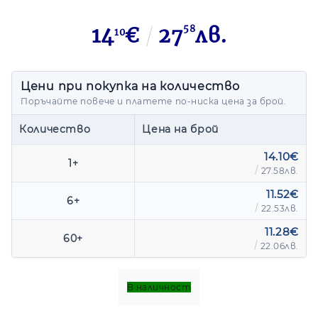
14
€
27
58
лв.
10
Цени при покупка на количество
Поръчайте повече и платете по-ниска цена за брой.
14.10€
1+
27.58лв.
11.52€
6+
22.53лв.
11.28€
60+
22.06лв.
В наличност