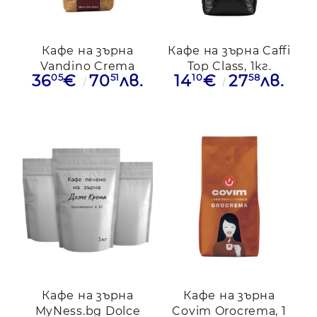
Кафе на зърна
Кафе на зърна Caffi
Vandino Crema
Top Class, 1кг.
05
51
10
58
36
€
70
лв.
14
€
27
лв.
Professional, 3кг.
Кафе на зърна
Кафе на зърна
MyNess.bg Dolce
Covim Orocrema, 1