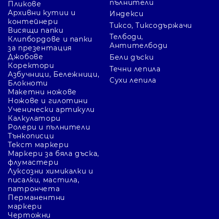
пълнители
Пликове
Архивни кутии и
Индекси
контейнери
Тиксо, Тиксодържачи
Висящи папки
Телбоди,
Клипбордове и папки
Антителбоди
за презентация
Джобове
Бели дъски
Коректори
Течни лепила
Азбучници, Бележници,
Сухи лепила
Блокноти
Макетни ножове
Ножове и гилотини
Ученически артикули
Калкулатори
Ролери и пълнители
Тънкописци
Текст маркери
Маркери за бяла дъска,
флумастери
Луксозни химикалки и
писалки, мастила,
патрончета
Перманентни
маркери
Чертожни