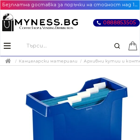
Безплатна доставка за поръчки на стойност над 102.26€ / 200лв. до най-близкия до Вас офис на Еконт
0888853505
Канцеларски материали
Архивни кутии и конт