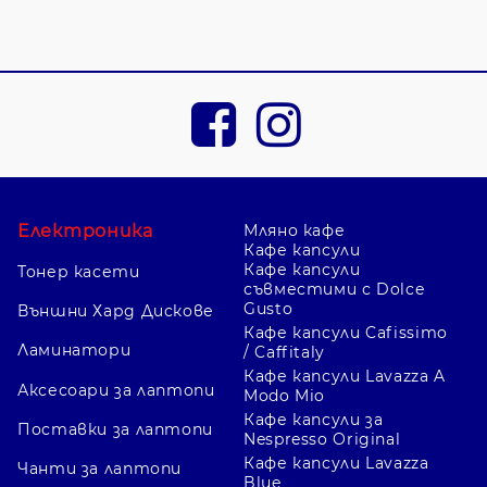
Електроника
Мляно кафе
Кафе капсули
Кафе капсули
Тонер касети
съвместими с Dolce
Gusto
Външни Хард Дискове
Кафе капсули Cafissimo
Ламинатори
/ Caffitaly
Кафе капсули Lavazza A
Аксесоари за лаптопи
Modo Mio
Кафе капсули за
Поставки за лаптопи
Nespresso Original
Кафе капсули Lavazza
Чанти за лаптопи
Blue