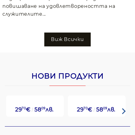
повишаване на удовлетвореността на
служителите...
Виж Всички
НОВИ ПРОДУКТИ
29
70
€
58
09
лв.
29
70
€
58
09
лв.