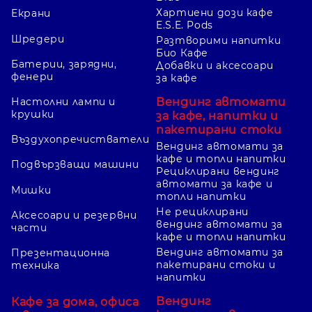
Хартиени дози кафе
Екрани
E.S.E. Pods
Шредери
Разтворими напитки
Био Кафе
Батерии, зарядни,
Добавки и аксесоари
фенери
за кафе
Вендинг автомати
Настолни лампи и
крушки
за кафе, напитки и
пакетирани стоки
Въздухопречистватели
Вендинг автомати за
кафе и топли напитки
Подвързващи машини
Рециклирани вендинг
автомати за кафе и
Мишки
топли напитки
Не рециклирани
Аксесоари и резервни
вендинг автомати за
части
кафе и топли напитки
Вендинг автомати за
Презентационна
пакетирани стоки и
техника
напитки
Вендинг
Кафе за дома, офиса