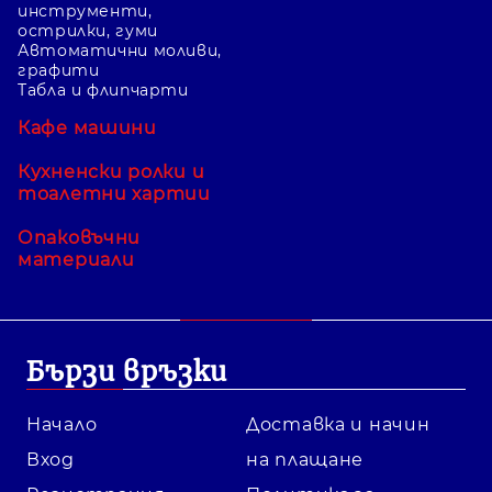
инструменти,
острилки, гуми
Автоматични моливи,
графити
Табла и флипчарти
Кафе машини
Кухненски ролки и
тоалетни хартии
Опаковъчни
материали
Бързи връзки
Начало
Доставка и начин
Вход
на плащане