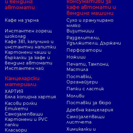
консумативи за
и вендинг
кафе автомати и
автомати
вендинг машини
Кафе на зърна
Сухо и гранулирано
мляко
Инстантен горещ
Визитници
шоколад
Разделители,
Кафе 3в1, капучино и
Удължители, Държачи
инстантни напитки
Перфоратори
Картонени чаши и
Ножици
бъркалки за кафе и
вендинг автомати
Печати, Тампони,
Инстантен чай
Мастила
Поставки,
Канцеларски
Органайзери
материали
Папки с ластик
ХАРТИЯ
Моливи
Бяла копирна хартия
Поставки за бюро
Касови ролки
Етикети
Дребна канцелария
Самозалепващи
Самозалепващи
Картонени и PVC
листчета
папки
Химикалки и
Класьори