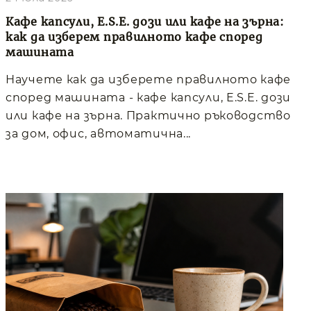
Кафе капсули, E.S.E. дози или кафе на зърна:
как да изберем правилното кафе според
машината
Научете как да изберете правилното кафе
според машината - кафе капсули, E.S.E. дози
или кафе на зърна. Практично ръководство
за дом, офис, автоматична...