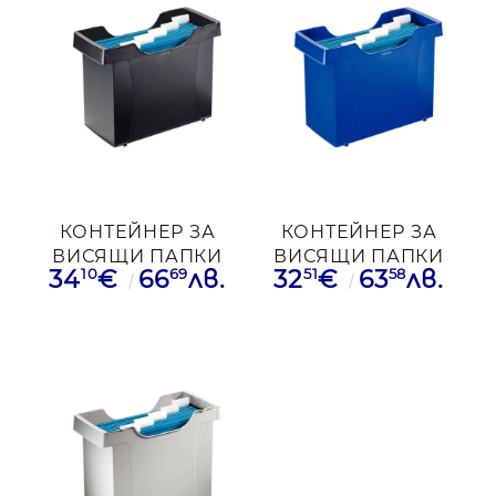
КОНТЕЙНЕР ЗА
КОНТЕЙНЕР ЗА
ВИСЯЩИ ПАПКИ
ВИСЯЩИ ПАПКИ
10
69
51
58
34
€
66
лв.
32
€
63
лв.
LEITZ + 5 ПАПКИ
LEITZ + 5 ПАПКИ
ЧРН
СИН