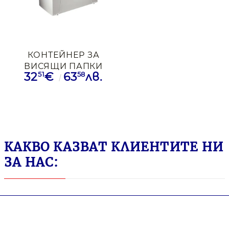
КОНТЕЙНЕР ЗА
ВИСЯЩИ ПАПКИ
51
58
32
€
63
лв.
LEITZ + 5 ПАПКИ
СИВ
КАКВО КАЗВАТ КЛИЕНТИТЕ НИ
ЗА НАС: