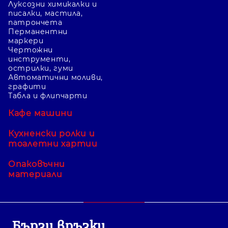
Луксозни химикалки и
писалки, мастила,
патрончета
Перманентни
маркери
Чертожни
инструменти,
острилки, гуми
Автоматични моливи,
графити
Табла и флипчарти
Кафе машини
Кухненски ролки и
тоалетни хартии
Опаковъчни
материали
Бързи връзки