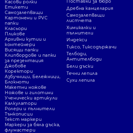
Поставки за бюро
Касови ролки
Етикети
Дребна канцелария
Самозалепващи
Самозалепващи
Картонени и PVC
листчета
папки
Химикалки и
Класьори
пълнители
Пликове
Архивни кутии и
Индекси
контейнери
Тиксо, Тиксодържачи
Висящи папки
Телбоди,
Клипбордове и папки
Антителбоди
за презентация
Джобове
Бели дъски
Коректори
Течни лепила
Азбучници, Бележници,
Сухи лепила
Блокноти
Макетни ножове
Ножове и гилотини
Ученически артикули
Калкулатори
Ролери и пълнители
Тънкописци
Текст маркери
Маркери за бяла дъска,
флумастери