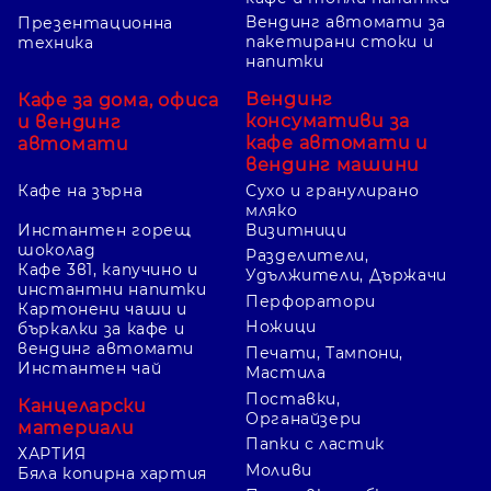
Вендинг автомати за
Презентационна
пакетирани стоки и
техника
напитки
Вендинг
Кафе за дома, офиса
консумативи за
и вендинг
кафе автомати и
автомати
вендинг машини
Кафе на зърна
Сухо и гранулирано
мляко
Инстантен горещ
Визитници
шоколад
Разделители,
Кафе 3в1, капучино и
Удължители, Държачи
инстантни напитки
Перфоратори
Картонени чаши и
Ножици
бъркалки за кафе и
вендинг автомати
Печати, Тампони,
Инстантен чай
Мастила
Поставки,
Канцеларски
Органайзери
материали
Папки с ластик
ХАРТИЯ
Моливи
Бяла копирна хартия