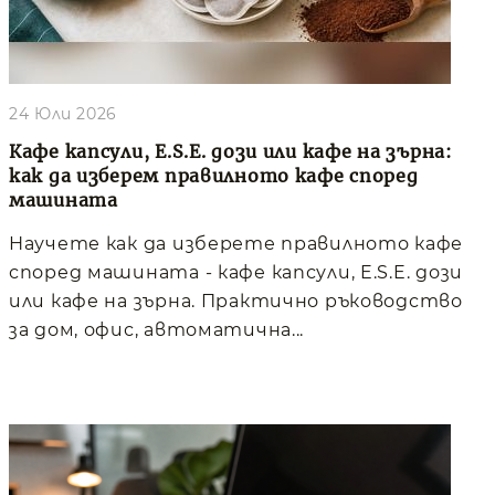
24 Юли 2026
Кафе капсули, E.S.E. дози или кафе на зърна:
как да изберем правилното кафе според
машината
Научете как да изберете правилното кафе
според машината - кафе капсули, E.S.E. дози
или кафе на зърна. Практично ръководство
за дом, офис, автоматична...