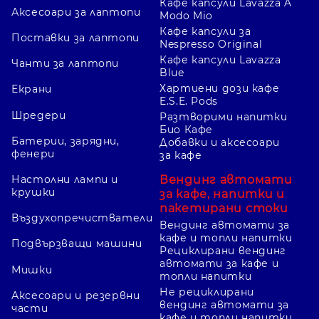
Кафе капсули Lavazza A
Аксесоари за лаптопи
Modo Mio
Кафе капсули за
Поставки за лаптопи
Nespresso Original
Кафе капсули Lavazza
Чанти за лаптопи
Blue
Хартиени дози кафе
Екрани
E.S.E. Pods
Шредери
Разтворими напитки
Био Кафе
Батерии, зарядни,
Добавки и аксесоари
фенери
за кафе
Вендинг автомати
Настолни лампи и
крушки
за кафе, напитки и
пакетирани стоки
Въздухопречистватели
Вендинг автомати за
кафе и топли напитки
Подвързващи машини
Рециклирани вендинг
автомати за кафе и
Мишки
топли напитки
Не рециклирани
Аксесоари и резервни
вендинг автомати за
части
кафе и топли напитки