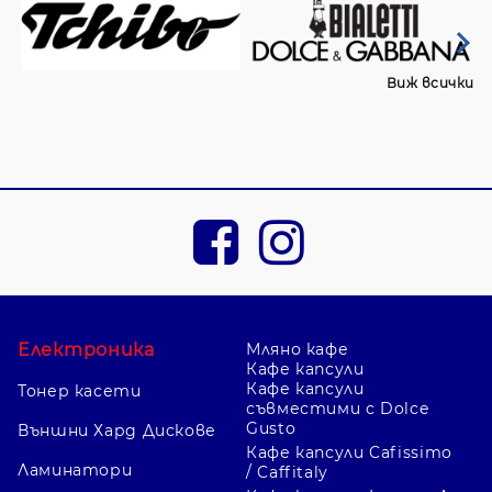
Виж всички
Електроника
Мляно кафе
Кафе капсули
Кафе капсули
Тонер касети
съвместими с Dolce
Gusto
Външни Хард Дискове
Кафе капсули Cafissimo
Ламинатори
/ Caffitaly