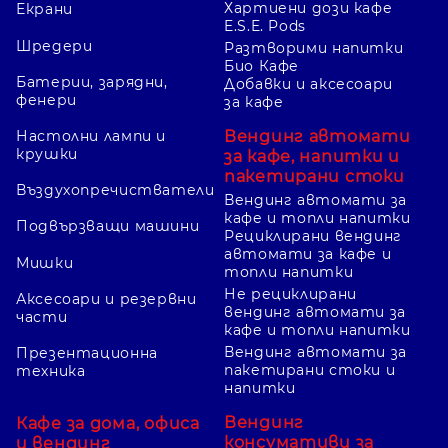
Хартиени дози кафе
Екрани
E.S.E. Pods
Шредери
Разтворими напитки
Био Кафе
Батерии, зарядни,
Добавки и аксесоари
фенери
за кафе
Вендинг автомати
Настолни лампи и
крушки
за кафе, напитки и
пакетирани стоки
Въздухопречистватели
Вендинг автомати за
кафе и топли напитки
Подвързващи машини
Рециклирани вендинг
автомати за кафе и
Мишки
топли напитки
Не рециклирани
Аксесоари и резервни
вендинг автомати за
части
кафе и топли напитки
Вендинг автомати за
Презентационна
пакетирани стоки и
техника
напитки
Вендинг
Кафе за дома, офиса
консумативи за
и вендинг