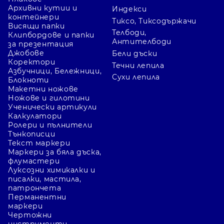
Архивни кутии и
Индекси
контейнери
Тиксо, Тиксодържачи
Висящи папки
Телбоди,
Клипбордове и папки
Антителбоди
за презентация
Джобове
Бели дъски
Коректори
Течни лепила
Азбучници, Бележници,
Сухи лепила
Блокноти
Макетни ножове
Ножове и гилотини
Ученически артикули
Калкулатори
Ролери и пълнители
Тънкописци
Текст маркери
Маркери за бяла дъска,
флумастери
Луксозни химикалки и
писалки, мастила,
патрончета
Перманентни
маркери
Чертожни
инструменти,