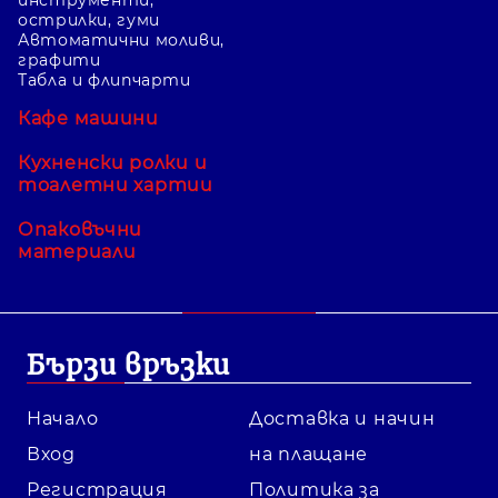
острилки, гуми
Автоматични моливи,
графити
Табла и флипчарти
Кафе машини
Кухненски ролки и
тоалетни хартии
Опаковъчни
материали
Бързи връзки
Начало
Доставка и начин
Вход
на плащане
Регистрация
Политика за