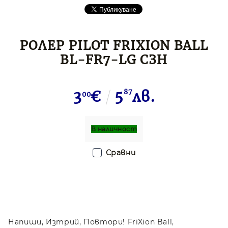
РОЛЕР PILOT FRIXION BALL
BL-FR7-LG СЗН
3
€
5
87
лв.
00
В наличност
Сравни
Напиши, Изтрий, Повтори! FriXion Ball,