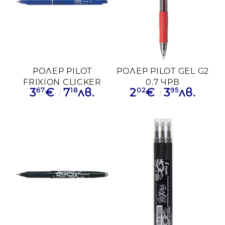
РОЛЕР PILOT
РОЛЕР PILOT GEL G2
FRIXION CLICKER
0.7 ЧРВ
67
18
02
95
3
€
7
лв.
2
€
3
лв.
BLRT-FR7-L СИН