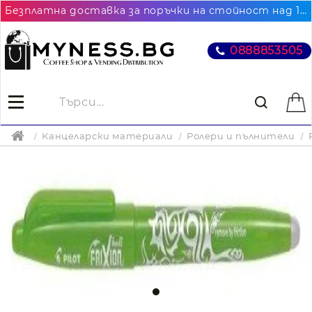
Безплатна доставка за поръчки на стойност над 102.26€ / 200лв. до най-близкия до Вас офис на Еконт
0888853505
Канцеларски материали
Ролери и пълнители