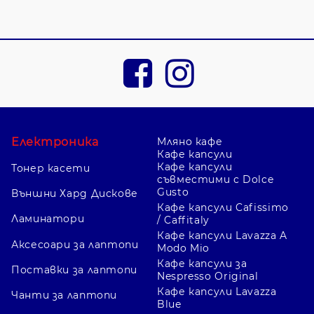
Електроника
Мляно кафе
Кафе капсули
Кафе капсули
Тонер касети
съвместими с Dolce
Gusto
Външни Хард Дискове
Кафе капсули Cafissimo
Ламинатори
/ Caffitaly
Кафе капсули Lavazza A
Аксесоари за лаптопи
Modo Mio
Кафе капсули за
Поставки за лаптопи
Nespresso Original
Кафе капсули Lavazza
Чанти за лаптопи
Blue