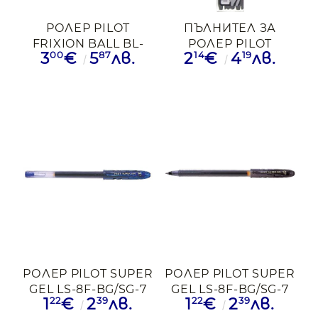
РОЛЕР PILOT
ПЪЛНИТЕЛ ЗА
FRIXION BALL BL-
РОЛЕР PILOT
00
87
14
19
3
€
5
лв.
2
€
4
лв.
FR7-B-E ЧРН
FRIXION
BALL/CLICKER0 СИН
РОЛЕР PILOT SUPER
РОЛЕР PILOT SUPER
GEL LS-8F-BG/SG-7
GEL LS-8F-BG/SG-7
22
39
22
39
1
€
2
лв.
1
€
2
лв.
0.7 СИН
0.7 ЧРН