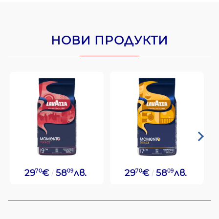
НОВИ ПРОДУКТИ
29
70
€
58
09
лв.
29
70
€
58
09
лв.