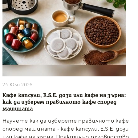
24 Юли 2026
Кафе капсули, E.S.E. дози или кафе на зърна:
как да изберем правилното кафе според
машината
Научете как да изберете правилното кафе
според машината - кафе капсули, E.S.E. дози
или кафе на зърна. Практично ръководство