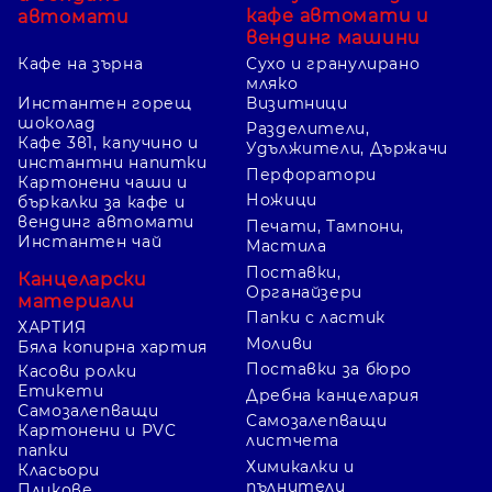
кафе автомати и
автомати
вендинг машини
Кафе на зърна
Сухо и гранулирано
мляко
Инстантен горещ
Визитници
шоколад
Разделители,
Кафе 3в1, капучино и
Удължители, Държачи
инстантни напитки
Перфоратори
Картонени чаши и
Ножици
бъркалки за кафе и
вендинг автомати
Печати, Тампони,
Инстантен чай
Мастила
Поставки,
Канцеларски
Органайзери
материали
Папки с ластик
ХАРТИЯ
Моливи
Бяла копирна хартия
Поставки за бюро
Касови ролки
Етикети
Дребна канцелария
Самозалепващи
Самозалепващи
Картонени и PVC
листчета
папки
Химикалки и
Класьори
пълнители
Пликове