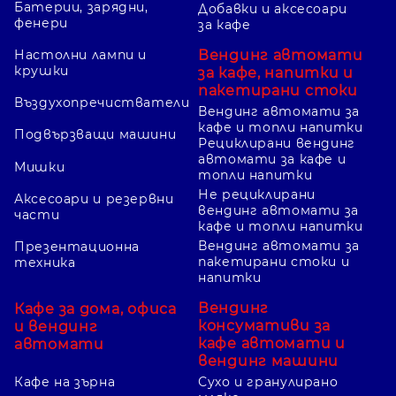
Батерии, зарядни,
Добавки и аксесоари
фенери
за кафе
Вендинг автомати
Настолни лампи и
крушки
за кафе, напитки и
пакетирани стоки
Въздухопречистватели
Вендинг автомати за
кафе и топли напитки
Подвързващи машини
Рециклирани вендинг
автомати за кафе и
Мишки
топли напитки
Не рециклирани
Аксесоари и резервни
вендинг автомати за
части
кафе и топли напитки
Вендинг автомати за
Презентационна
пакетирани стоки и
техника
напитки
Вендинг
Кафе за дома, офиса
консумативи за
и вендинг
кафе автомати и
автомати
вендинг машини
Кафе на зърна
Сухо и гранулирано