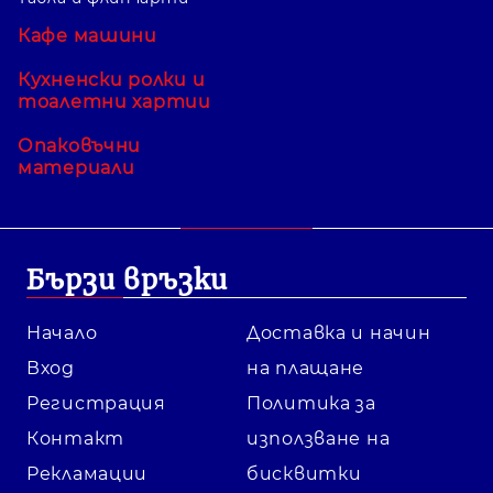
Кафе машини
Кухненски ролки и
тоалетни хартии
Опаковъчни
материали
Бързи връзки
Начало
Доставка и начин
Вход
на плащане
Регистрация
Политика за
Контакт
използване на
Рекламации
бисквитки