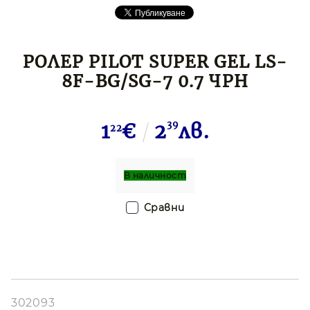
РОЛЕР PILOT SUPER GEL LS-
8F-BG/SG-7 0.7 ЧРН
1
€
2
39
лв.
22
В наличност
Сравни
302093