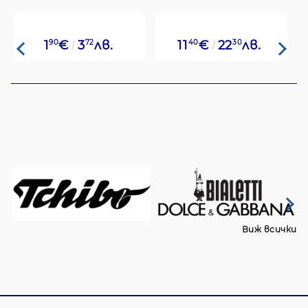
1
90
€
3
72
лв.
11
40
€
22
30
лв.
Виж всички