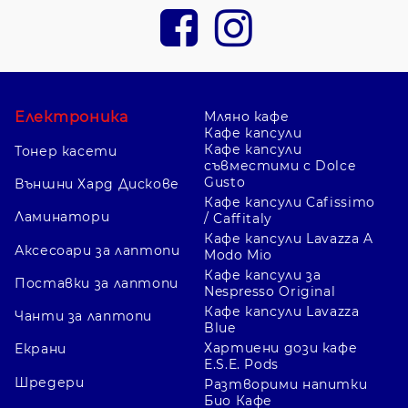
Електроника
Мляно кафе
Кафе капсули
Кафе капсули
Тонер касети
съвместими с Dolce
Gusto
Външни Хард Дискове
Кафе капсули Cafissimo
Ламинатори
/ Caffitaly
Кафе капсули Lavazza A
Аксесоари за лаптопи
Modo Mio
Кафе капсули за
Поставки за лаптопи
Nespresso Original
Кафе капсули Lavazza
Чанти за лаптопи
Blue
Хартиени дози кафе
Екрани
E.S.E. Pods
Шредери
Разтворими напитки
Био Кафе