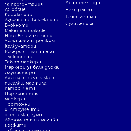
Антителбоди
за презентация
Джобове
Бели дъски
Коректори
Течни лепила
Азбучници, Бележници,
Сухи лепила
Блокноти
Макетни ножове
Ножове и гилотини
Ученически артикули
Калкулатори
Ролери и пълнители
Тънкописци
Текст маркери
Маркери за бяла дъска,
флумастери
Луксозни химикалки и
писалки, мастила,
патрончета
Перманентни
маркери
Чертожни
инструменти,
острилки, гуми
Автоматични моливи,
графити
Табла и флипчарти