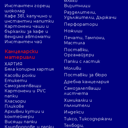
мляко
Инстантен горещ
Визитници
шоколад
Разделители,
Кафе 3в1, капучино и
Удължители, Държачи
инстантни напитки
Перфоратори
Картонени чаши и
Ножици
бъркалки за кафе и
вендинг автомати
Печати, Тампони,
Инстантен чай
Мастила
Поставки,
Канцеларски
Органайзери
материали
Папки с ластик
ХАРТИЯ
Моливи
Бяла копирна хартия
Поставки за бюро
Касови ролки
Етикети
Дребна канцелария
Самозалепващи
Самозалепващи
Картонени и PVC
листчета
папки
Химикалки и
Класьори
пълнители
Пликове
Архивни кутии и
Индекси
контейнери
Тиксо, Тиксодържачи
Висящи папки
Телбоди,
Клипбордове и папки