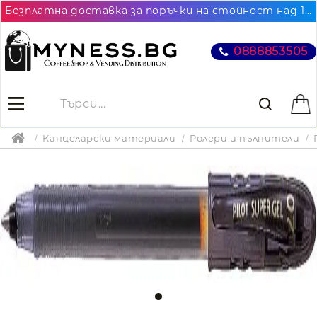
Безплатна доставка за поръчки на стойност над 102.26€ / 200лв. до най-близкия до Вас офис на Еконт
0888853505
Канцеларски материали
Ролери и пълнители