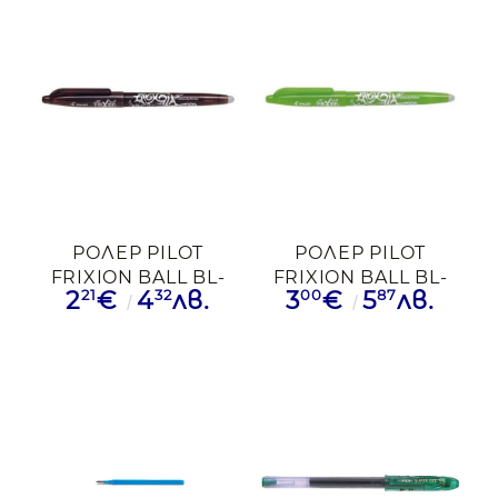
РОЛЕР PILOT
РОЛЕР PILOT
FRIXION BALL BL-
FRIXION BALL BL-
21
32
00
87
2
€
4
лв.
3
€
5
лв.
FR7-BN КФВ
FR7-LG СЗН