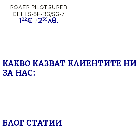
РОЛЕР PILOT SUPER
GEL LS-8F-BG/SG-7
22
39
1
€
2
лв.
0.7 СИН
КАКВО КАЗВАТ КЛИЕНТИТЕ НИ
ЗА НАС:
БЛОГ СТАТИИ