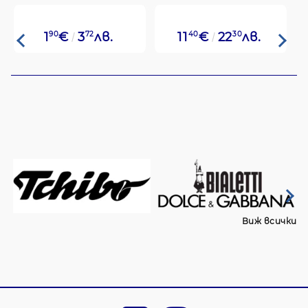
1
90
€
3
72
лв.
11
40
€
22
30
лв.
Виж всички