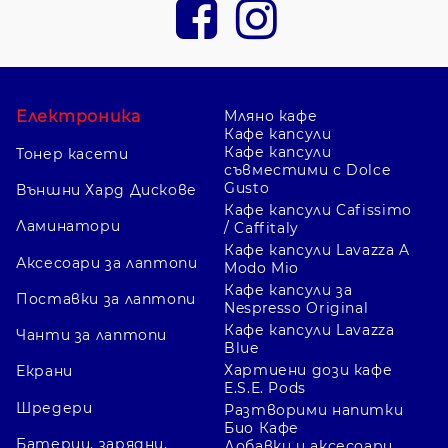
Електроника
Мляно кафе
Кафе капсули
Кафе капсули
Тонер касети
съвместими с Dolce
Gusto
Външни Хард Дискове
Кафе капсули Cafissimo
Ламинатори
/ Caffitaly
Кафе капсули Lavazza A
Аксесоари за лаптопи
Modo Mio
Кафе капсули за
Поставки за лаптопи
Nespresso Original
Кафе капсули Lavazza
Чанти за лаптопи
Blue
Хартиени дози кафе
Екрани
E.S.E. Pods
Шредери
Разтворими напитки
Био Кафе
Батерии, зарядни,
Добавки и аксесоари