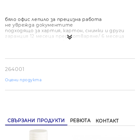
бяло офис лепило за прецизна работа
не уврежда документите
подходящо за хартия, картон, снимки и други
гаранция 12 месеца преди отваряне/ 6 месеца
след първата употреба
8 грама
264001
Оцени продукта
СВЪРЗАНИ ПРОДУКТИ
РЕВЮТА
КОНТАКТ