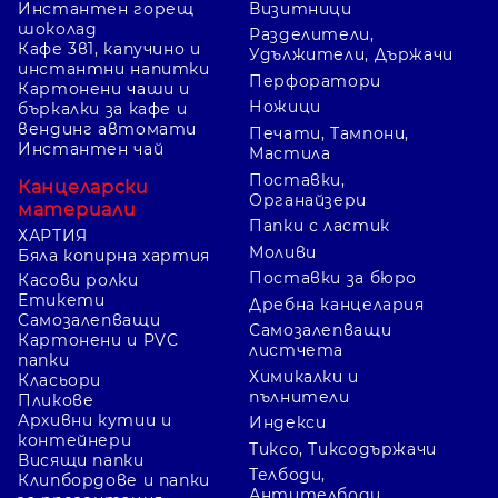
Инстантен горещ
Визитници
шоколад
Разделители,
Кафе 3в1, капучино и
Удължители, Държачи
инстантни напитки
Перфоратори
Картонени чаши и
Ножици
бъркалки за кафе и
вендинг автомати
Печати, Тампони,
Инстантен чай
Мастила
Поставки,
Канцеларски
Органайзери
материали
Папки с ластик
ХАРТИЯ
Моливи
Бяла копирна хартия
Поставки за бюро
Касови ролки
Етикети
Дребна канцелария
Самозалепващи
Самозалепващи
Картонени и PVC
листчета
папки
Химикалки и
Класьори
пълнители
Пликове
Архивни кутии и
Индекси
контейнери
Тиксо, Тиксодържачи
Висящи папки
Телбоди,
Клипбордове и папки
Антителбоди