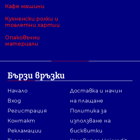
Кафе машини
Кухненски ролки и
тоалетни хартии
Опаковъчни
материали
Бързи връзки
Начало
Доставка и начин
Вход
на плащане
Регистрация
Политика за
Контакт
използване на
Рекламации
бисквитки