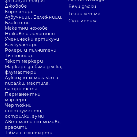
за презентация
Джобове
Бели дъски
Коректори
Течни лепила
Азбучници, Бележници,
Сухи лепила
Блокноти
Макетни ножове
Ножове и гилотини
Ученически артикули
Калкулатори
Ролери и пълнители
Тънкописци
Текст маркери
Маркери за бяла дъска,
флумастери
Луксозни химикалки и
писалки, мастила,
патрончета
Перманентни
маркери
Чертожни
инструменти,
острилки, гуми
Автоматични моливи,
графити
Табла и флипчарти