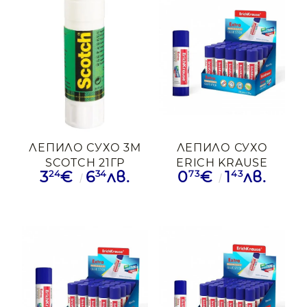
ЛЕПИЛО СУХО 3M
ЛЕПИЛО СУХО
SCOTCH 21ГР
ERICH KRAUSE
24
34
73
43
3
€
6
лв.
0
€
1
лв.
EXTRA 15ГР