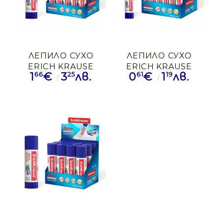
ЛЕПИЛО СУХО
ЛЕПИЛО СУХО
ERICH KRAUSE
ERICH KRAUSE
66
25
61
19
1
€
3
лв.
0
€
1
лв.
EXTRA 21ГР
EXTRA 8ГР