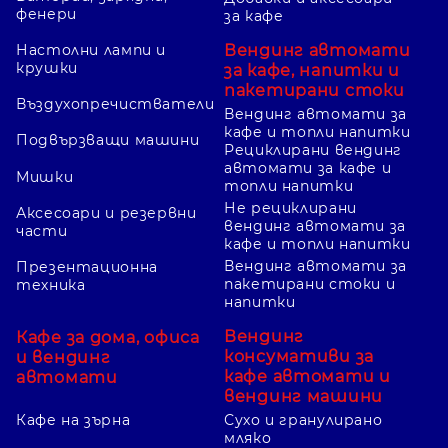
фенери
за кафе
Вендинг автомати
Настолни лампи и
крушки
за кафе, напитки и
пакетирани стоки
Въздухопречистватели
Вендинг автомати за
кафе и топли напитки
Подвързващи машини
Рециклирани вендинг
автомати за кафе и
Мишки
топли напитки
Не рециклирани
Аксесоари и резервни
вендинг автомати за
части
кафе и топли напитки
Вендинг автомати за
Презентационна
пакетирани стоки и
техника
напитки
Вендинг
Кафе за дома, офиса
консумативи за
и вендинг
кафе автомати и
автомати
вендинг машини
Кафе на зърна
Сухо и гранулирано
мляко