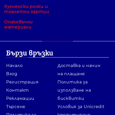
Кухненски ролки и
тоалетни хартии
Опаковъчни
материали
Бързи връзки
Начало
Доставка и начин
Вход
на плащане
Регистрация
Политика за
Контакт
използване на
Рекламации
бисквитки
Търсене
Условия за Unicredit
Политика за
кредитиране