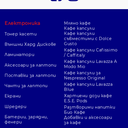
Електроника
Мляно кафе
Кафе капсули
Кафе капсули
Тонер касети
съвместими с Dolce
Gusto
Външни Хард Дискове
Кафе капсули Cafissimo
Ламинатори
/ Caffitaly
Кафе капсули Lavazza A
Аксесоари за лаптопи
Modo Mio
Кафе капсули за
Поставки за лаптопи
Nespresso Original
Кафе капсули Lavazza
Чанти за лаптопи
Blue
Хартиени дози кафе
Екрани
E.S.E. Pods
Шредери
Разтворими напитки
Био Кафе
Батерии, зарядни,
Добавки и аксесоари
фенери
за кафе