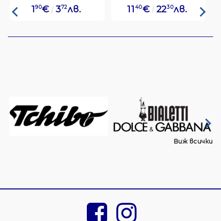
1
90
€
3
72
лв.
11
40
€
22
30
лв.
Виж всички