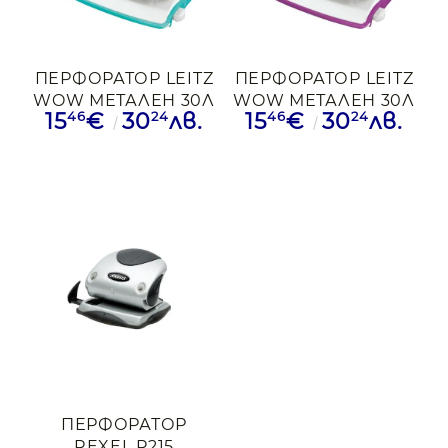
ПЕРФОРАТОР LEITZ
ПЕРФОРАТОР LEITZ
WOW МЕТАЛЕН 30Л
WOW МЕТАЛЕН 30Л
46
24
46
24
15
€
30
лв.
15
€
30
лв.
ТЮРКОАЗ
ЛЛВ
ПЕРФОРАТОР
REXEL P215