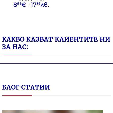
89
39
8
€
17
лв.
PREMIUM 15Л
СРБ+ЧРН
КАКВО КАЗВАТ КЛИЕНТИТЕ НИ
ЗА НАС:
БЛОГ СТАТИИ