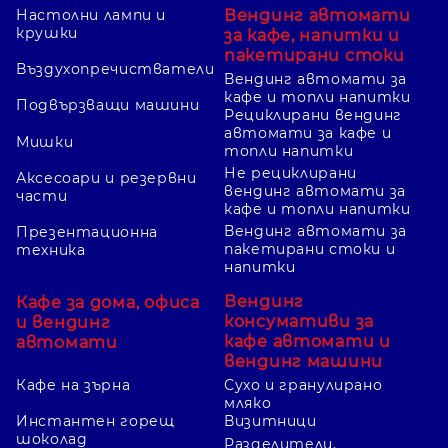
Вендинг автомати
Настолни лампи и
крушки
за кафе, напитки и
пакетирани стоки
Въздухопречистватели
Вендинг автомати за
кафе и топли напитки
Подвързващи машини
Рециклирани вендинг
автомати за кафе и
Мишки
топли напитки
Не рециклирани
Аксесоари и резервни
вендинг автомати за
части
кафе и топли напитки
Вендинг автомати за
Презентационна
пакетирани стоки и
техника
напитки
Вендинг
Кафе за дома, офиса
консумативи за
и вендинг
кафе автомати и
автомати
вендинг машини
Кафе на зърна
Сухо и гранулирано
мляко
Инстантен горещ
Визитници
шоколад
Разделители,