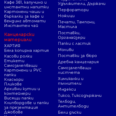
Кафе 3в1, капучино и
Удължители, Държачи
инстантни напитки
Перфоратори
Картонени чаши и
Ножици
бъркалки за кафе и
вендинг автомати
Печати, Тампони,
Инстантен чай
Мастила
Поставки,
Канцеларски
Органайзери
материали
Папки с ластик
ХАРТИЯ
Моливи
Бяла копирна хартия
Поставки за бюро
Касови ролки
Етикети
Дребна канцелария
Самозалепващи
Самозалепващи
Картонени и PVC
листчета
папки
Химикалки и
Класьори
пълнители
Пликове
Архивни кутии и
Индекси
контейнери
Тиксо, Тиксодържачи
Висящи папки
Телбоди,
Клипбордове и папки
Антителбоди
за презентация
Джобове
Бели дъски