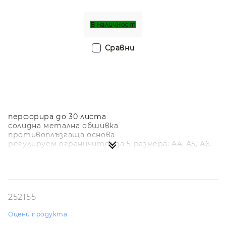
В наличност
Сравни
перфорира до 30 листа
солидна метална обшивка
противоплъзгаща основа
регулируем ограничител за 5 размера: А4, А5, А6,
US и 8х8х8
разстояние между отворите: 80мм
свежи неонови цветове
щадяща мебелите, противоплъзгаща основа
252155
Оцени продукта