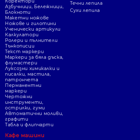
Коректори
Течни лепила
Азбучници, Бележници,
Сухи лепила
Блокноти
Макетни ножове
Ножове и гилотини
Ученически артикули
Калкулатори
Ролери и пълнители
Тънкописци
Текст маркери
Маркери за бяла дъска,
флумастери
Луксозни химикалки и
писалки, мастила,
патрончета
Перманентни
маркери
Чертожни
инструменти,
острилки, гуми
Автоматични моливи,
графити
Табла и флипчарти
Кафе машини