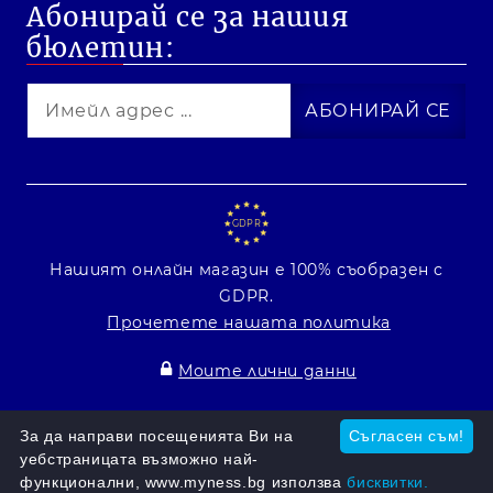
Абонирай се за нашия
бюлетин:
GDPR
Нашият онлайн магазин е 100% съобразен с
GDPR.
Прочетете нашата политика
Моите лични данни
Онлайн магазин от SELITON
За да направи посещенията Ви на
Съгласен съм!
уебстраницата възможно най-
функционални, www.myness.bg използва
бисквитки.