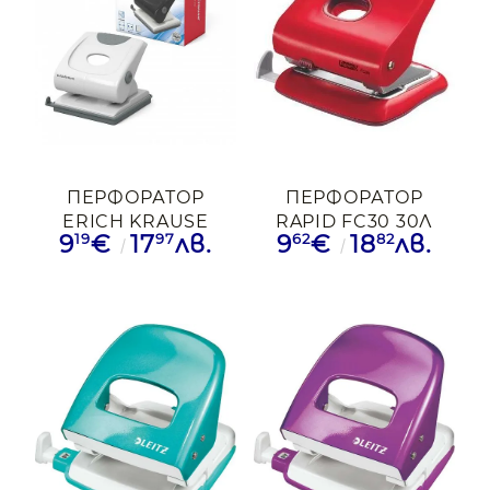
ПЕРФОРАТОР
ПЕРФОРАТОР
ERICH KRAUSE
RAPID FC30 30Л
19
97
62
82
9
€
17
лв.
9
€
18
лв.
ELEGANCE ДО 30
ЧРВ
ЛИСТА СИВ