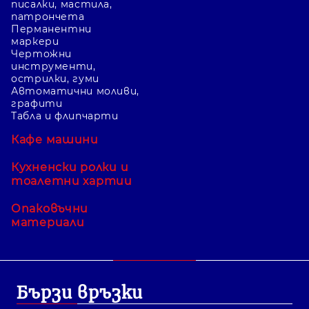
писалки, мастила,
патрончета
Перманентни
маркери
Чертожни
инструменти,
острилки, гуми
Автоматични моливи,
графити
Табла и флипчарти
Кафе машини
Кухненски ролки и
тоалетни хартии
Опаковъчни
материали
Бързи връзки