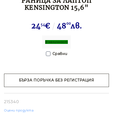
РАНИЦА ЗА ЛАПТОП
KENSINGTON 15,6"
24
€
48
00
лв.
54
В наличност
Сравни
БЪРЗА ПОРЪЧКА БЕЗ РЕГИСТРАЦИЯ
Съгласен съм с
Политиката за лични
данни
Ние ще се свържем с вас в рамките на работния ден.
215340
Оцени продукта