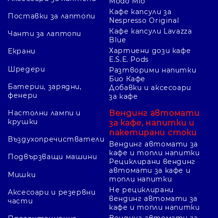
Modo Mio
Кафе капсули за
Поставки за лаптопи
Nespresso Original
Кафе капсули Lavazza
Чанти за лаптопи
Blue
Хартиени дози кафе
Екрани
E.S.E. Pods
Шредери
Разтворими напитки
Био Кафе
Батерии, зарядни,
Добавки и аксесоари
фенери
за кафе
Вендинг автомати
Настолни лампи и
крушки
за кафе, напитки и
пакетирани стоки
Въздухопречистватели
Вендинг автомати за
кафе и топли напитки
Подвързващи машини
Рециклирани вендинг
автомати за кафе и
Мишки
топли напитки
Не рециклирани
Аксесоари и резервни
вендинг автомати за
части
кафе и топли напитки
Вендинг автомати за