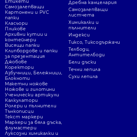
Етикети
Дребна канцелария
Самозалепващи
Самозалепващи
Картонени и PVC
листчета
папки
Химикалки и
Класьори
пълнители
Пликове
Архивни кутии и
Индекси
контейнери
Тиксо, Тиксодържачи
Висящи папки
Телбоди,
Клипбордове и папки
Антителбоди
за презентация
Джобове
Бели дъски
Коректори
Течни лепила
Азбучници, Бележници,
Сухи лепила
Блокноти
Макетни ножове
Ножове и гилотини
Ученически артикули
Калкулатори
Ролери и пълнители
Тънкописци
Текст маркери
Маркери за бяла дъска,
флумастери
Луксозни химикалки и