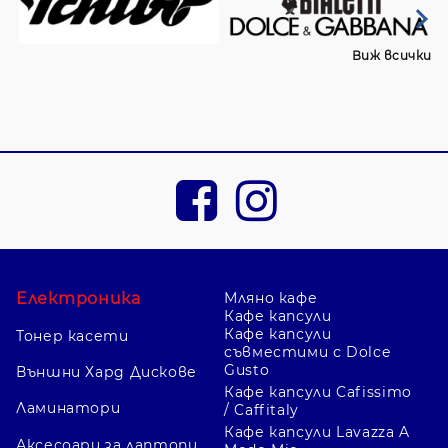
Виж всички
Електроника
Мляно кафе
Кафе капсули
Кафе капсули
Тонер касети
съвместими с Dolce
Gusto
Външни Хард Дискове
Кафе капсули Cafissimo
Ламинатори
/ Caffitaly
Кафе капсули Lavazza A
Аксесоари за лаптопи