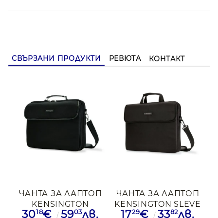
СВЪРЗАНИ ПРОДУКТИ
РЕВЮТА
КОНТАКТ
ЧАНТА ЗА ЛАПТОП
ЧАНТА ЗА ЛАПТОП
KENSINGTON
KENSINGTON SLEVE
18
03
29
82
30
€
59
лв.
17
€
33
лв.
CLAMSHELL 15,6"
15,6"