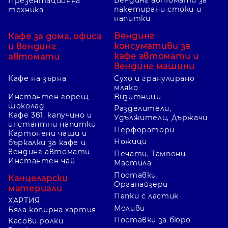
Презентационна
пакетирани стоки и
техника
напитки
Вендинг
Кафе за дома, офиса
консумативи за
и вендинг
кафе автомати и
автомати
вендинг машини
Кафе на зърна
Сухо и гранулирано
мляко
Инстантен горещ
Визитници
шоколад
Разделители,
Кафе 3в1, капучино и
Удължители, Държачи
инстантни напитки
Перфоратори
Картонени чаши и
Ножици
бъркалки за кафе и
вендинг автомати
Печати, Тампони,
Инстантен чай
Мастила
Поставки,
Канцеларски
Органайзери
материали
Папки с ластик
ХАРТИЯ
Моливи
Бяла копирна хартия
Поставки за бюро
Касови ролки