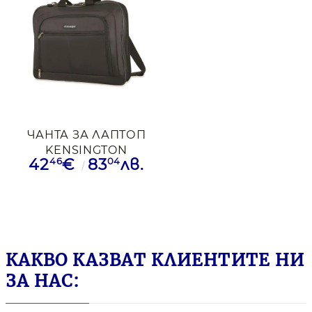
ЧАНТА ЗА ЛАПТОП
KENSINGTON
46
04
42
€
83
лв.
CLAMSHELL 17"
КАКВО КАЗВАТ КЛИЕНТИТЕ НИ
ЗА НАС: