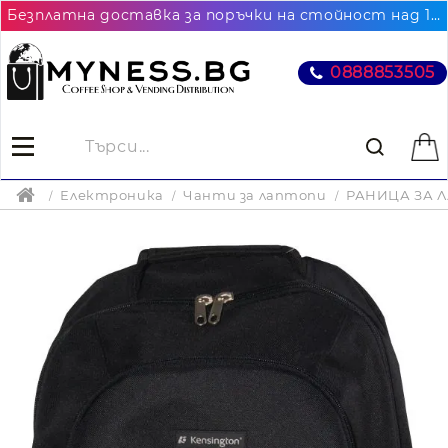
Безплатна доставка за поръчки на стойност над 102.26€ / 200лв. до най-близкия до Вас офис на Еконт
0888853505
Електроника
Чанти за лаптопи
РАНИЦА ЗА Л