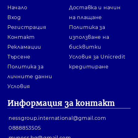
Начало
Доставка и начин
Вход
на плащане
Регистрация
Политика за
Контакт
използване на
Рекламации
бисквитки
Търсене
Условия за Unicredit
Политика за
кредитиране
личните данни
Условия
Информация за контакт
nessgroup.international@gmail.com
0888853505
myness.bg@gmail.com