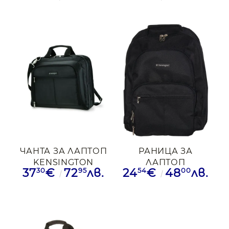
ЧАНТА ЗА ЛАПТОП
РАНИЦА ЗА
KENSINGTON
ЛАПТОП
30
95
54
00
37
€
72
лв.
24
€
48
лв.
TOPLOAD 15,6"
KENSINGTON 15,6"