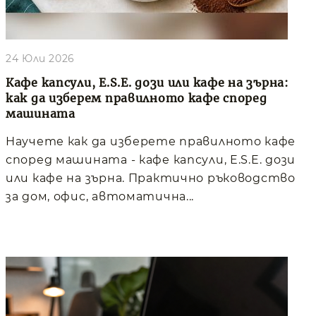
24 Юли 2026
Кафе капсули, E.S.E. дози или кафе на зърна:
как да изберем правилното кафе според
машината
Научете как да изберете правилното кафе
според машината - кафе капсули, E.S.E. дози
или кафе на зърна. Практично ръководство
за дом, офис, автоматична...