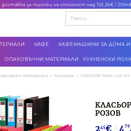
ТЕРИАЛИ
КАФЕ
КАФЕМАШИНИ ЗА ДОМА И
ОПАКОВЪЧНИ МАТЕРИАЛИ
КУХНЕНСКИ РОЛК
нцеларски материали
Класьори
КЛАСЬОР SKAG LUX A4
КЛАСЬОР
РОЗОВ
2
€
4
79
45