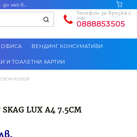
Безплатна доставка за поръчки на стойност над 102.26€ / 200лв. до най-близкия до Вас офис на Еконт
Телефон за връзка с
нас:
0888853505
 ОФИСА
ВЕНДИНГ КОНСУМАТИВИ
И И ТОАЛЕТНИ ХАРТИИ
 7.5СМ РОЗОВ
 SKAG LUX A4 7.5СМ
лв.