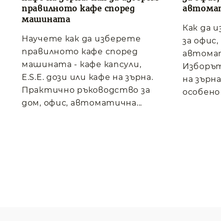
правилното кафе според
автома
машината
Как да 
Научете как да изберете
за офис
правилното кафе според
автома
машината - кафе капсули,
Изборът
E.S.E. дози или кафе на зърна.
на зърна
Практично ръководство за
особено 
дом, офис, автоматична...