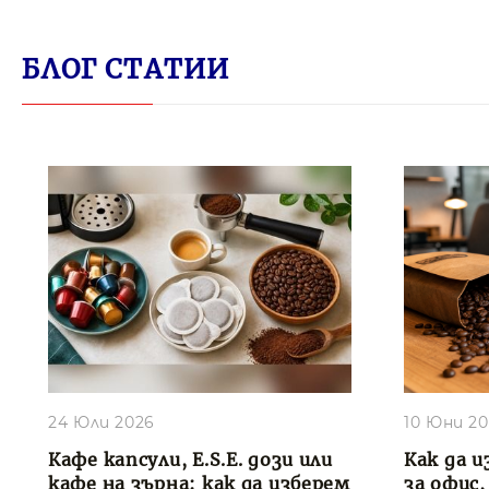
БЛОГ СТАТИИ
24 Юли 2026
10 Юни 2
Кафе капсули, E.S.E. дози или
Как да и
кафе на зърна: как да изберем
за офис