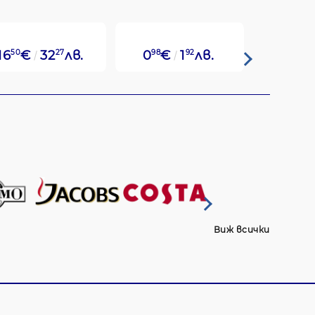
16
50
€
32
27
лв.
0
98
€
1
92
лв.
8
70
€
Виж всички