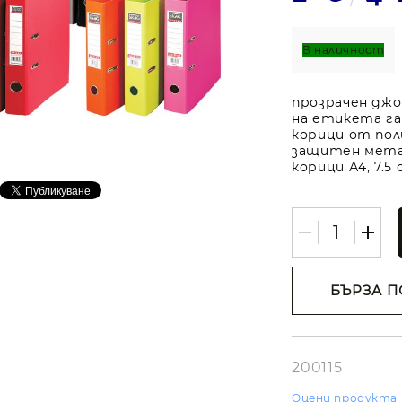
В наличност
прозрачен джо
на етикета га
корици от пол
защитен мета
корици А4, 7.5 
БЪРЗА П
Съгласе
лични д
Ние ще се свъ
вас в рамките
200115
работния ден.
Оцени продукта