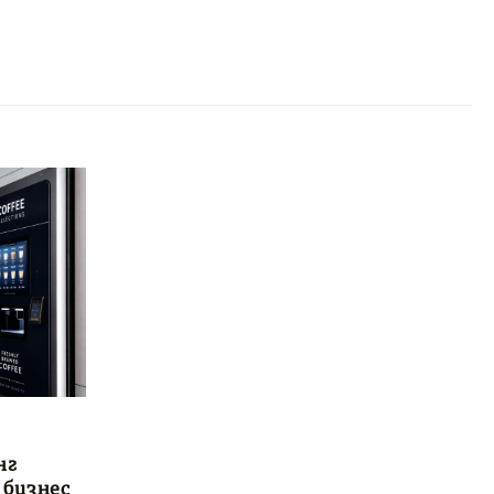
нг
 бизнес