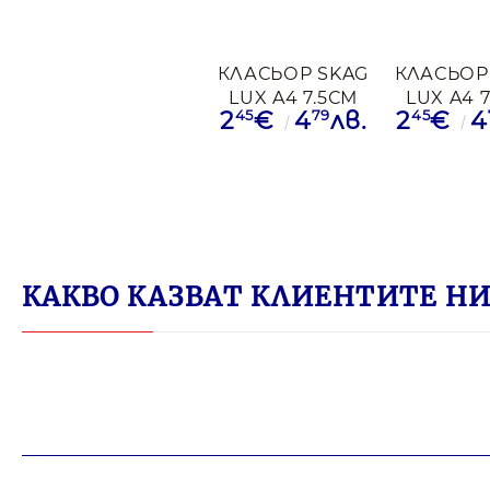
КЛАСЬОР SKAG
КЛАСЬОР
LUX A4 7.5СМ
LUX A4 
45
79
45
2
€
4
лв.
2
€
4
РОЗОВ
СВЕТЛО 
КАКВО КАЗВАТ КЛИЕНТИТЕ НИ 