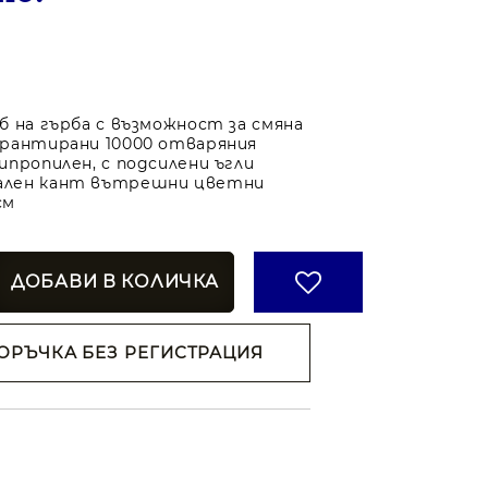
б на гърба с възможност за смяна
рантирани 10000 отваряния
ипропилен, с подсилени ъгли
лен кант вътрешни цветни
см
ОРЪЧКА БЕЗ РЕГИСТРАЦИЯ
н съм с
Политиката за
анни
ржем с
 на