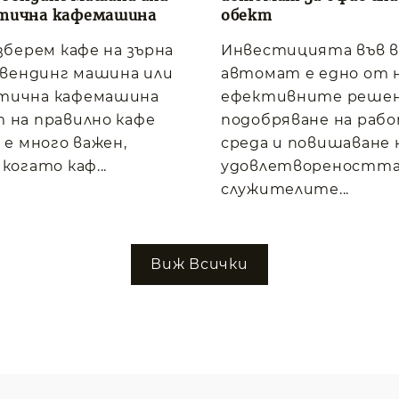
тична кафемашина
обект
изберем кафе на зърна
Инвестицията във 
, вендинг машина или
автомат е едно от 
тична кафемашина
ефективните решен
 на правилно кафе
подобряване на раб
 е много важен,
среда и повишаване 
когато каф...
удовлетвореността
служителите...
Виж Всички