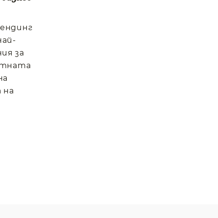
вендинг
най-
ия за
отната
на
 на