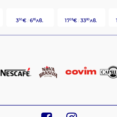
3
50
€
6
85
лв.
17
28
€
33
80
лв.