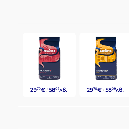
29
70
€
58
09
лв.
29
70
€
58
09
лв.