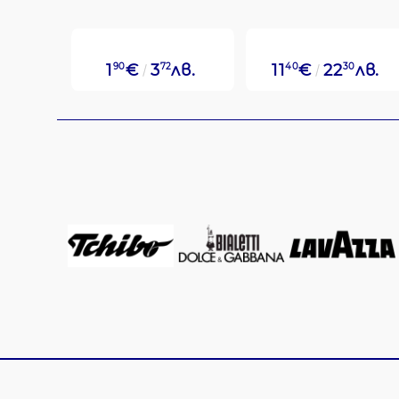
1
90
€
3
72
лв.
11
40
€
22
30
лв.