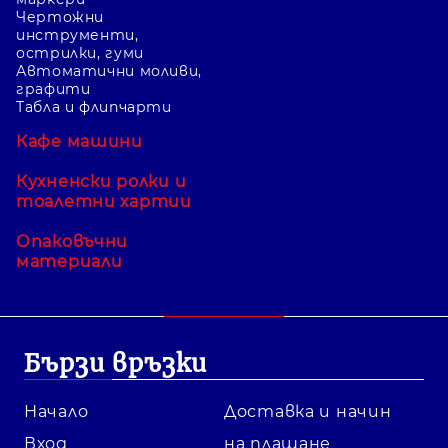
Чертожни
инструменти,
острилки, гуми
Автоматични моливи,
графити
Табла и флипчарти
Кафе машини
Кухненски ролки и
тоалетни хартии
Опаковъчни
материали
Бързи връзки
Начало
Доставка и начин
Вход
на плащане