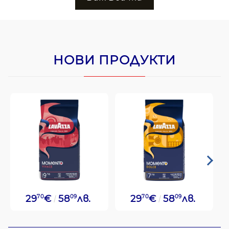
НОВИ ПРОДУКТИ
29
70
€
58
09
лв.
29
70
€
58
09
лв.