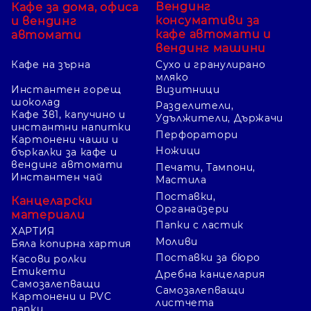
Вендинг
Кафе за дома, офиса
консумативи за
и вендинг
кафе автомати и
автомати
вендинг машини
Кафе на зърна
Сухо и гранулирано
мляко
Инстантен горещ
Визитници
шоколад
Разделители,
Кафе 3в1, капучино и
Удължители, Държачи
инстантни напитки
Перфоратори
Картонени чаши и
Ножици
бъркалки за кафе и
вендинг автомати
Печати, Тампони,
Инстантен чай
Мастила
Поставки,
Канцеларски
Органайзери
материали
Папки с ластик
ХАРТИЯ
Моливи
Бяла копирна хартия
Поставки за бюро
Касови ролки
Етикети
Дребна канцелария
Самозалепващи
Самозалепващи
Картонени и PVC
листчета
папки