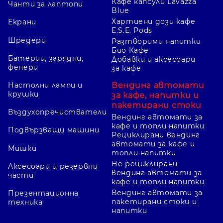
Кафе капсули Lavazza
Чанти за лаптопи
Blue
Хартиени дози кафе
Екрани
E.S.E. Pods
Шредери
Разтворими напитки
Био Кафе
Батерии, зарядни,
Добавки и аксесоари
фенери
за кафе
Вендинг автомати
Настолни лампи и
крушки
за кафе, напитки и
пакетирани стоки
Въздухопречистватели
Вендинг автомати за
кафе и топли напитки
Подвързващи машини
Рециклирани вендинг
автомати за кафе и
Мишки
топли напитки
Не рециклирани
Аксесоари и резервни
вендинг автомати за
части
кафе и топли напитки
Вендинг автомати за
Презентационна
пакетирани стоки и
техника
напитки