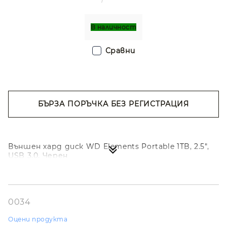
В наличност
Сравни
БЪРЗА ПОРЪЧКА БЕЗ РЕГИСТРАЦИЯ
Съгласен съм с
Политиката за лични
данни
Ние ще се свържем с вас в рамките на работния ден.
Външен хард диск WD Elements Portable 1TB, 2.5",
USB 3.0, Черен
0034
Оцени продукта