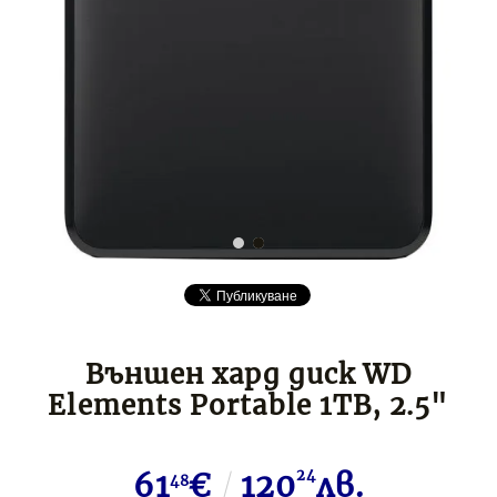
Външен хард диск WD
Elements Portable 1TB, 2.5"
61
€
120
24
лв.
48