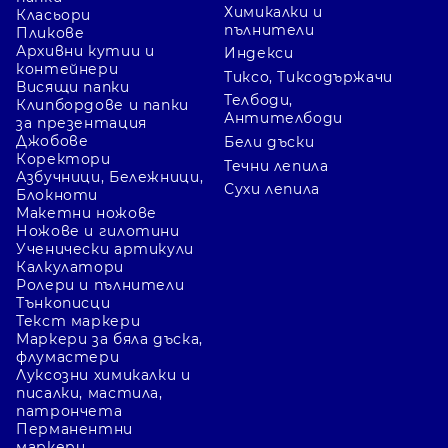
Химикалки и
Класьори
пълнители
Пликове
Архивни кутии и
Индекси
контейнери
Тиксо, Тиксодържачи
Висящи папки
Телбоди,
Клипбордове и папки
Антителбоди
за презентация
Джобове
Бели дъски
Коректори
Течни лепила
Азбучници, Бележници,
Сухи лепила
Блокноти
Макетни ножове
Ножове и гилотини
Ученически артикули
Калкулатори
Ролери и пълнители
Тънкописци
Текст маркери
Маркери за бяла дъска,
флумастери
Луксозни химикалки и
писалки, мастила,
патрончета
Перманентни
маркери