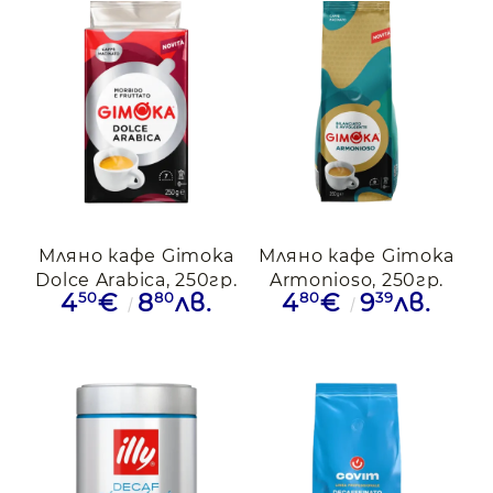
Мляно кафе Gimoka
Мляно кафе Gimoka
Dolce Arabica, 250гр.
Armonioso, 250гр.
50
80
80
39
4
€
8
лв.
4
€
9
лв.