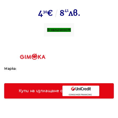
4
€
8
41
лв.
30
В наличност
Марка:
Купи на изплащане с