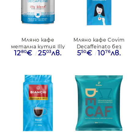
Мляно кафе
Мляно кафе Covim
метална кутия Illy
Decaffeinato без
80
03
50
76
12
€
25
лв.
5
€
10
лв.
Decaffeinato, 250гр.
кофеин, 250гр.