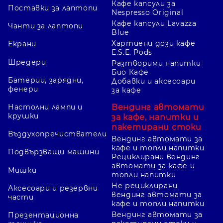
Кафе капсули за
Поставки за лаптопи
Nespresso Original
Кафе капсули Lavazza
Чанти за лаптопи
Blue
Хартиени дози кафе
Екрани
E.S.E. Pods
Шредери
Разтворими напитки
Био Кафе
Батерии, зарядни,
Добавки и аксесоари
фенери
за кафе
Вендинг автомати
Настолни лампи и
крушки
за кафе, напитки и
пакетирани стоки
Въздухопречистватели
Вендинг автомати за
кафе и топли напитки
Подвързващи машини
Рециклирани вендинг
автомати за кафе и
Мишки
топли напитки
Не рециклирани
Аксесоари и резервни
вендинг автомати за
части
кафе и топли напитки
Вендинг автомати за
Презентационна