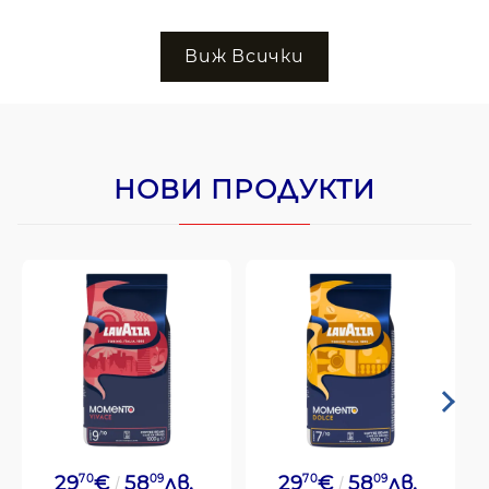
Виж Всички
НОВИ ПРОДУКТИ
29
70
€
58
09
лв.
29
70
€
58
09
лв.