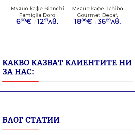
Мляно кафе Bianchi
Мляно кафе Тchibo
Famiglia Doro
Gourmet Decaf,
60
91
86
89
6
€
12
лв.
18
€
36
лв.
Decafеnato, 250гр.
500гр.
КАКВО КАЗВАТ КЛИЕНТИТЕ НИ
ЗА НАС:
БЛОГ СТАТИИ