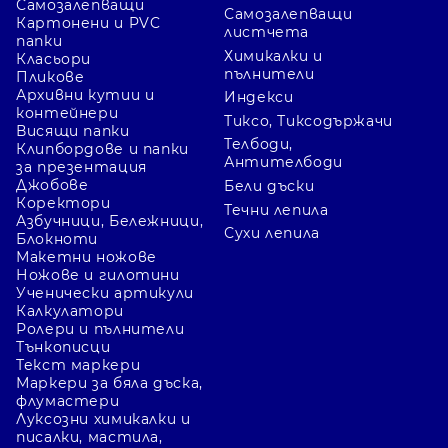
Самозалепващи
Самозалепващи
Картонени и PVC
листчета
папки
Химикалки и
Класьори
пълнители
Пликове
Архивни кутии и
Индекси
контейнери
Тиксо, Тиксодържачи
Висящи папки
Телбоди,
Клипбордове и папки
Антителбоди
за презентация
Джобове
Бели дъски
Коректори
Течни лепила
Азбучници, Бележници,
Сухи лепила
Блокноти
Макетни ножове
Ножове и гилотини
Ученически артикули
Калкулатори
Ролери и пълнители
Тънкописци
Текст маркери
Маркери за бяла дъска,
флумастери
Луксозни химикалки и
писалки, мастила,