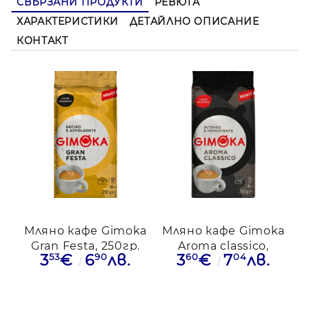
СВЪРЗАНИ ПРОДУКТИ
РЕВЮТА
ХАРАКТЕРИСТИКИ
ДЕТАЙЛНО ОПИСАНИЕ
КОНТАКТ
Мляно кафе Gimoka
Мляно кафе Gimoka
Gran Festa, 250гр.
Aroma classico,
53
90
60
04
3
€
6
лв.
3
€
7
лв.
250гр.