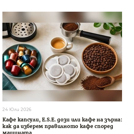
24 Юли 2026
Кафе капсули, E.S.E. дози или кафе на зърна:
как да изберем правилното кафе според
машината