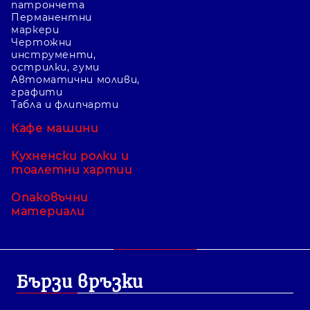
патрончета
Перманентни
маркери
Чертожни
инструменти,
острилки, гуми
Автоматични моливи,
графити
Табла и флипчарти
Кафе машини
Кухненски ролки и
тоалетни хартии
Опаковъчни
материали
Бързи връзки