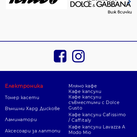
Виж всички
Електроника
Мляно кафе
Кафе капсули
Кафе капсули
Тонер касети
съвместими с Dolce
Gusto
Външни Хард Дискове
Кафе капсули Cafissimo
Ламинатори
/ Caffitaly
Кафе капсули Lavazza A
Аксесоари за лаптопи
Modo Mio