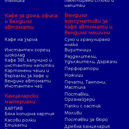
пакетирани стоки и
техника
напитки
Вендинг
Кафе за дома, офиса
консумативи за
и вендинг
кафе автомати и
автомати
вендинг машини
Кафе на зърна
Сухо и гранулирано
мляко
Инстантен горещ
Визитници
шоколад
Разделители,
Кафе 3в1, капучино и
Удължители, Държачи
инстантни напитки
Перфоратори
Картонени чаши и
Ножици
бъркалки за кафе и
вендинг автомати
Печати, Тампони,
Инстантен чай
Мастила
Поставки,
Канцеларски
Органайзери
материали
Папки с ластик
ХАРТИЯ
Моливи
Бяла копирна хартия
Поставки за бюро
Касови ролки
Етикети
Дребна канцелария