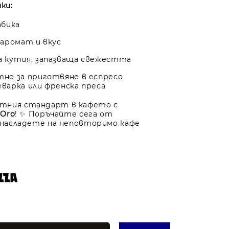
ки:
абика
 аромат и вкус
 кутия, запазваща свежестта
но за приготвяне в еспресо
еварка или френска преса
тния стандарт в кафето с
 Oro
! ✨ Поръчайте сега от
е насладете на неповторимо кафе