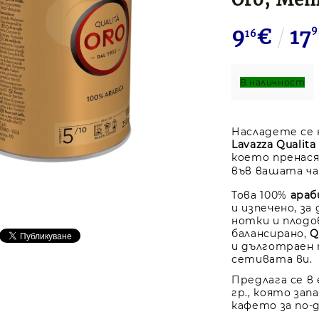
9
€
17
9
16
В наличност
Насладете се 
Lavazza Qualita
което пренас
във вашата ча
Това 100%
араб
и изпечено, за
нотки и плодо
балансирано,
Q
и дълготраен 
сетивата ви.
Предлага се в
гр., която за
кафето за по-д