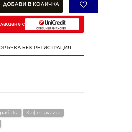
плащане с
ОРЪЧКА БЕЗ РЕГИСТРАЦИЯ
н съм с
Политиката за
анни
ржем с
 на
Арабика
Кафе Lavazza