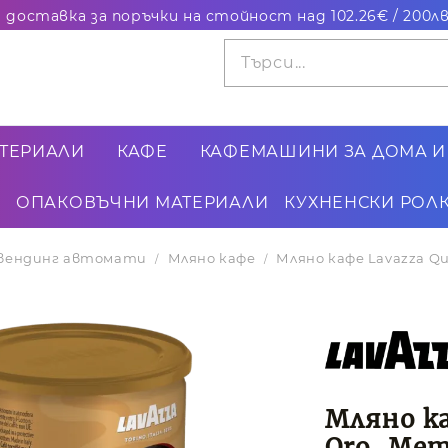
ТЕРИАЛИ
КАФЕ
КАФЕМАШИНИ ЗА ДОМА И
ОПАКОВЪЧНИ МАТЕРИАЛИ
КУХНЕНСКИ РОЛК
и вендинг автомати
Мляно кафе
Мляно кафе Lavazza Qu
Мляно ка
Oro, Мет