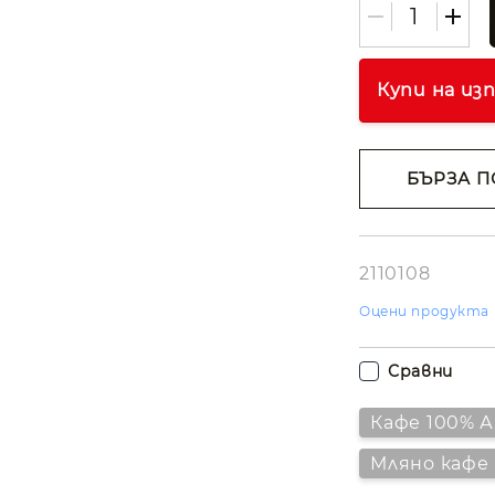
Купи на из
БЪРЗА П
Съгласе
лични д
Ние ще се свъ
вас в рамките
2110108
работния ден.
Оцени продукта
Сравни
Кафе 100% 
Мляно кафе