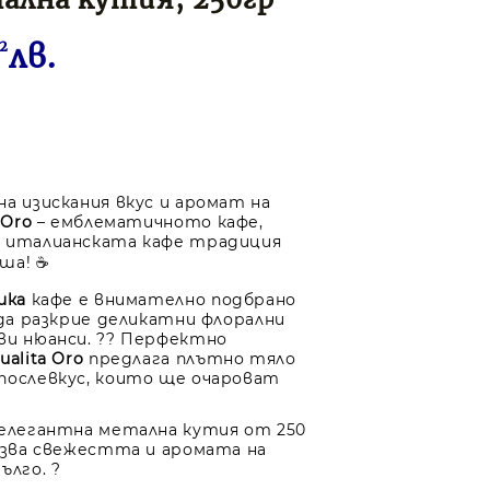
2
лв.
на изискания вкус и аромат на
 Oro
– емблематичното кафе,
я италианската кафе традиция
ша! ☕
ика
кафе е внимателно подбрано
 да разкрие деликатни флорални
ви нюанси. ?? Перфектно
ualita Oro
предлага плътно тяло
послевкус, които ще очароват
 елегантна метална кутия от 250
пазва свежестта и аромата на
ълго. ?