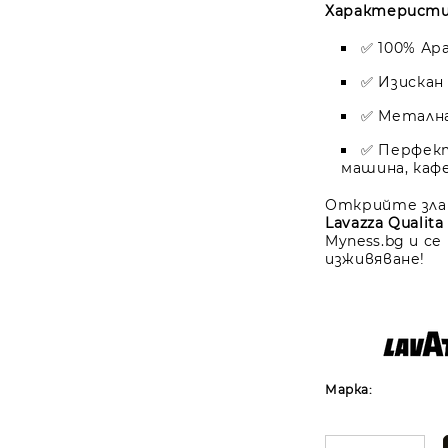
Характеристи
✅ 100% Ар
✅ Изискан
✅ Метална
✅ Перфект
машина, каф
Открийте зла
Lavazza Qualita
Myness.bg и с
изживяване!
Марка: