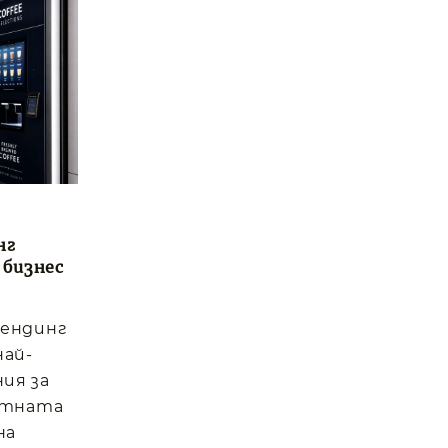
нг
 бизнес
вендинг
най-
ия за
отната
на