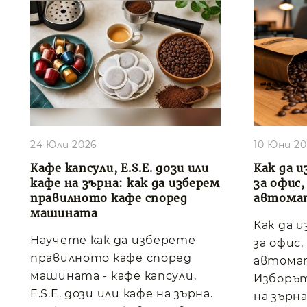
24 Юли 2026
10 Юни 2
Кафе капсули, E.S.E. дози или
Как да и
кафе на зърна: как да изберем
за офис
правилното кафе според
автома
машината
Как да 
Научете как да изберете
за офис
правилното кафе според
автома
машината - кафе капсули,
Изборът
E.S.E. дози или кафе на зърна.
на зърна