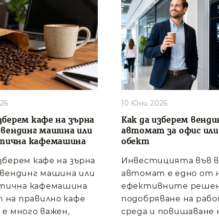
026
10 Юни 2026
зберем кафе на зърна
Как да изберем венди
, вендинг машина или
автомат за офис или
тична кафемашина
обект
изберем кафе на зърна
Инвестицията във 
, вендинг машина или
автомат е едно от 
тична кафемашина
ефективните решен
 на правилно кафе
подобряване на раб
 е много важен,
среда и повишаване 