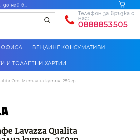
Безплатна доставка за поръчки на стойност над 102.26€ / 200лв. до най-близкия до Вас офис на Еконт
Телефон за връзка с
нас:
0888853505
 ОФИСА
ВЕНДИНГ КОНСУМАТИВИ
И И ТОАЛЕТНИ ХАРТИИ
alita Oro, Метална кутия, 250гр
фе Lavazza Qualita
ална кутия, 250гр