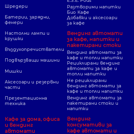
E.S.E. Pods
Шредери
Разтворими напитки
Био Кафе
Батерии, зарядни,
Добавки и аксесоари
фенери
за кафе
Вендинг автомати
Настолни лампи и
крушки
за кафе, напитки и
пакетирани стоки
Въздухопречистватели
Вендинг автомати за
кафе и топли напитки
Подвързващи машини
Рециклирани вендинг
автомати за кафе и
Мишки
топли напитки
Не рециклирани
Аксесоари и резервни
вендинг автомати за
части
кафе и топли напитки
Вендинг автомати за
Презентационна
пакетирани стоки и
техника
напитки
Вендинг
Кафе за дома, офиса
консумативи за
и вендинг
кафе автомати и
автомати