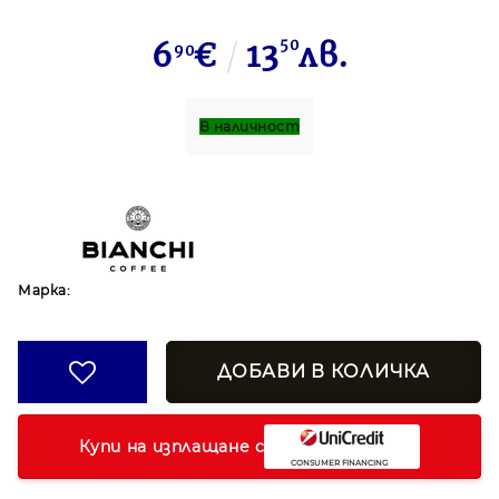
6
€
13
50
лв.
90
В наличност
Марка:
Купи на изплащане с