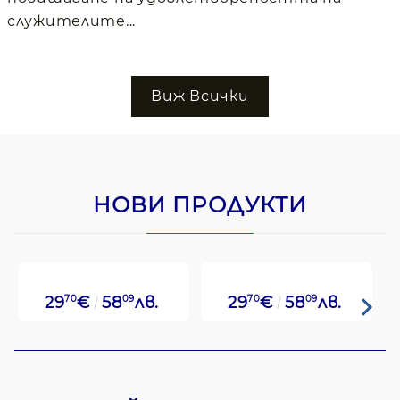
служителите...
Виж Всички
НОВИ ПРОДУКТИ
29
70
€
58
09
лв.
29
70
€
58
09
лв.