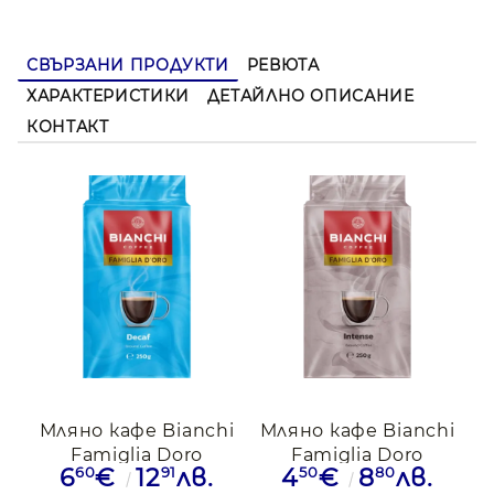
СВЪРЗАНИ ПРОДУКТИ
РЕВЮТА
ХАРАКТЕРИСТИКИ
ДЕТАЙЛНО ОПИСАНИЕ
КОНТАКТ
Мляно кафе Bianchi
Мляно кафе Bianchi
Famiglia Doro
Famiglia Doro
60
91
50
80
6
€
12
лв.
4
€
8
лв.
Decafеnato, 250гр.
Intense, 250гр.