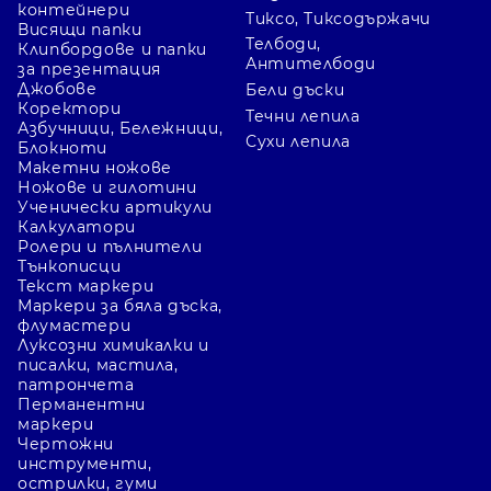
контейнери
Тиксо, Тиксодържачи
Висящи папки
Телбоди,
Клипбордове и папки
Антителбоди
за презентация
Джобове
Бели дъски
Коректори
Течни лепила
Азбучници, Бележници,
Сухи лепила
Блокноти
Макетни ножове
Ножове и гилотини
Ученически артикули
Калкулатори
Ролери и пълнители
Тънкописци
Текст маркери
Маркери за бяла дъска,
флумастери
Луксозни химикалки и
писалки, мастила,
патрончета
Перманентни
маркери
Чертожни
инструменти,
острилки, гуми