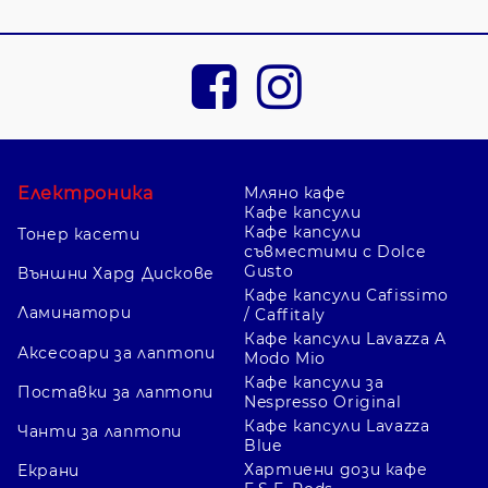
Електроника
Мляно кафе
Кафе капсули
Кафе капсули
Тонер касети
съвместими с Dolce
Gusto
Външни Хард Дискове
Кафе капсули Cafissimo
Ламинатори
/ Caffitaly
Кафе капсули Lavazza A
Аксесоари за лаптопи
Modo Mio
Кафе капсули за
Поставки за лаптопи
Nespresso Original
Кафе капсули Lavazza
Чанти за лаптопи
Blue
Хартиени дози кафе
Екрани