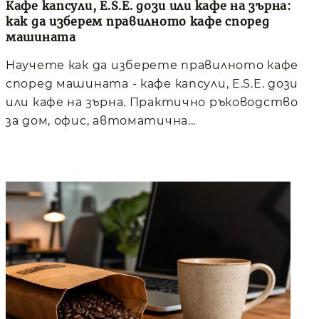
Кафе капсули, E.S.E. дози или кафе на зърна:
как да изберем правилното кафе според
машината
Научете как да изберете правилното кафе
според машината - кафе капсули, E.S.E. дози
или кафе на зърна. Практично ръководство
за дом, офис, автоматична...