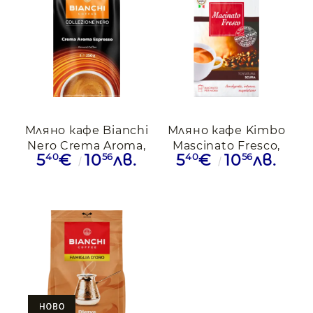
Мляно кафе Bianchi
Мляно кафе Kimbo
Nero Crema Aroma,
Mascinato Fresco,
40
56
40
56
5
€
10
лв.
5
€
10
лв.
0.250кг
0.250кг