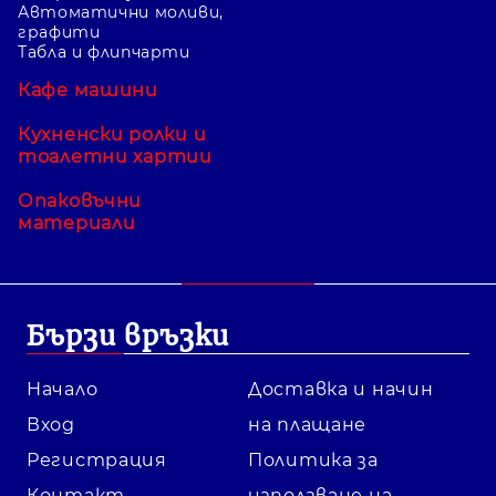
Автоматични моливи,
графити
Табла и флипчарти
Кафе машини
Кухненски ролки и
тоалетни хартии
Опаковъчни
материали
Бързи връзки
Начало
Доставка и начин
Вход
на плащане
Регистрация
Политика за
Контакт
използване на