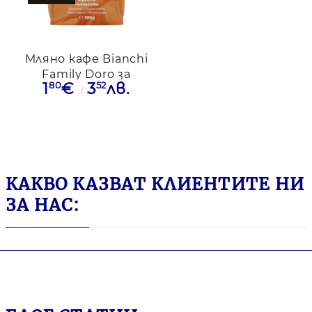
Мляно кафе Bianchi
Family Doro за
80
52
1
€
3
лв.
джезве, 100 гр
КАКВО КАЗВАТ КЛИЕНТИТЕ НИ
ЗА НАС: