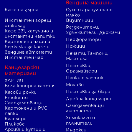
вендинг машини
Кафе на зърна
Сухо и гранулирано
мляко
Инстантен горещ
Визитници
шоколад
Разделители,
Кафе 3в1, капучино и
Удължители, Държачи
инстантни напитки
Перфоратори
Картонени чаши и
Ножици
бъркалки за кафе и
вендинг автомати
Печати, Тампони,
Инстантен чай
Мастила
Поставки,
Канцеларски
Органайзери
материали
Папки с ластик
ХАРТИЯ
Моливи
Бяла копирна хартия
Поставки за бюро
Касови ролки
Етикети
Дребна канцелария
Самозалепващи
Самозалепващи
Картонени и PVC
листчета
папки
Химикалки и
Класьори
пълнители
Пликове
Архивни кутии и
Индекси