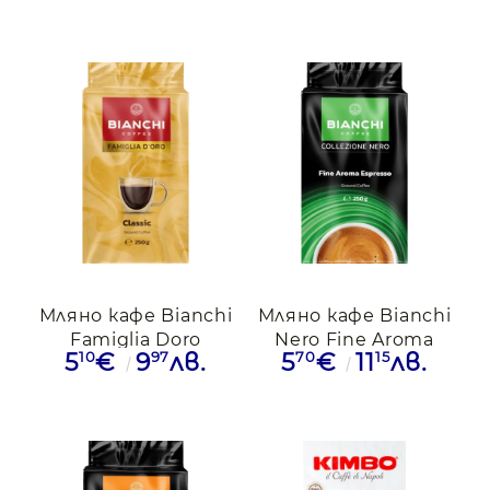
Мляно кафе Bianchi
Мляно кафе Bianchi
Famiglia Doro
Nero Fine Aroma
10
97
70
15
5
€
9
лв.
5
€
11
лв.
Classic, 250гр.
Espresso, 250гр.