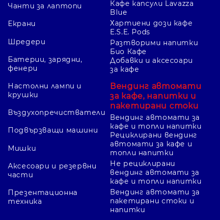
Кафе капсули Lavazza
Чанти за лаптопи
Blue
Хартиени дози кафе
Екрани
E.S.E. Pods
Шредери
Разтворими напитки
Био Кафе
Батерии, зарядни,
Добавки и аксесоари
фенери
за кафе
Вендинг автомати
Настолни лампи и
крушки
за кафе, напитки и
пакетирани стоки
Въздухопречистватели
Вендинг автомати за
кафе и топли напитки
Подвързващи машини
Рециклирани вендинг
автомати за кафе и
Мишки
топли напитки
Не рециклирани
Аксесоари и резервни
вендинг автомати за
части
кафе и топли напитки
Вендинг автомати за
Презентационна
пакетирани стоки и
техника
напитки