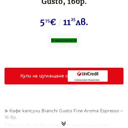
Gusto, 16бр.
5
€
11
25
лв.
75
В наличност
Купи на изплащане с
☕ Кафе капсули Bianchi Gusto Fine Aroma Espresso –
16 бр.
? Bianchi Gusto Fine Aroma Espresso предлага