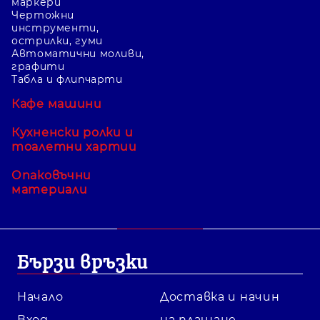
маркери
Чертожни
инструменти,
острилки, гуми
Автоматични моливи,
графити
Табла и флипчарти
Кафе машини
Кухненски ролки и
тоалетни хартии
Опаковъчни
материали
Бързи връзки
Начало
Доставка и начин
Вход
на плащане