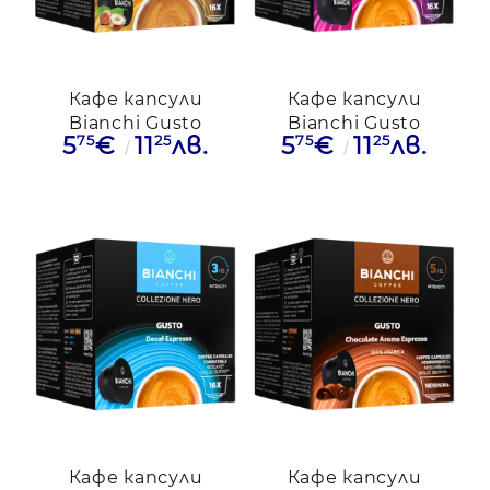
Кафе капсули
Кафе капсули
Bianchi Gusto
Bianchi Gusto
75
25
75
25
5
€
11
лв.
5
€
11
лв.
Hazelnut Aroma
Arabica Espresso
Espresso Dolce
Dolce Gusto, 16бр.
Gusto, 16бр.
Кафе капсули
Кафе капсули