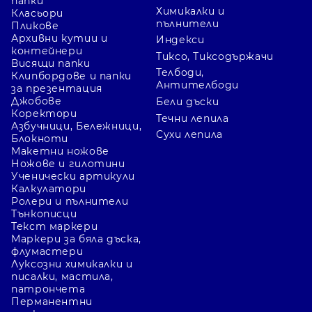
папки
Химикалки и
Класьори
пълнители
Пликове
Архивни кутии и
Индекси
контейнери
Тиксо, Тиксодържачи
Висящи папки
Телбоди,
Клипбордове и папки
Антителбоди
за презентация
Джобове
Бели дъски
Коректори
Течни лепила
Азбучници, Бележници,
Сухи лепила
Блокноти
Макетни ножове
Ножове и гилотини
Ученически артикули
Калкулатори
Ролери и пълнители
Тънкописци
Текст маркери
Маркери за бяла дъска,
флумастери
Луксозни химикалки и
писалки, мастила,
патрончета
Перманентни