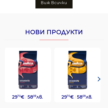
Виж Всички
НОВИ ПРОДУКТИ
29
70
€
58
09
лв.
29
70
€
58
09
лв.