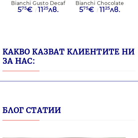
Bianchi Gusto Decaf
Bianchi Chocolate
75
25
75
25
5
€
11
лв.
5
€
11
лв.
Espresso Dolce
Aroma Espresso
Gusto, 16бр.
Dolce Gusto, 16бр.
КАКВО КАЗВАТ КЛИЕНТИТЕ НИ
ЗА НАС:
БЛОГ СТАТИИ