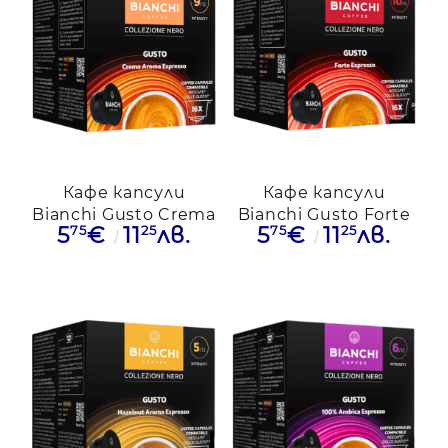
Кафе капсули
Кафе капсули
Bianchi Gusto Crema
Bianchi Gusto Forte
75
25
75
25
5
€
11
лв.
5
€
11
лв.
Aroma Espresso
Espresso Dolce
Dolce Gusto, 16бр.
Gusto, 16бр.