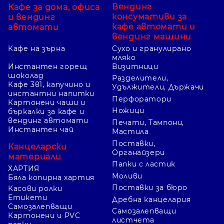
Вендинг
Кафе за дома, офиса
консумативи за
и вендинг
кафе автомати и
автомати
вендинг машини
Кафе на зърна
Сухо и гранулирано
мляко
Инстантен горещ
Визитници
шоколад
Разделители,
Кафе 3в1, капучино и
Удължители, Държачи
инстантни напитки
Перфоратори
Картонени чаши и
Ножици
бъркалки за кафе и
вендинг автомати
Печати, Тампони,
Инстантен чай
Мастила
Поставки,
Канцеларски
Органайзери
материали
Папки с ластик
ХАРТИЯ
Моливи
Бяла копирна хартия
Поставки за бюро
Касови ролки
Етикети
Дребна канцелария
Самозалепващи
Самозалепващи
Картонени и PVC
листчета