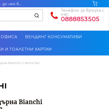
Безплатна доставка за поръчки на стойност над 102.26€ / 200лв. до най-близкия до Вас офис на Еконт
Телефон за връзка с
нас:
0888853505
 ОФИСА
ВЕНДИНГ КОНСУМАТИВИ
И И ТОАЛЕТНИ ХАРТИИ
рна Bianchi Latino,1кг
зърна Bianchi
г