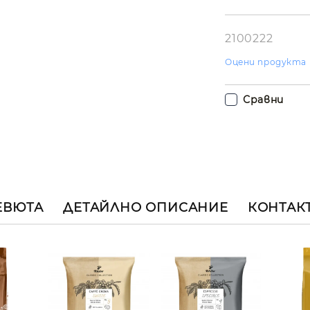
лични д
Ние ще се свъ
вас в рамките
2100222
работния ден.
Оцени продукта
Сравни
ЕВЮТА
ДЕТАЙЛНО ОПИСАНИЕ
КОНТАК