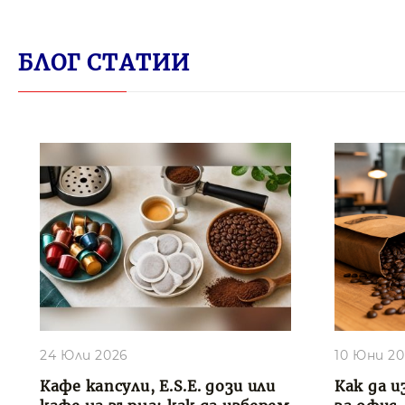
БЛОГ СТАТИИ
24 Юли 2026
10 Юни 2
Кафе капсули, E.S.E. дози или
Как да и