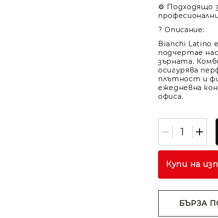
⚙️ Подходящо 
професионалн
? Описание:
Bianchi Latino 
подчертае нас
зърната. Комб
осигурява пер
плътност и фи
ежедневна кон
офиса.
Купи на из
БЪРЗА П
Съгласе