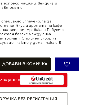
за еспресо машини, вендинг и
и автомати
е специално изпечено, за да
итения вкус и аромата на кафе
инацията от Арабика и Робуста
фектен баланс между сила,
н аромат. Отличен избор за
сумация както у дома, така и в
плащане с
ОРЪЧКА БЕЗ РЕГИСТРАЦИЯ
н съм с
Политиката за