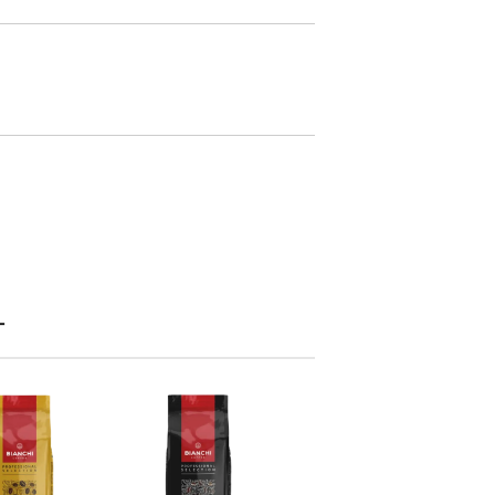
анни
ржем с
 на
Т