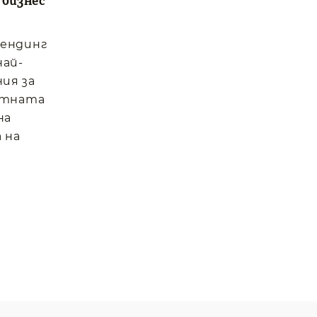
 бизнес
вендинг
най-
ия за
отната
на
 на