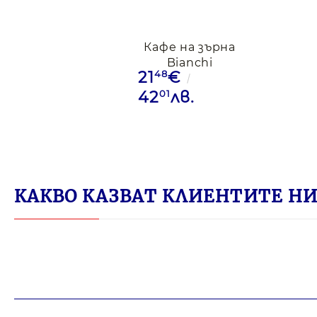
Кафе на зърна
Bianchi
48
21
€
Rosso,1кг
01
42
лв.
КАКВО КАЗВАТ КЛИЕНТИТЕ НИ 