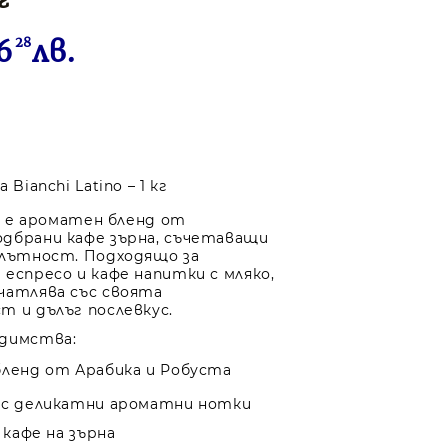
6
28
лв.
 Bianchi Latino – 1 кг
no е ароматен бленд от
дбрани кафе зърна, съчетаващи
плътност. Подходящо за
 еспресо и кафе напитки с мляко,
чатлява със своята
т и дълъг послевкус.
едимства:
бленд от Арабика и Робуста
 с деликатни ароматни нотки
г кафе на зърна