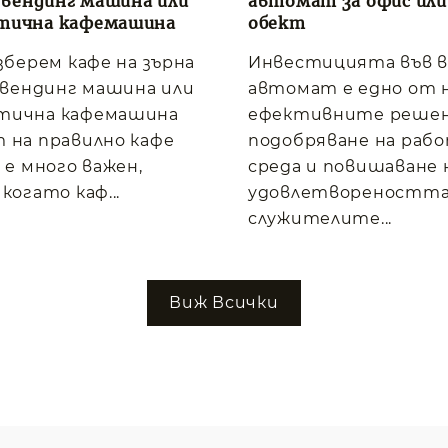
, вендинг машина или
автомат за офис или
тична кафемашина
обект
изберем кафе на зърна
Инвестицията във 
, вендинг машина или
автомат е едно от 
тична кафемашина
ефективните решен
 на правилно кафе
подобряване на раб
 е много важен,
среда и повишаване 
когато каф...
удовлетвореността
служителите...
Виж Всички