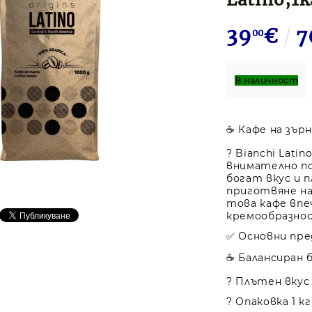
39
€
7
00
В наличност
☕ Кафе на зърна
? Bianchi Lati
внимателно по
богат вкус и 
приготвяне на
това кафе впе
кремообразнос
✅ Основни пр
☕ Балансиран 
? Плътен вкус
? Опаковка 1 к