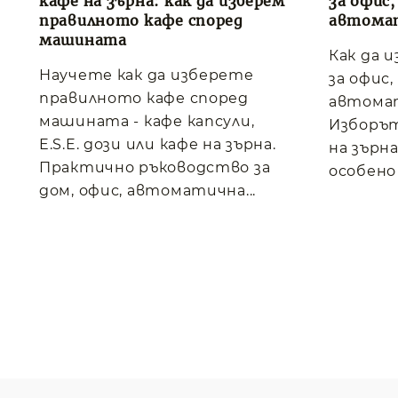
кафе на зърна: как да изберем
за офис
правилното кафе според
автома
машината
Как да 
Научете как да изберете
за офис
правилното кафе според
автома
машината - кафе капсули,
Изборът
E.S.E. дози или кафе на зърна.
на зърна
Практично ръководство за
особено 
дом, офис, автоматична...