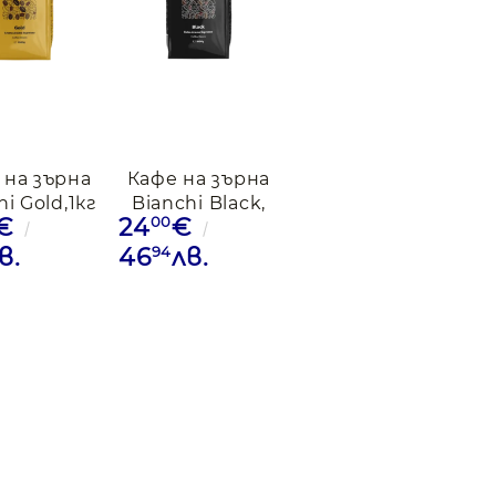
 на зърна
Кафе на зърна
hi Gold,1кг
Bianchi Black,
00
€
24
€
1кг
94
в.
46
лв.