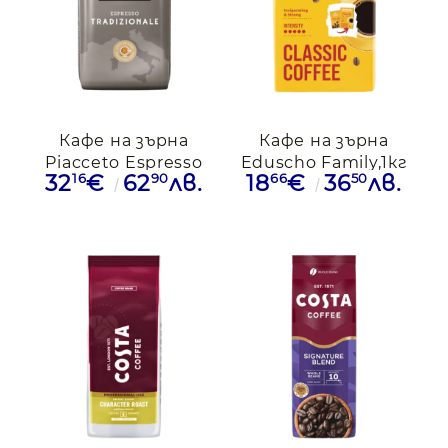
Кафе на зърна
Кафе на зърна
Piacceto Espresso
Eduscho Family,1кг
16
90
66
50
32
€
62
лв.
18
€
36
лв.
Traditionale 1kg