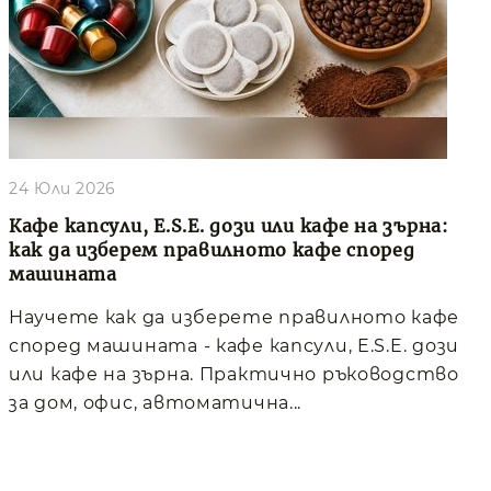
24 Юли 2026
Кафе капсули, E.S.E. дози или кафе на зърна:
как да изберем правилното кафе според
машината
Научете как да изберете правилното кафе
според машината - кафе капсули, E.S.E. дози
или кафе на зърна. Практично ръководство
за дом, офис, автоматична...