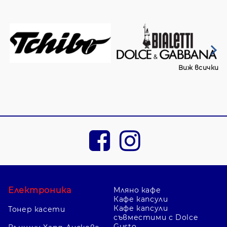
Виж всички
Електроника
Мляно кафе
Кафе капсули
Кафе капсули
Тонер касети
съвместими с Dolce
Gusto