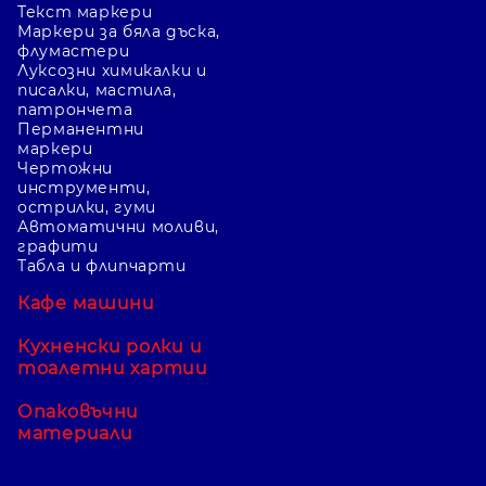
Текст маркери
Маркери за бяла дъска,
флумастери
Луксозни химикалки и
писалки, мастила,
патрончета
Перманентни
маркери
Чертожни
инструменти,
острилки, гуми
Автоматични моливи,
графити
Табла и флипчарти
Кафе машини
Кухненски ролки и
тоалетни хартии
Опаковъчни
материали