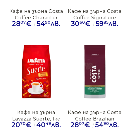
Кафе на зърна Costa
Кафе на зърна Costa
Coffee Character
Coffee Signature
07
90
60
85
28
€
54
лв.
30
€
59
лв.
Roast Medium
Dark Blend, 1кг
Roast, 1кг.
Кафе на зърна
Кафе на зърна Costa
Lavazza Suerte, 1кг
Coffee Brazilian
70
49
07
90
20
€
40
лв.
28
€
54
лв.
Single Origin