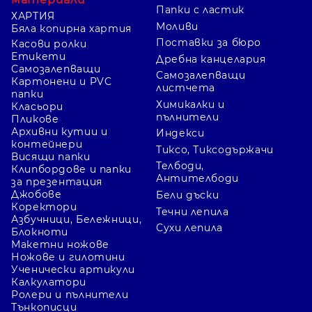
Папки с ластик
ХАРТИЯ
Моливи
Бяла копирна хартия
Поставки за бюро
Касови ролки
Етикети
Дребна канцелария
Самозалепващи
Самозалепващи
Картонени и PVC
листчета
папки
Химикалки и
Класьори
пълнители
Пликове
Архивни кутии и
Индекси
контейнери
Тиксо, Тиксодържачи
Висящи папки
Телбоди,
Клипбордове и папки
Антителбоди
за презентация
Джобове
Бели дъски
Коректори
Течни лепила
Азбучници, Бележници,
Сухи лепила
Блокноти
Макетни ножове
Ножове и гилотини
Ученически артикули
Калкулатори
Ролери и пълнители
Тънкописци