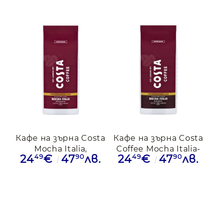
Character Roast-
Dark Roast, 1кг.
Кафе на зърна Costa
Кафе на зърна Costa
Mocha Italia,
Coffee Mocha Italia-
49
90
49
90
24
€
47
лв.
24
€
47
лв.
Medium Roast, 1кг.
Dark Roast, 1кг.