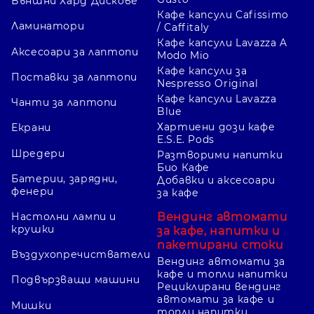
Външни Хард Дискове
Кафе капсули Cafissimo
Ламинатори
/ Caffitaly
Кафе капсули Lavazza A
Аксесоари за лаптопи
Modo Mio
Кафе капсули за
Поставки за лаптопи
Nespresso Original
Кафе капсули Lavazza
Чанти за лаптопи
Blue
Хартиени дози кафе
Екрани
E.S.E. Pods
Шредери
Разтворими напитки
Био Кафе
Батерии, зарядни,
Добавки и аксесоари
фенери
за кафе
Вендинг автомати
Настолни лампи и
крушки
за кафе, напитки и
пакетирани стоки
Въздухопречистватели
Вендинг автомати за
кафе и топли напитки
Подвързващи машини
Рециклирани вендинг
автомати за кафе и
Мишки
топли напитки