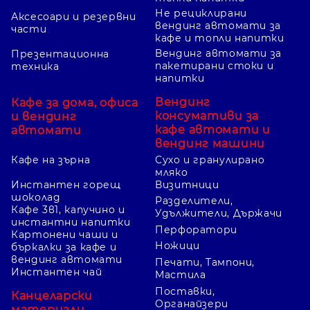
Не рециклирани
Аксесоари и резервни
вендинг автомати за
части
кафе и топли напитки
Вендинг автомати за
Презентационна
пакетирани стоки и
техника
напитки
Вендинг
Кафе за дома, офиса
консумативи за
и вендинг
кафе автомати и
автомати
вендинг машини
Кафе на зърна
Сухо и гранулирано
мляко
Инстантен горещ
Визитници
шоколад
Разделители,
Кафе 3в1, капучино и
Удължители, Държачи
инстантни напитки
Перфоратори
Картонени чаши и
Ножици
бъркалки за кафе и
вендинг автомати
Печати, Тампони,
Инстантен чай
Мастила
Поставки,
Канцеларски
Органайзери
материали