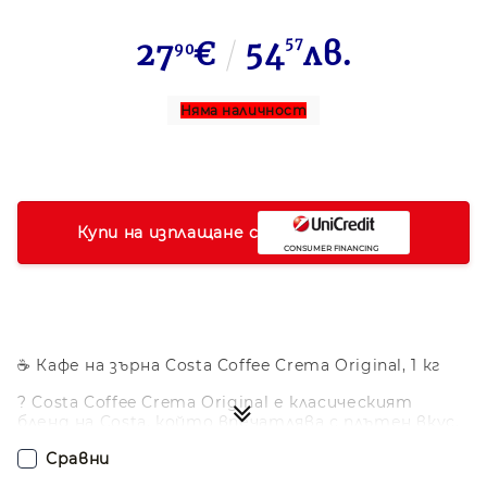
27
€
54
57
лв.
90
Няма наличност
Купи на изплащане с
☕ Кафе на зърна Costa Coffee Crema Original, 1 кг
? Costa Coffee Crema Original е класическият
бленд на Costa, който впечатлява с плътен вкус,
фин баланс и кадифена крема. Създадено е за
Сравни
тези, които искат да се насладят на истинско
кафе изживяване у дома или в офиса.