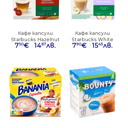
Кафе капсули
Кафе капсули
Starbucks Hazelnut
Starbucks White
50
67
90
45
7
€
14
лв.
7
€
15
лв.
Macchiato
Mocha съвместими
съвместими с
с Dolce Gusto, 12бр.
Dolce Gusto, 6бр.