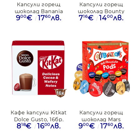
Капсули горещ
Капсули горещ
шоколад Banania
шоколад Bounty
00
60
16
00
9
€
17
лв.
7
€
14
лв.
съвместими с
Dolce Gusto, 8бр
Dolce Gusto, 12
капсули
Кафе капсули Kitkat
Капсули горещ
Dolce Gusto, 16бр.
шоколад Mars
18
00
00
60
8
€
16
лв.
9
€
17
лв.
Selebrations, Dolce
Gusto, 8бр