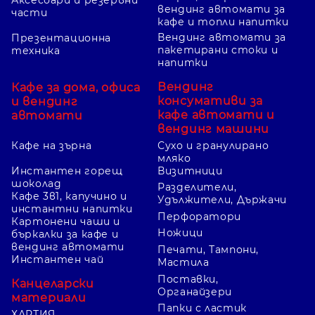
вендинг автомати за
части
кафе и топли напитки
Вендинг автомати за
Презентационна
пакетирани стоки и
техника
напитки
Вендинг
Кафе за дома, офиса
консумативи за
и вендинг
кафе автомати и
автомати
вендинг машини
Кафе на зърна
Сухо и гранулирано
мляко
Инстантен горещ
Визитници
шоколад
Разделители,
Кафе 3в1, капучино и
Удължители, Държачи
инстантни напитки
Перфоратори
Картонени чаши и
Ножици
бъркалки за кафе и
вендинг автомати
Печати, Тампони,
Инстантен чай
Мастила
Поставки,
Канцеларски
Органайзери
материали
Папки с ластик
ХАРТИЯ