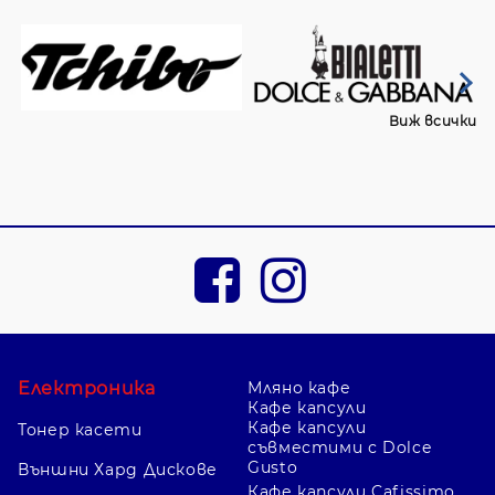
Виж всички
Електроника
Мляно кафе
Кафе капсули
Кафе капсули
Тонер касети
съвместими с Dolce
Gusto
Външни Хард Дискове
Кафе капсули Cafissimo