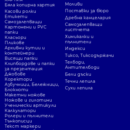
Моливи
Бяла копирна хартия
Поставки за бюро
Касови ролки
Етикети
Дребна канцелария
Самозалепващи
Самозалепващи
Картонени и PVC
листчета
папки
Химикалки и
Класьори
пълнители
Пликове
Архивни кутии и
Индекси
контейнери
Тиксо, Тиксодържачи
Висящи папки
Телбоди,
Клипбордове и папки
Антителбоди
за презентация
Джобове
Бели дъски
Коректори
Течни лепила
Азбучници, Бележници,
Сухи лепила
Блокноти
Макетни ножове
Ножове и гилотини
Ученически артикули
Калкулатори
Ролери и пълнители
Тънкописци
Текст маркери