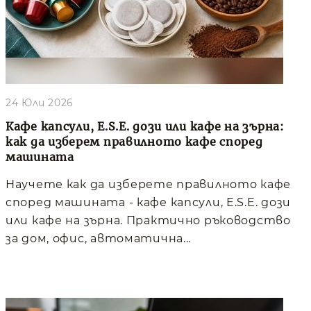
24 Юли 2026
Кафе капсули, E.S.E. дози или кафе на зърна:
как да изберем правилното кафе според
машината
Научете как да изберете правилното кафе
според машината - кафе капсули, E.S.E. дози
или кафе на зърна. Практично ръководство
за дом, офис, автоматична...