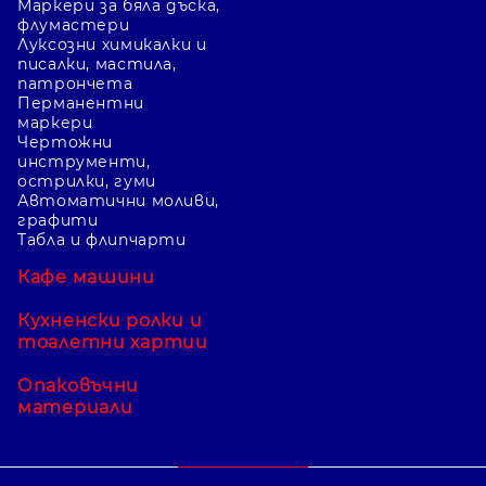
Маркери за бяла дъска,
флумастери
Луксозни химикалки и
писалки, мастила,
патрончета
Перманентни
маркери
Чертожни
инструменти,
острилки, гуми
Автоматични моливи,
графити
Табла и флипчарти
Кафе машини
Кухненски ролки и
тоалетни хартии
Опаковъчни
материали