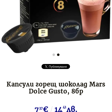
Капсули горещ шоколад Mars
Dolce Gusto, 8бр
7
€
14
41
лв.
37