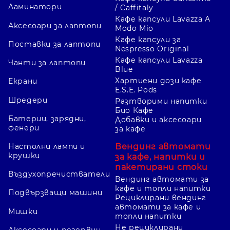
Ламинатори
/ Caffitaly
Кафе капсули Lavazza A
Аксесоари за лаптопи
Modo Mio
Кафе капсули за
Поставки за лаптопи
Nespresso Original
Кафе капсули Lavazza
Чанти за лаптопи
Blue
Хартиени дози кафе
Екрани
E.S.E. Pods
Шредери
Разтворими напитки
Био Кафе
Батерии, зарядни,
Добавки и аксесоари
фенери
за кафе
Вендинг автомати
Настолни лампи и
крушки
за кафе, напитки и
пакетирани стоки
Въздухопречистватели
Вендинг автомати за
кафе и топли напитки
Подвързващи машини
Рециклирани вендинг
автомати за кафе и
Мишки
топли напитки
Не рециклирани
Аксесоари и резервни