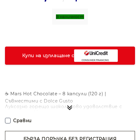
В наличност
Купи на изплащане с
☕ Mars Hot Chocolate – 8 капсули (120 г) |
Съвместими с Dolce Gusto
Луксозно горещо шоколадово удоволствие с
аромат на Mars
Сравни
Интензивен, кремообразен и наситен като
класическия Mars шоколад – тези капсули
създават изключително вкусна чашка, изпълнена
с нотки на карамел, какао и гладък млечен крем.
БЪРЗА ПОРЪЧКА БЕЗ РЕГИСТРАЦИЯ