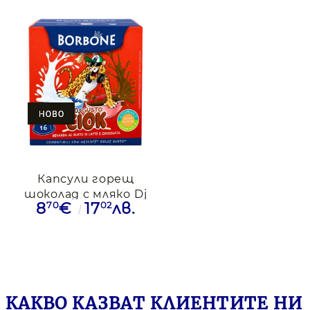
Капсули горещ
шоколад с мляко Dj
70
02
8
€
17
лв.
Gusto Ciok
съвместими с
Dolce Gusto, 16
капсули
КАКВО КАЗВАТ КЛИЕНТИТЕ НИ