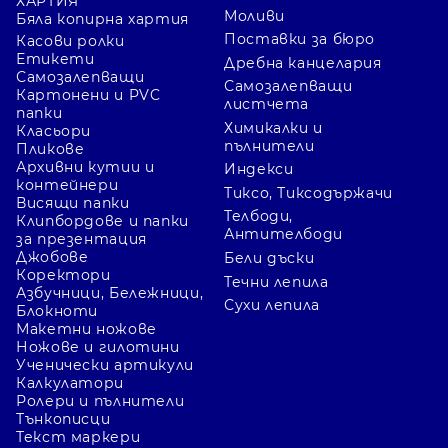
ХАРТИЯ
Моливи
Бяла копирна хартия
Поставки за бюро
Касови ролки
Етикети
Дребна канцелария
Самозалепващи
Самозалепващи
Картонени и PVC
листчета
папки
Химикалки и
Класьори
пълнители
Пликове
Архивни кутии и
Индекси
контейнери
Тиксо, Тиксодържачи
Висящи папки
Телбоди,
Клипбордове и папки
Антителбоди
за презентация
Джобове
Бели дъски
Коректори
Течни лепила
Азбучници, Бележници,
Сухи лепила
Блокноти
Макетни ножове
Ножове и гилотини
Ученически артикули
Калкулатори
Ролери и пълнители
Тънкописци
Текст маркери