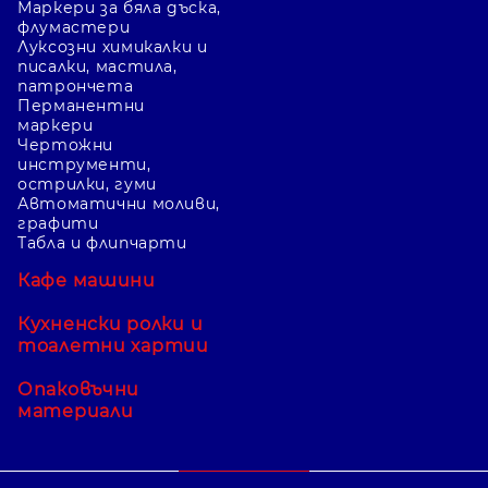
Маркери за бяла дъска,
флумастери
Луксозни химикалки и
писалки, мастила,
патрончета
Перманентни
маркери
Чертожни
инструменти,
острилки, гуми
Автоматични моливи,
графити
Табла и флипчарти
Кафе машини
Кухненски ролки и
тоалетни хартии
Опаковъчни
материали