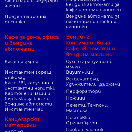
Аксесоари и резервни
вендинг автомати за
части
кафе и топли напитки
Вендинг автомати за
Презентационна
пакетирани стоки и
техника
напитки
Вендинг
Кафе за дома, офиса
консумативи за
и вендинг
кафе автомати и
автомати
вендинг машини
Кафе на зърна
Сухо и гранулирано
мляко
Инстантен горещ
Визитници
шоколад
Разделители,
Кафе 3в1, капучино и
Удължители, Държачи
инстантни напитки
Перфоратори
Картонени чаши и
Ножици
бъркалки за кафе и
вендинг автомати
Печати, Тампони,
Инстантен чай
Мастила
Поставки,
Канцеларски
Органайзери
материали
Папки с ластик