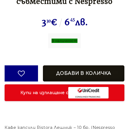
съвместими с Nespresso
3
€
6
45
лв.
30
В наличност
Купи на изплащане с
Кафе капсули Ristora Лешник – 10 бр. (Nespresso