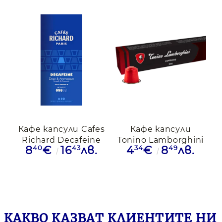
капсули
Кафе капсули Cafes
Кафе капсули
Richard Decafeine
Tonino Lamborghini
40
43
34
49
8
€
16
лв.
4
€
8
лв.
безкофеин
Espresso Red за
съвместими с
Nespresso Original,
Nespresso, 10
10 бр.
капсули
КАКВО КАЗВАТ КЛИЕНТИТЕ НИ