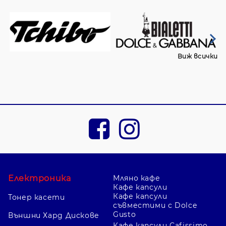
Виж всички
Електроника
Мляно кафе
Кафе капсули
Кафе капсули
Тонер касети
съвместими с Dolce
Gusto
Външни Хард Дискове
Кафе капсули Cafissimo