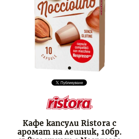
Кафе капсули Ristora с
аромат на лешник, 10бр.