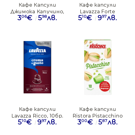
Кафе Капсули
Кафе капсули
Джимока Капучино,
Lavazza Forte
06
98
10
97
3
€
5
лв.
5
€
9
лв.
Шамфъстък,
съвместими с
Nespresso, 10бр.
Nespresso, 10бр.
Кафе капсули
Кафе капсули
Lavazza Ricco, 10бр.
Ristora Pistacchino
10
97
00
87
5
€
9
лв.
3
€
5
лв.
Nespresso
съвместими с
Nespresso, 10