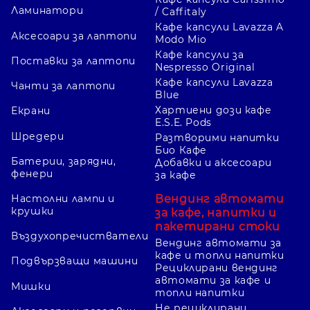
Ламинатори
/ Caffitaly
Кафе капсули Lavazza A
Аксесоари за лаптопи
Modo Mio
Кафе капсули за
Поставки за лаптопи
Nespresso Original
Кафе капсули Lavazza
Чанти за лаптопи
Blue
Хартиени дози кафе
Екрани
E.S.E. Pods
Шредери
Разтворими напитки
Био Кафе
Батерии, зарядни,
Добавки и аксесоари
фенери
за кафе
Вендинг автомати
Настолни лампи и
крушки
за кафе, напитки и
пакетирани стоки
Въздухопречистватели
Вендинг автомати за
кафе и топли напитки
Подвързващи машини
Рециклирани вендинг
автомати за кафе и
Мишки
топли напитки
Не рециклирани