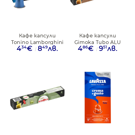
Кафе капсули
Кафе капсули
Tonino Lamborghini
Gimoka Tubo ALU
34
49
86
51
4
€
8
лв.
4
€
9
лв.
Decaffeinato
Nocciolino, 10бр.
Nespresso, 10бр.
съвместими с
Nespresso