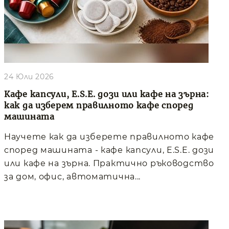
24 Юли 2026
Кафе капсули, E.S.E. дози или кафе на зърна:
как да изберем правилното кафе според
машината
Научете как да изберете правилното кафе
според машината - кафе капсули, E.S.E. дози
или кафе на зърна. Практично ръководство
за дом, офис, автоматична...