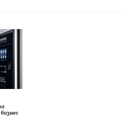
нг
 бизнес