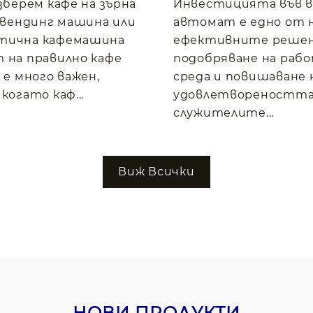
изберем кафе на зърна
Инвестицията във 
, вендинг машина или
автомат е едно от 
тична кафемашина
ефективните решен
 на правилно кафе
подобряване на раб
 е много важен,
среда и повишаване 
когато каф...
удовлетвореността
служителите...
Виж Всички
НОВИ ПРОДУКТИ