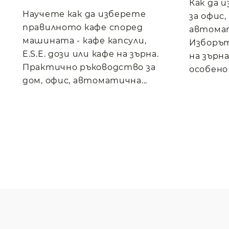
Как да 
Научете как да изберете
за офис
правилното кафе според
автома
машината - кафе капсули,
Изборът
E.S.E. дози или кафе на зърна.
на зърна
Практично ръководство за
особено 
дом, офис, автоматична...