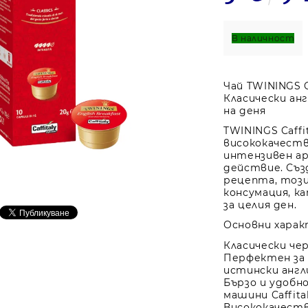
В наличност
Чай TWININGS Ca
Класически ан
на деня
TWININGS Caffit
висококачеств
интензивен ар
действие. Съз
рецепта, този
консумация, к
за целия ден.
Основни хара
Класически че
Перфектен за 
истински англ
Бързо и удобн
машини Caffita
Висококачеств