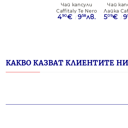
Чай капсули
Чай кап
Caffitaly Te Nero
Лайка Caff
90
58
09
4
€
9
лв.
5
€
9
Al Limone, 10бр.
10бр
КАКВО КАЗВАТ КЛИЕНТИТЕ НИ 