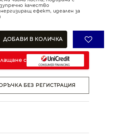
езупречно качество
нергизиращ ефект, идеален за
я
плащане с
ОРЪЧКА БЕЗ РЕГИСТРАЦИЯ
н съм с
Политиката за
анни
ржем с
 на