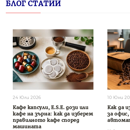
БЛОГ СТАТИИ
24 Юли 2026
10 Юни 2
Кафе капсули, E.S.E. дози или
Как да и
кафе на зърна: как да изберем
за офис
правилното кафе според
автома
машината