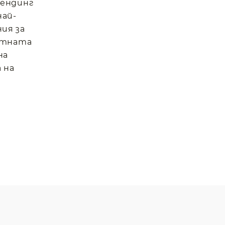
вендинг
най-
ия за
отната
на
 на