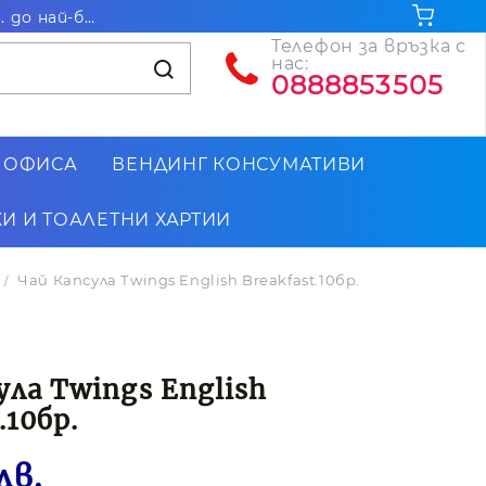
Безплатна доставка за поръчки на стойност над 102.26€ / 200лв. до най-близкия до Вас офис на Еконт
Телефон за връзка с
нас:
0888853505
 ОФИСА
ВЕНДИНГ КОНСУМАТИВИ
И И ТОАЛЕТНИ ХАРТИИ
Чай Капсула Тwings English Breakfast.10бр.
ула Тwings English
.10бр.
лв.