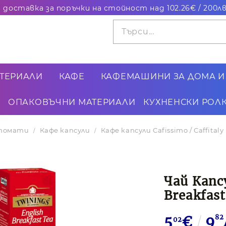
ТЕРИАЛИ
КАФЕ
КАФЕМАШИНИ ЗА ДОМА И
ОПАКОВЪЧНИ МАТЕРИАЛИ
КУХНЕНСКИ РОЛК
втомати
Кафе капсули
Кафе капсули Cafissimo / Caffitaly
Чай Капс
Breakfast
5
€
9
82
02