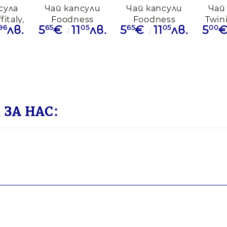
сула
Чай капсули
Чай капсули
Чай
italy,
Foodness
Foodness
Twin
96
65
05
65
05
00
лв.
5
€
11
лв.
5
€
11
лв.
5
.
Caffitaly
Caffitaly
Green
Melograno
Zenzero Limone,
Mirtillo, 10бр.
10бр.
ЗА НАС: