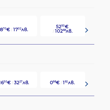
52
50
€
8
70
€
17
02
лв.
49
14
€
102
68
лв.
16
50
€
32
27
лв.
0
98
€
1
92
лв.
1
80
€