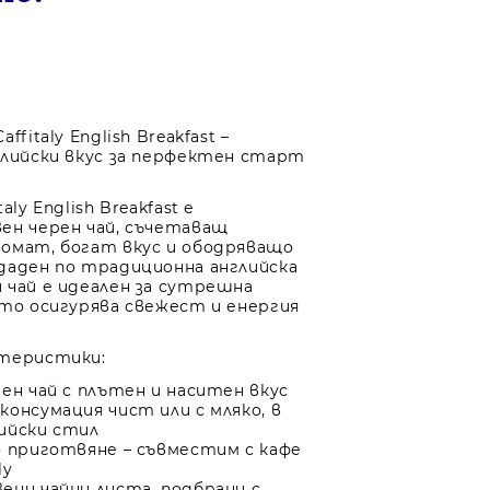
ffitaly English Breakfast –
глийски вкус за перфектен старт
aly English Breakfast е
ен черен чай, съчетаващ
омат, богат вкус и ободряващо
даден по традиционна английска
 чай е идеален за сутрешна
ато осигурява свежест и енергия
ктеристики:
рен чай с плътен и наситен вкус
консумация чист или с мляко, в
ийски стил
о приготвяне – съвместим с кафе
ly
ени чайни листа, подбрани с