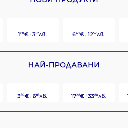
1
80
€
3
52
лв.
6
40
€
12
52
лв.
НАЙ-ПРОДАВАНИ
3
50
€
6
85
лв.
17
28
€
33
80
лв.