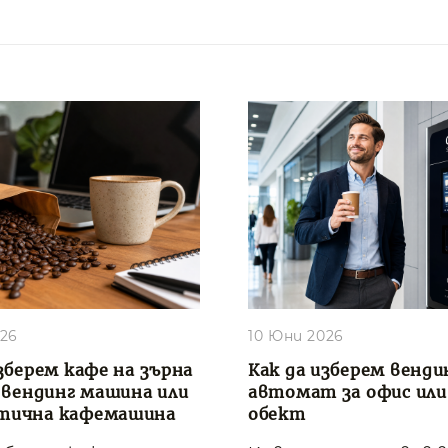
026
10 Юни 2026
зберем кафе на зърна
Как да изберем венди
, вендинг машина или
автомат за офис или
тична кафемашина
обект