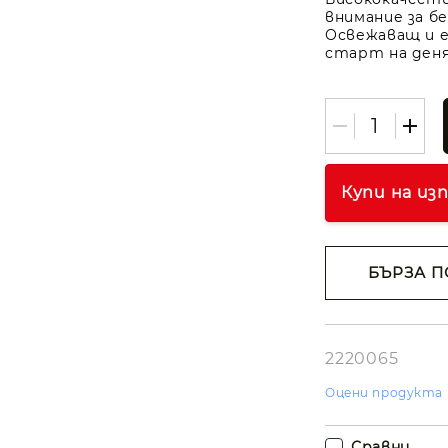
внимание за б
Освежаващ и е
старт на ден
Купи на из
БЪРЗА П
Съгласе
лични д
Ние ще се свъ
вас в рамките
2220065
работния ден.
Оцени продукта
Сравни