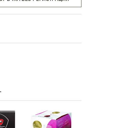
н съм с
Политиката за
анни
ржем с
 на
Т