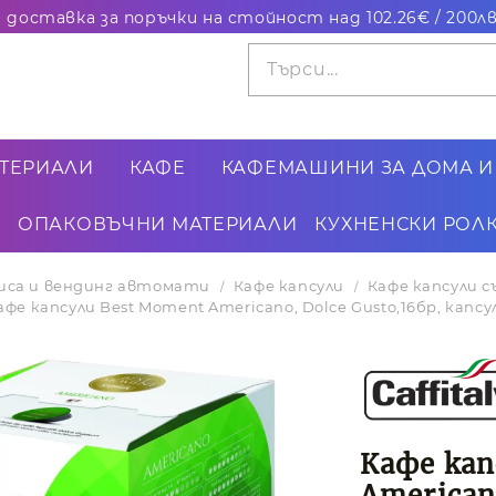
ТЕРИАЛИ
КАФЕ
КАФЕМАШИНИ ЗА ДОМА И
ОПАКОВЪЧНИ МАТЕРИАЛИ
КУХНЕНСКИ РОЛК
фиса и вендинг автомати
Кафе капсули
Кафе капсули с
афе капсули Best Moment Americano, Dolce Gusto,16бр, капсу
Кафе кап
American