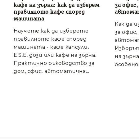
кафе на зърна: как да изберем
за офис
правилното кафе според
автома
машината
Как да 
Научете как да изберете
за офис
правилното кафе според
автома
машината - кафе капсули,
Изборът
E.S.E. дози или кафе на зърна.
на зърна
Практично ръководство за
особено 
дом, офис, автоматична...