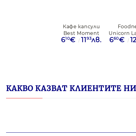
Кафе капсули
Foodn
Best Moment
Unicorn La
10
93
60
6
€
11
лв.
6
€
1
Ethiopia, Dolce
Dolce Gus
Gusto,16бр,
капсу
капсули
КАКВО КАЗВАТ КЛИЕНТИТЕ НИ 