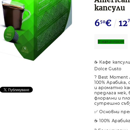
капсули
6
€
12
50
В наличност
☕ Кафе капсули
Dolce Gusto
? Best Moment 
100% Арабика,
и ароматно ка
предлага мек, 
флорални и пл
сутрешно събу
✅ Основни пр
☕ 100% Арабика