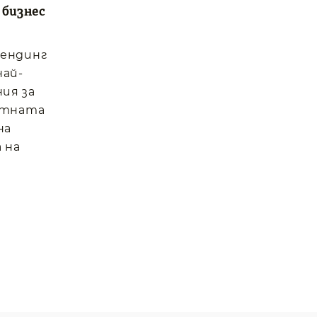
 бизнес
вендинг
най-
ия за
отната
на
 на