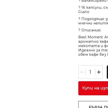
? Балансирани
? 16 капсули, 
Gusto
? Подходящо з
млечни напит
? Описание:
Best Moment Am
ароматно кафе
мекотата и фи
Идеално за те
обем кафе без
Купи на из
БЪРЗА П