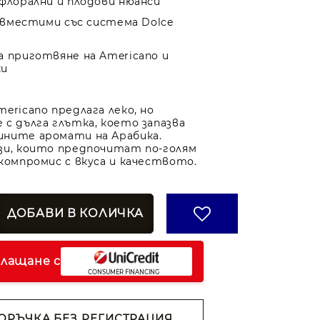
 флорални и плодови нюанси
съвместими със система Dolce
а приготвяне на Americano и
ки
ericano предлага леко, но
 с дълга глътка, което запазва
ните аромати на Арабика.
зи, които предпочитат по-голям
 компромис с вкуса и качеството.
плащане с
ОРЪЧКА БЕЗ РЕГИСТРАЦИЯ