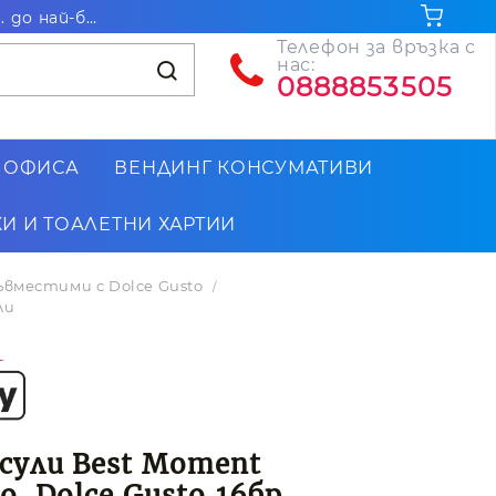
Безплатна доставка за поръчки на стойност над 102.26€ / 200лв. до най-близкия до Вас офис на Еконт
Телефон за връзка с
нас:
0888853505
 ОФИСА
ВЕНДИНГ КОНСУМАТИВИ
И И ТОАЛЕТНИ ХАРТИИ
ъвместими с Dolce Gusto
ли
сули Best Moment
o, Dolce Gusto,16бр,