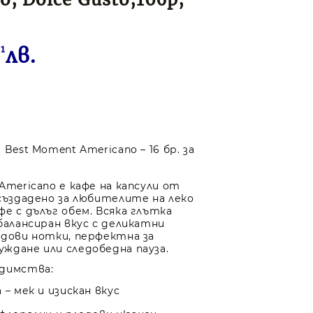
71
лв.
 Best Moment Americano – 16 бр. за
Americano е кафе на капсули от
 създадено за любителите на леко
фе с дълъг обем. Всяка глътка
балансиран вкус с деликатни
одови нотки, перфектна за
ждане или следобедна пауза.
едимства:
 – мек и изискан вкус