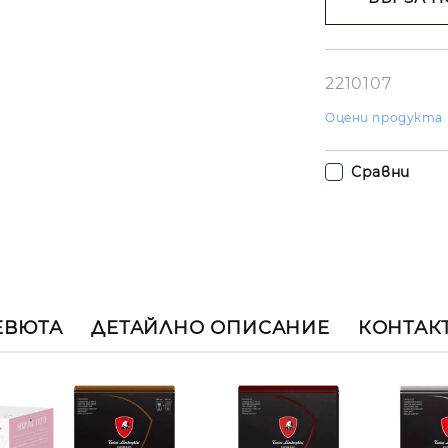
Съгласе
лични д
Ние ще се свъ
вас в рамките
2210107
работния ден.
Оцени продукта
Сравни
ЕВЮТА
ДЕТАЙЛНО ОПИСАНИЕ
КОНТАК