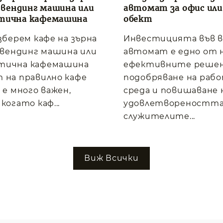
, вендинг машина или
автомат за офис или
тична кафемашина
обект
изберем кафе на зърна
Инвестицията във 
, вендинг машина или
автомат е едно от 
тична кафемашина
ефективните решен
 на правилно кафе
подобряване на раб
 е много важен,
среда и повишаване 
когато каф...
удовлетвореността
служителите...
Виж Всички