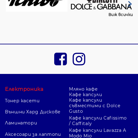
Виж всички
Електроника
Мляно кафе
Кафе капсули
Кафе капсули
Тонер касети
съвместими с Dolce
Gusto
Външни Хард Дискове
Кафе капсули Cafissimo
Ламинатори
/ Caffitaly
Кафе капсули Lavazza A
Аксесоари за лаптопи
Modo Mio