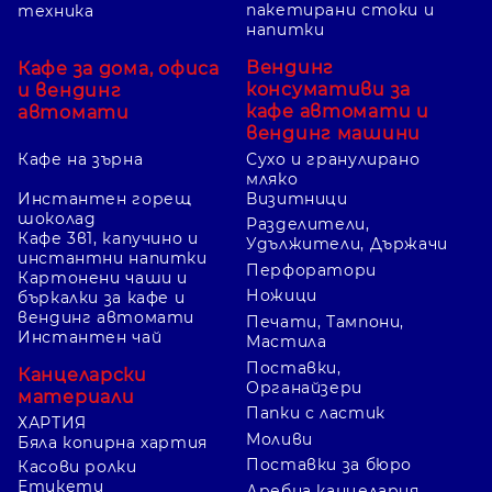
пакетирани стоки и
техника
напитки
Вендинг
Кафе за дома, офиса
консумативи за
и вендинг
кафе автомати и
автомати
вендинг машини
Кафе на зърна
Сухо и гранулирано
мляко
Инстантен горещ
Визитници
шоколад
Разделители,
Кафе 3в1, капучино и
Удължители, Държачи
инстантни напитки
Перфоратори
Картонени чаши и
Ножици
бъркалки за кафе и
вендинг автомати
Печати, Тампони,
Инстантен чай
Мастила
Поставки,
Канцеларски
Органайзери
материали
Папки с ластик
ХАРТИЯ
Моливи
Бяла копирна хартия
Поставки за бюро
Касови ролки
Етикети
Дребна канцелария