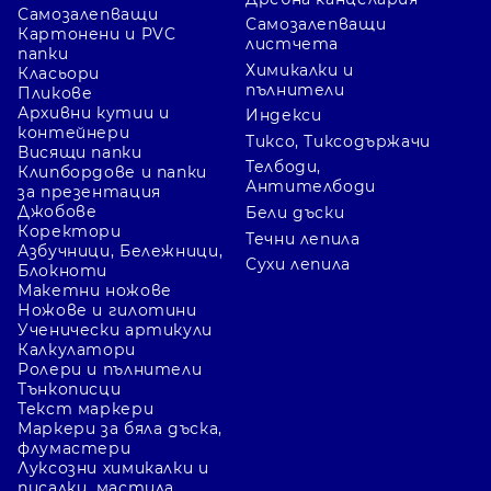
Самозалепващи
Самозалепващи
Картонени и PVC
листчета
папки
Химикалки и
Класьори
пълнители
Пликове
Архивни кутии и
Индекси
контейнери
Тиксо, Тиксодържачи
Висящи папки
Телбоди,
Клипбордове и папки
Антителбоди
за презентация
Джобове
Бели дъски
Коректори
Течни лепила
Азбучници, Бележници,
Сухи лепила
Блокноти
Макетни ножове
Ножове и гилотини
Ученически артикули
Калкулатори
Ролери и пълнители
Тънкописци
Текст маркери
Маркери за бяла дъска,
флумастери
Луксозни химикалки и
писалки, мастила,