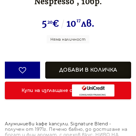
Nespresso , 10бр.
5
€
10
17
лв.
20
Няма наличност
Купи на изплащане с
Алуминиеви кафе капсули. Signature Blend -
получен от 1971г. Печено бавно, до достигане на
богат и фин аромат, с орехов вкус. НИВО НА