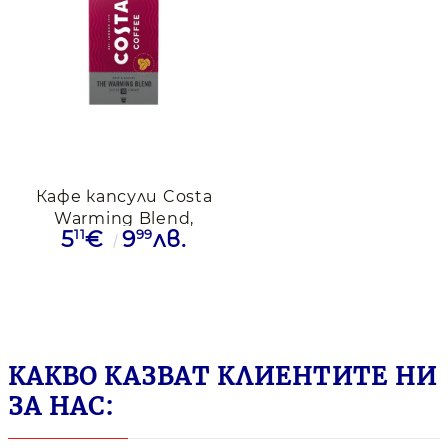
Кафе капсули Costa
Warming Blend,
11
99
5
€
9
лв.
съвместими с
Nespresso , 10бр.
КАКВО КАЗВАТ КЛИЕНТИТЕ НИ
ЗА НАС: