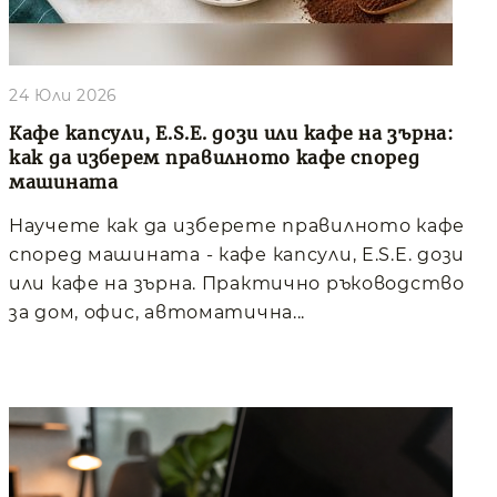
24 Юли 2026
Кафе капсули, E.S.E. дози или кафе на зърна:
как да изберем правилното кафе според
машината
Научете как да изберете правилното кафе
според машината - кафе капсули, E.S.E. дози
или кафе на зърна. Практично ръководство
за дом, офис, автоматична...