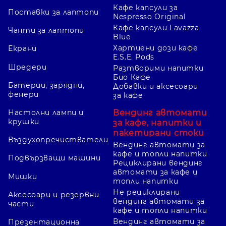
Кафе капсули за
Поставки за лаптопи
Nespresso Original
Кафе капсули Lavazza
Чанти за лаптопи
Blue
Хартиени дози кафе
Екрани
E.S.E. Pods
Шредери
Разтворими напитки
Био Кафе
Батерии, зарядни,
Добавки и аксесоари
фенери
за кафе
Вендинг автомати
Настолни лампи и
крушки
за кафе, напитки и
пакетирани стоки
Въздухопречистватели
Вендинг автомати за
кафе и топли напитки
Подвързващи машини
Рециклирани вендинг
автомати за кафе и
Мишки
топли напитки
Не рециклирани
Аксесоари и резервни
вендинг автомати за
части
кафе и топли напитки
Вендинг автомати за
Презентационна