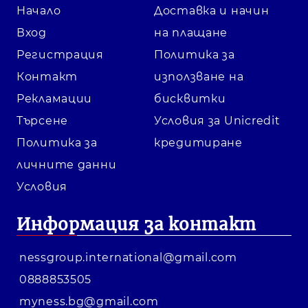
Начало
Доставка и начин
Вход
на плащане
Регистрация
Политика за
Контакт
използване на
Рекламации
бисквитки
Търсене
Условия за Unicredit
Политика за
кредитиране
личните данни
Условия
Информация за контакт
nessgroup.international@gmail.com
0888853505
myness.bg@gmail.com