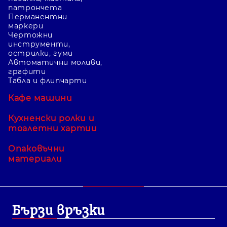
патрончета
Перманентни
маркери
Чертожни
инструменти,
острилки, гуми
Автоматични моливи,
графити
Табла и флипчарти
Кафе машини
Кухненски ролки и
тоалетни хартии
Опаковъчни
материали
Бързи връзки