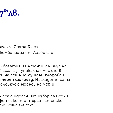
7
89
лв.
avazza Crema Ricca
–
комбинация от Арабика и
 богатия и интензивен вкус на
Ricca. Тази уникална смес ще ви
ки на
лешник
,
сушени плодове
и
н
черен шоколад
. Насладете се на
слевкус с нюанси на
мед
и
Ricca е идеалният избор за всеки
афето, който търси истинско
ъв всяка глътка.