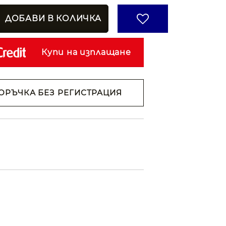
Купи на изплащане
ОРЪЧКА БЕЗ РЕГИСТРАЦИЯ
н съм с
Политиката за
анни
ржем с
 на