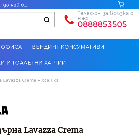
Безплатна доставка за поръчки на стойност над 102.26€ / 200лв. до най-близкия до Вас офис на Еконт
Телефон за връзка с
нас:
0888853505
 ОФИСА
ВЕНДИНГ КОНСУМАТИВИ
И И ТОАЛЕТНИ ХАРТИИ
 Lavazza Crema Ricca,1 кг
зърна Lavazza Crema
г