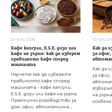
24 Юли 2026
10 Юни 2
Кафе капсули, E.S.E. дози или
Как да и
кафе на зърна: как да изберем
за офис
правилното кафе според
автома
машината
Как да 
Научете как да изберете
за офис
правилното кафе според
автома
машината - кафе капсули,
Изборът
E.S.E. дози или кафе на зърна.
на зърна
Практично ръководство за
особено 
дом, офис, автоматична...