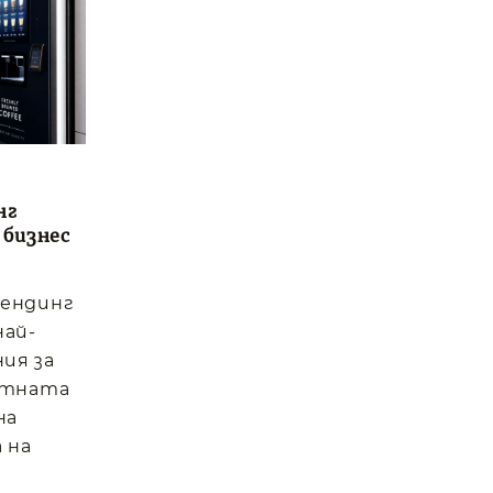
нг
 бизнес
вендинг
най-
ия за
отната
на
 на