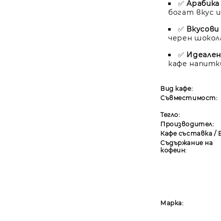
✅
Арабика
богат вкус 
✅
Вкусови
черен шокола
✅
Идеален
кафе напитк
Вид кафе:
Съвместимост:
Тегло:
Производител:
Кафе съставка / 
Съдържание на
кофеин:
Марка: