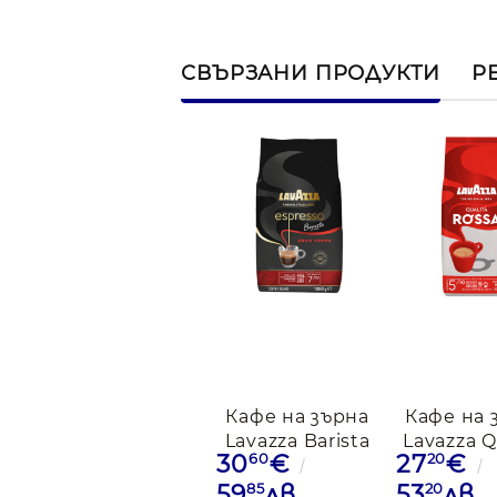
СВЪРЗАНИ ПРОДУКТИ
Р
Кафе на зърна
Кафе на 
Lavazza Barista
Lavazza Q
60
20
30
€
27
€
Gran Crema, 1кг
Rossa 1
85
20
59
лв.
53
лв.