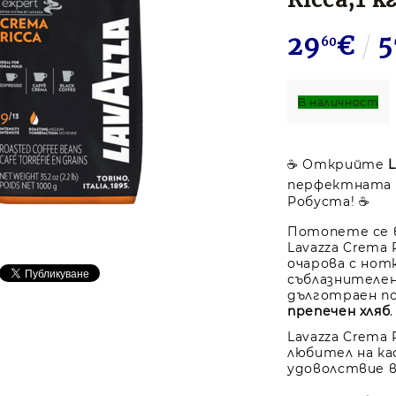
29
€
5
60
В наличност
☕ Открийте
L
перфектната 
Робуста! ☕
Потопете се в
Lavazza Crema 
очарова с нот
съблазнителе
дълготраен по
препечен хляб
.
Lavazza Crema 
любител на к
удоволствие в