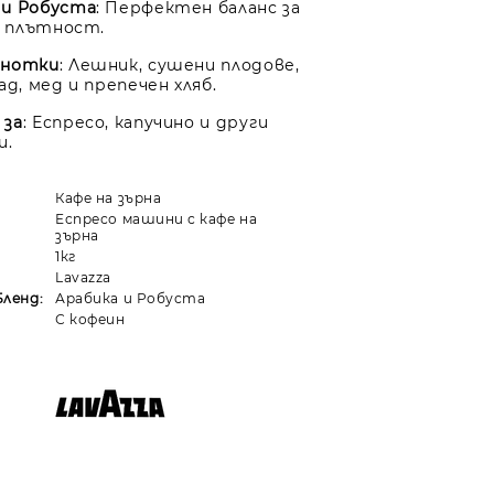
 и Робуста
: Перфектен баланс за
и плътност.
 нотки
: Лешник, сушени плодове,
д, мед и препечен хляб.
 за
: Еспресо, капучино и други
и.
Кафе на зърна
Еспресо машини с кафе на
зърна
1кг
Lavazza
Бленд:
Арабика и Робуста
С кофеин