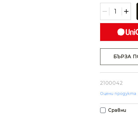
БЪРЗА П
Съгласе
лични д
Ние ще се свъ
вас в рамките
2100042
работния ден.
Оцени продукта
Сравни