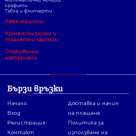
графити
Табла и флипчарти
Кафе машини
Кухненски ролки и
тоалетни хартии
Опаковъчни
материали
Бързи връзки
Начало
Доставка и начин
Вход
на плащане
Регистрация
Политика за
Контакт
използване на