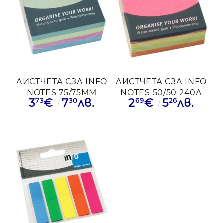
ЛИСТЧЕТА СЗЛ INFO
ЛИСТЧЕТА СЗЛ INFO
NOTES 75/75ММ
NOTES 50/50 240Л
73
30
69
26
3
€
7
лв.
2
€
5
лв.
400Л 4ЦВ ПАСТЕЛ
4ЦВх60БР НЕОН