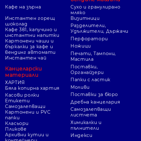
Кафе на зърна
Сухо и гранулирано
мляко
Инстантен горещ
Визитници
шоколад
Разделители,
Кафе 3в1, капучино и
Удължители, Държачи
инстантни напитки
Перфоратори
Картонени чаши и
Ножици
бъркалки за кафе и
вендинг автомати
Печати, Тампони,
Инстантен чай
Мастила
Поставки,
Канцеларски
Органайзери
материали
Папки с ластик
ХАРТИЯ
Моливи
Бяла копирна хартия
Поставки за бюро
Касови ролки
Етикети
Дребна канцелария
Самозалепващи
Самозалепващи
Картонени и PVC
листчета
папки
Химикалки и
Класьори
пълнители
Пликове
Архивни кутии и
Индекси
контейнери