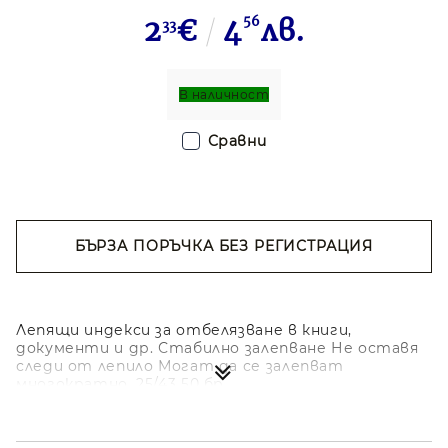
2
€
4
56
лв.
33
В наличност
Сравни
БЪРЗА ПОРЪЧКА БЕЗ РЕГИСТРАЦИЯ
Съгласен съм с
Политиката за лични
данни
Ние ще се свържем с вас в рамките на работния ден.
Лепящи индекси за отбелязване в книги,
документи и др. Стабилно залепване Не оставя
следи от лепило Могат да се залепват
многократно. 25/43 50 бр.