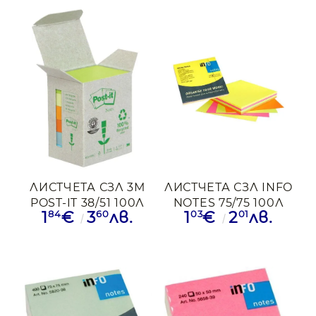
ЛИСТЧЕТА СЗЛ 3М
ЛИСТЧЕТА СЗЛ INFO
POST-IT 38/51 100Л
NOTES 75/75 100Л
84
60
03
01
1
€
3
лв.
1
€
2
лв.
РЕЦИКЛИР. МИКС
4ЦВх25БР НЕОН