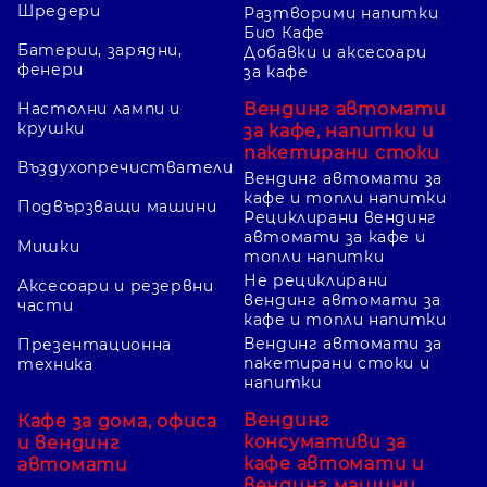
Шредери
Разтворими напитки
Био Кафе
Батерии, зарядни,
Добавки и аксесоари
фенери
за кафе
Вендинг автомати
Настолни лампи и
крушки
за кафе, напитки и
пакетирани стоки
Въздухопречистватели
Вендинг автомати за
кафе и топли напитки
Подвързващи машини
Рециклирани вендинг
автомати за кафе и
Мишки
топли напитки
Не рециклирани
Аксесоари и резервни
вендинг автомати за
части
кафе и топли напитки
Вендинг автомати за
Презентационна
пакетирани стоки и
техника
напитки
Вендинг
Кафе за дома, офиса
консумативи за
и вендинг
кафе автомати и
автомати
вендинг машини