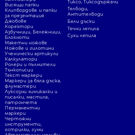
Тиксо, Тиксодържачи
Висящи папки
Телбоди,
Клипбордове и папки
Антителбоди
за презентация
Джобове
Бели дъски
Коректори
Течни лепила
Азбучници, Бележници,
Сухи лепила
Блокноти
Макетни ножове
Ножове и гилотини
Ученически артикули
Калкулатори
Ролери и пълнители
Тънкописци
Текст маркери
Маркери за бяла дъска,
флумастери
Луксозни химикалки и
писалки, мастила,
патрончета
Перманентни
маркери
Чертожни
инструменти,
острилки, гуми
Автоматични моливи,