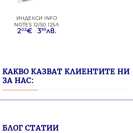
ИНДЕКСИ INFO
NOTES 12/50 125Л
02
95
2
€
3
лв.
5ЦВ PVC ЛЕНТА
НЕОН
КАКВО КАЗВАТ КЛИЕНТИТЕ НИ
ЗА НАС:
БЛОГ СТАТИИ