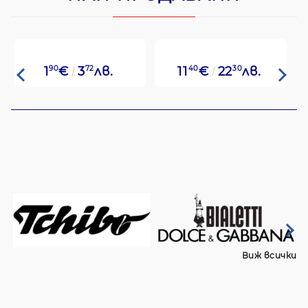
1
90
€
3
72
лв.
11
40
€
22
30
лв.
Виж всички