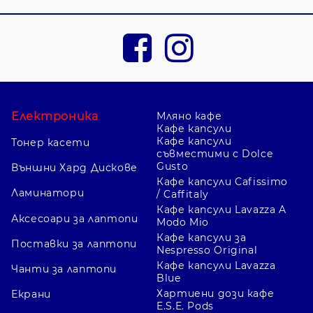
Електроника
Мляно кафе
Кафе капсули
Кафе капсули
Тонер касети
съвместими с Dolce
Gusto
Външни Хард Дискове
Кафе капсули Cafissimo
Ламинатори
/ Caffitaly
Кафе капсули Lavazza A
Аксесоари за лаптопи
Modo Mio
Кафе капсули за
Поставки за лаптопи
Nespresso Original
Кафе капсули Lavazza
Чанти за лаптопи
Blue
Хартиени дози кафе
Екрани
E.S.E. Pods