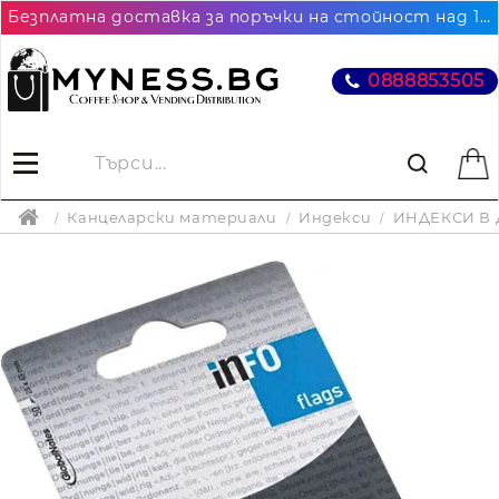
Безплатна доставка за поръчки на стойност над 102.26€ / 200лв. до най-близкия до Вас офис на Еконт
0888853505
Канцеларски материали
Индекси
ИНДЕКСИ В 